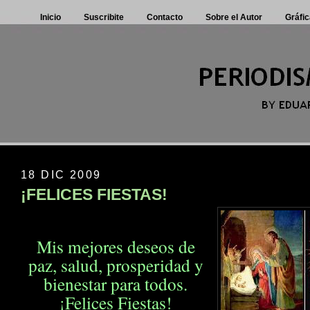
Inicio
Suscribite
Contacto
Sobre el Autor
Gráfic
18 DIC 2009
¡FELICES FIESTAS!
Mis mejores deseos de
paz, salud, prosperidad
y
bienestar para todos.
¡Felices Fiestas!