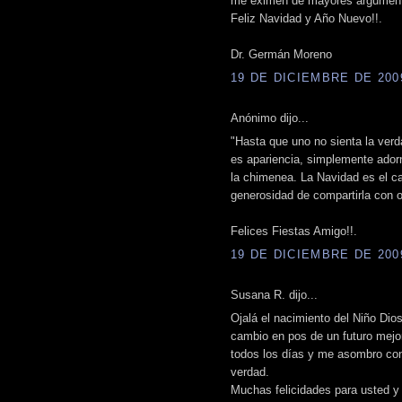
me eximen de mayores argumenta
Feliz Navidad y Año Nuevo!!.
Dr. Germán Moreno
19 DE DICIEMBRE DE 2009
Anónimo dijo...
"Hasta que uno no sienta la verd
es apariencia, simplemente adorno
la chimenea. La Navidad es el ca
generosidad de compartirla con o
Felices Fiestas Amigo!!.
19 DE DICIEMBRE DE 2009
Susana R. dijo...
Ojalá el nacimiento del Niño Dio
cambio en pos de un futuro mejor
todos los días y me asombro con 
verdad.
Muchas felicidades para usted y 