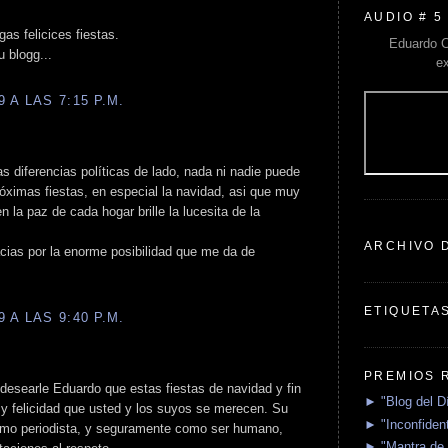
AUDIO # 5
as felicices fiestas.
Eduardo C
u blogg...
e
 A LAS 7:15 P.M.
s diferencias políticas de lado, nada ni nadie puede
róximas fiestas, en especial la navidad, asi que muy
n la paz de cada hogar brille la lucesita de la
ARCHIVO 
cias por la enorme posibilidad que me da de
ETIQUETA
 A LAS 9:40 P.M.
PREMIOS 
desearle Eduardo que estas fiestas de navidad y fin
► "Blog del D
 y felicidad que usted y los suyos se merecen. Su
► "Inconfident
 como periodista, y seguramente como ser humano,
► "Mantra de 