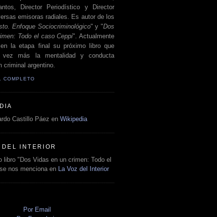
antos, Director Periodístico y Director
ersas emisoras radiales. Es autor de los
sto. Enfoque Sociocriminológico
" y "
Dos
rimen: Todo el caso Ceppi
". Actualmente
en la etapa final su próximo libro que
a vez más la mentalidad y conducta
 criminal argentino.
IL COMPLETO
DIA
rdo Castillo Páez en
Wikipedia
 DEL INTERIOR
 libro "Dos Vidas en un crimen: Todo el
 se nos menciona en
La Voz del Interior
O
Por Email