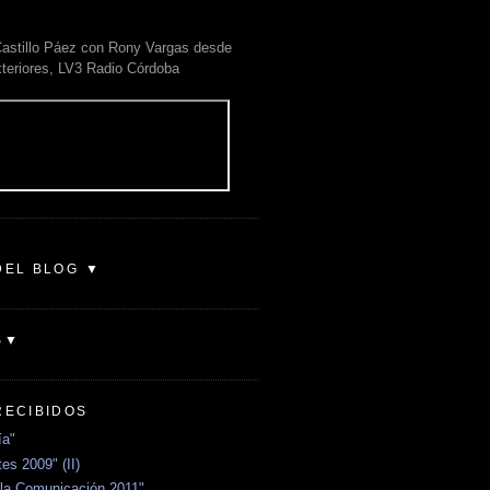
astillo Páez con Rony Vargas desde
xteriores, LV3 Radio Córdoba
DEL BLOG ▼
S▼
RECIBIDOS
ía"
es 2009" (II)
la Comunicación 2011"