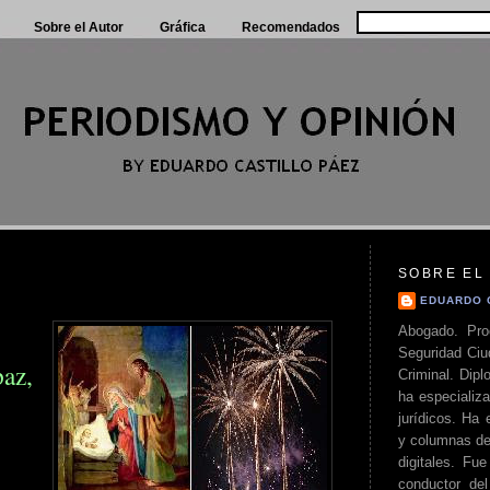
Sobre el Autor
Gráfica
Recomendados
SOBRE EL
EDUARDO 
Abogado. Pro
Seguridad Ciu
az,
Criminal. Di
ha especializa
jurídicos. Ha 
y columnas de
digitales. Fue
conductor del 