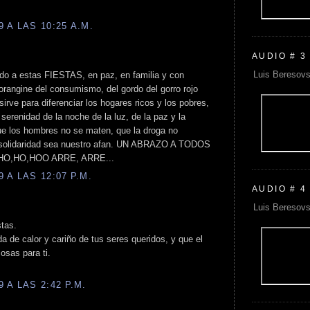
 A LAS 10:25 A.M.
AUDIO # 3
Luis Beresovs
ido a estas FIESTAS, en paz, en familia y con
rangine del consumismo, del gordo del gorro rojo
irve para diferenciar los hogares ricos y los pobres,
erenidad de la noche de la luz, de la paz y la
ue los hombres no se maten, que la droga no
la solidaridad sea nuestro afan. UN ABRAZO A TODOS
HO,HO,HOO ARRE, ARRE...
 A LAS 12:07 P.M.
AUDIO # 4
Luis Beresovs
stas.
 de calor y cariño de tus seres queridos, y que el
sas para ti.
 A LAS 2:42 P.M.