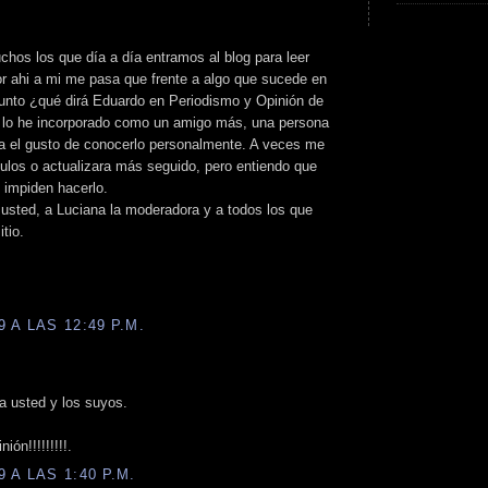
os los que día a día entramos al blog para leer
or ahi a mi me pasa que frente a algo que sucede en
gunto ¿qué dirá Eduardo en Periodismo y Opinión de
ya lo he incorporado como un amigo más, una persona
a el gusto de conocerlo personalmente. A veces me
culos o actualizara más seguido, pero entiendo que
 impiden hacerlo.
a usted, a Luciana la moderadora y a todos los que
tio.
 A LAS 12:49 P.M.
a usted y los suyos.
ón!!!!!!!!!.
 A LAS 1:40 P.M.