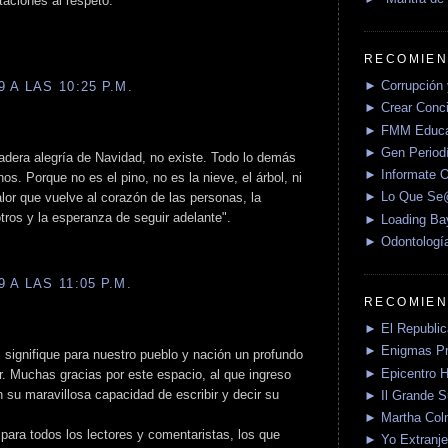
ciones al respeto.
RECOMIEN
► Corrupción 
 A LAS 10:25 P.M.
► Crear Conci
► FMM Educa
► Gen Periodí
adera alegría de Navidad, no existe. Todo lo demás
► Informate O
s. Porque no es el pino, no es la nieve, el árbol, ni
► Lo Que S
lor que vuelve al corazón de las personas, la
tros y la esperanza de seguir adelante".
► Loading Ba
► Odontologí
 A LAS 11:05 P.M.
RECOMIEN
► El Republica
► Enigmas P
s signifique para nuestro pueblo y nación un profundo
► Epicentro H
. Muchas gracias por este espacio, al que ingreso
su maravillosa capacidad de escribir y decir su
► Il Grande 
► Martha Col
para todos los lectores y comentaristas, los que
► Yo Extranje