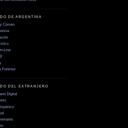
DO DE ARGENTINA
y Crimen
encia
ción
stico
n-Line
e@
y
a Forense
DO DEL EXTRANJERO
no Digital
ress
ispánico
Sud
menares
ro