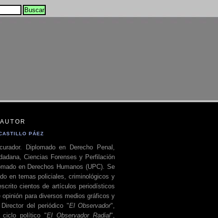
 AUTOR
CASTILLO PÁEZ
curador. Diplomado en Derecho Penal,
dadana, Ciencias Forenses y Perfilación
plomado en Derechos Humanos (UPC). Se
do en temas policiales, criminológicos y
escrito cientos de artículos periodísticos
 opinión para diversos medios gráficos y
 Director del periódico "
El Observador
",
ciclo político "
El Observador Radial
",