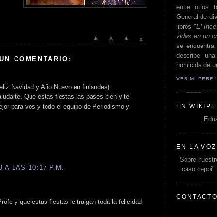
entre otros t
General de div
libros "
El Ince
vidas en un c
se encuentra 
describe un
 UN COMENTARIO:
homicida de un
VER MI PERF
Feliz Navidad y Año Nuevo en finlandes).
aludarte. Que estas fiestas las pases bien y te
EN WIKIPE
jor para vos y todo el equipo de Periodismo y
Edua
EN LA VOZ
Sobre nuestro
 A LAS 10:17 P.M.
caso ceppi"
CONTACT
fe y que estas fiestas le traigan toda la felicidad