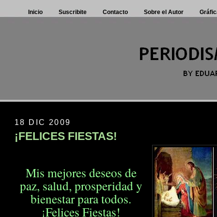
Inicio
Suscribite
Contacto
Sobre el Autor
Gráfic
18 DIC 2009
¡FELICES FIESTAS!
Mis mejores deseos de
paz, salud, prosperidad
y
bienestar para todos.
¡Felices Fiestas!