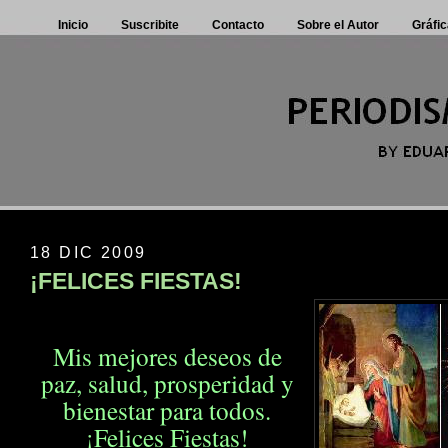
Inicio
Suscribite
Contacto
Sobre el Autor
Gráfic
18 DIC 2009
¡FELICES FIESTAS!
Mis mejores deseos de
paz, salud, prosperidad
y
bienestar para todos.
¡Felices Fiestas!