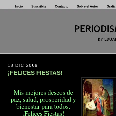
Inicio
Suscribite
Contacto
Sobre el Autor
Gráfic
18 DIC 2009
¡FELICES FIESTAS!
Mis mejores deseos de
paz, salud, prosperidad
y
bienestar para todos.
¡Felices Fiestas!