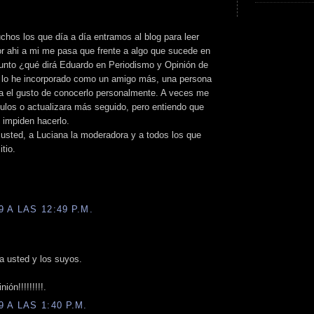
os los que día a día entramos al blog para leer
or ahi a mi me pasa que frente a algo que sucede en
gunto ¿qué dirá Eduardo en Periodismo y Opinión de
ya lo he incorporado como un amigo más, una persona
a el gusto de conocerlo personalmente. A veces me
culos o actualizara más seguido, pero entiendo que
 impiden hacerlo.
a usted, a Luciana la moderadora y a todos los que
tio.
 A LAS 12:49 P.M.
a usted y los suyos.
ón!!!!!!!!!.
 A LAS 1:40 P.M.