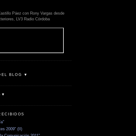
astillo Páez con Rony Vargas desde
xteriores, LV3 Radio Córdoba
DEL BLOG ▼
S▼
RECIBIDOS
ía"
es 2009" (II)
la Comunicación 2011"