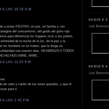
 A LAS 10:25 A.M.
AUDIO # 3
Luis Beresovs
ido a estas FIESTAS, en paz, en familia y con
rangine del consumismo, del gordo del gorro rojo
irve para diferenciar los hogares ricos y los pobres,
erenidad de la noche de la luz, de la paz y la
ue los hombres no se maten, que la droga no
la solidaridad sea nuestro afan. UN ABRAZO A TODOS
HO,HO,HOO ARRE, ARRE...
 A LAS 12:07 P.M.
AUDIO # 4
Luis Beresovs
stas.
 de calor y cariño de tus seres queridos, y que el
sas para ti.
 A LAS 2:42 P.M.