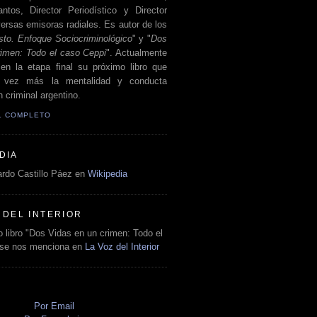
antos, Director Periodístico y Director
ersas emisoras radiales. Es autor de los
sto. Enfoque Sociocriminológico
" y "
Dos
rimen: Todo el caso Ceppi
". Actualmente
en la etapa final su próximo libro que
a vez más la mentalidad y conducta
 criminal argentino.
IL COMPLETO
DIA
rdo Castillo Páez en
Wikipedia
 DEL INTERIOR
 libro "Dos Vidas en un crimen: Todo el
 se nos menciona en
La Voz del Interior
O
Por Email