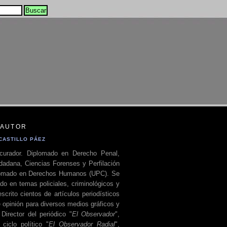
 AUTOR
CASTILLO PÁEZ
curador. Diplomado en Derecho Penal,
dadana, Ciencias Forenses y Perfilación
plomado en Derechos Humanos (UPC). Se
do en temas policiales, criminológicos y
escrito cientos de artículos periodísticos
 opinión para diversos medios gráficos y
 Director del periódico "
El Observador
",
ciclo político "
El Observador Radial
",