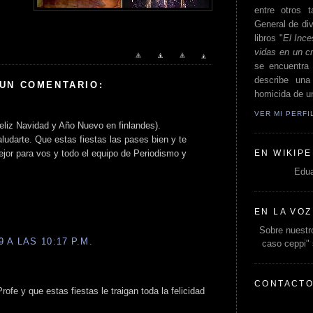
entre otros t
General de div
libros "
El Ince
vidas en un c
se encuentra 
describe un
 UN COMENTARIO:
homicida de un
VER MI PERF
Feliz Navidad y Año Nuevo en finlandes).
aludarte. Que estas fiestas las pases bien y te
EN WIKIPE
jor para vos y todo el equipo de Periodismo y
Edua
EN LA VOZ
Sobre nuestro
 A LAS 10:17 P.M.
caso ceppi"
CONTACT
fe y que estas fiestas le traigan toda la felicidad