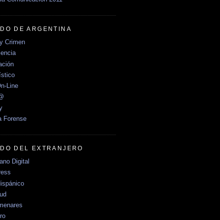
DO DE ARGENTINA
y Crimen
encia
ción
stico
n-Line
e@
y
a Forense
DO DEL EXTRANJERO
no Digital
ress
ispánico
Sud
menares
ro