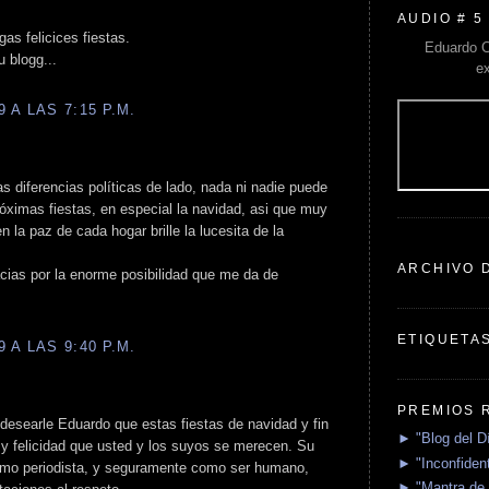
AUDIO # 5
as felicices fiestas.
Eduardo C
u blogg...
e
 A LAS 7:15 P.M.
s diferencias políticas de lado, nada ni nadie puede
róximas fiestas, en especial la navidad, asi que muy
n la paz de cada hogar brille la lucesita de la
ARCHIVO 
cias por la enorme posibilidad que me da de
ETIQUETA
 A LAS 9:40 P.M.
PREMIOS 
desearle Eduardo que estas fiestas de navidad y fin
► "Blog del D
 y felicidad que usted y los suyos se merecen. Su
► "Inconfident
 como periodista, y seguramente como ser humano,
► "Mantra de 