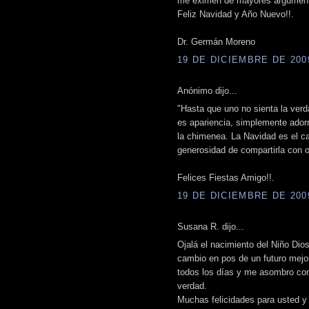
me eximen de mayores argumenta
Feliz Navidad y Año Nuevo!!.
Dr. Germán Moreno
19 DE DICIEMBRE DE 2009
Anónimo dijo...
"Hasta que uno no sienta la verd
es apariencia, simplemente adorno
la chimenea. La Navidad es el ca
generosidad de compartirla con o
Felices Fiestas Amigo!!.
19 DE DICIEMBRE DE 2009
Susana R. dijo...
Ojalá el nacimiento del Niño Dio
cambio en pos de un futuro mejor
todos los días y me asombro con 
verdad.
Muchas felicidades para usted y 