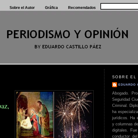
Sobre el Autor
Gráfica
Recomendados
SOBRE EL
EDUARDO 
Abogado. Pro
Seguridad Ciu
az,
Criminal. Di
ha especializa
jurídicos. Ha 
y columnas de
digitales. Fue
conductor del 