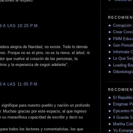
ciones al respeto.
RECOMIEN
► Corrupción 
 A LAS 10:25 P.M.
► Crear Conci
► FMM Educa
► Gen Periodí
adera alegría de Navidad, no existe. Todo lo demás
► Informate O
s. Porque no es el pino, no es la nieve, el árbol, ni
► Lo Que S
lor que vuelve al corazón de las personas, la
tros y la esperanza de seguir adelante".
► Loading Ba
► Odontologí
 A LAS 11:05 P.M.
RECOMIEN
► El Republica
► Enigmas P
s signifique para nuestro pueblo y nación un profundo
► Epicentro H
. Muchas gracias por este espacio, al que ingreso
su maravillosa capacidad de escribir y decir su
► Il Grande 
► Martha Col
para todos los lectores y comentaristas, los que
► Yo Extranje