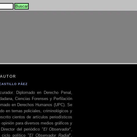
 AUTOR
CASTILLO PÁEZ
curador. Diplomado en Derecho Penal,
dadana, Ciencias Forenses y Perfilación
plomado en Derechos Humanos (UPC). Se
do en temas policiales, criminológicos y
escrito cientos de artículos periodísticos
 opinión para diversos medios gráficos y
 Director del periódico "
El Observador
",
ciclo político "
El Observador Radial
",