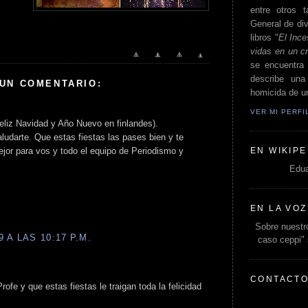
entre otros t
General de div
libros "
El Ince
vidas en un c
se encuentra 
describe un
 UN COMENTARIO:
homicida de un
VER MI PERF
Feliz Navidad y Año Nuevo en finlandes).
aludarte. Que estas fiestas las pases bien y te
EN WIKIPE
jor para vos y todo el equipo de Periodismo y
Edua
EN LA VOZ
Sobre nuestro
 A LAS 10:17 P.M.
caso ceppi"
CONTACT
fe y que estas fiestas le traigan toda la felicidad