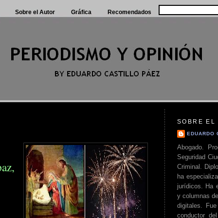
Sobre el Autor
Gráfica
Recomendados
SOBRE EL
EDUARDO 
Abogado. Pro
Seguridad Ciu
az,
Criminal. Di
ha especializa
jurídicos. Ha 
y columnas de
digitales. Fue
conductor del 