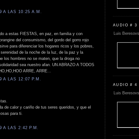
 A LAS 10:25 A.M.
AUDIO # 3
Luis Beresovs
ido a estas FIESTAS, en paz, en familia y con
rangine del consumismo, del gordo del gorro rojo
irve para diferenciar los hogares ricos y los pobres,
erenidad de la noche de la luz, de la paz y la
ue los hombres no se maten, que la droga no
la solidaridad sea nuestro afan. UN ABRAZO A TODOS
HO,HO,HOO ARRE, ARRE...
 A LAS 12:07 P.M.
AUDIO # 4
Luis Beresovs
stas.
 de calor y cariño de tus seres queridos, y que el
sas para ti.
 A LAS 2:42 P.M.