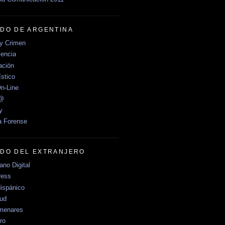
DO DE ARGENTINA
y Crimen
encia
ción
stico
n-Line
e@
y
a Forense
DO DEL EXTRANJERO
no Digital
ress
ispánico
Sud
menares
ro