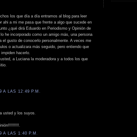
os los que día a día entramos al blog para leer
or ahi a mi me pasa que frente a algo que sucede en
gunto ¿qué dirá Eduardo en Periodismo y Opinión de
ya lo he incorporado como un amigo más, una persona
a el gusto de conocerlo personalmente. A veces me
culos o actualizara más seguido, pero entiendo que
 impiden hacerlo.
a usted, a Luciana la moderadora y a todos los que
tio.
 A LAS 12:49 P.M.
a usted y los suyos.
ón!!!!!!!!!.
 A LAS 1:40 P.M.