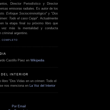
antos, Director Periodístico y Director
ersas emisoras radiales. Es autor de los
sto. Enfoque Sociocriminológico
" y "
Dos
rimen: Todo el caso Ceppi
". Actualmente
en la etapa final su próximo libro que
a vez más la mentalidad y conducta
 criminal argentino.
IL COMPLETO
DIA
rdo Castillo Páez en
Wikipedia
 DEL INTERIOR
 libro "Dos Vidas en un crimen: Todo el
 se nos menciona en
La Voz del Interior
O
Por Email