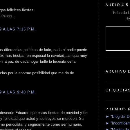
AUDIO # 5
as felicices fiestas.
Eduardo C
u blogg...
e
 A LAS 7:15 P.M.
s diferencias políticas de lado, nada ni nadie puede
róximas fiestas, en especial la navidad, asi que muy
n la paz de cada hogar brille la lucesita de la
ARCHIVO 
cias por la enorme posibilidad que me da de
ETIQUETA
 A LAS 9:40 P.M.
PREMIOS 
desearle Eduardo que estas fiestas de navidad y fin
► "Blog del D
 y felicidad que usted y los suyos se merecen. Su
► "Inconfident
 como periodista, y seguramente como ser humano,
► "Mantra de 