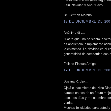
me eximen de mayores argumenta
Feliz Navidad y Año Nuevo!!.
Dr. Germán Moreno
19 DE DICIEMBRE DE 2009
Anónimo dijo...
"Hasta que uno no sienta la verd
es apariencia, simplemente adorno
la chimenea. La Navidad es el ca
generosidad de compartirla con o
Felices Fiestas Amigo!!.
19 DE DICIEMBRE DE 2009
Susana R. dijo...
Ojalá el nacimiento del Niño Dio
cambio en pos de un futuro mejor
todos los días y me asombro con 
verdad.
Muchas felicidades para usted y 