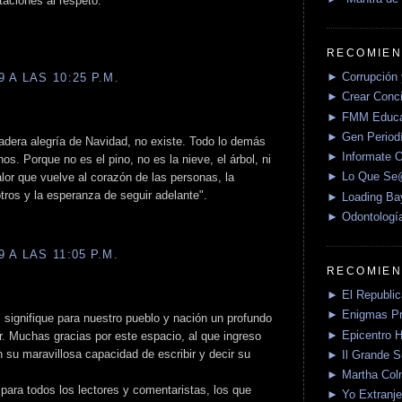
ciones al respeto.
RECOMIEN
► Corrupción 
 A LAS 10:25 P.M.
► Crear Conci
► FMM Educa
► Gen Periodí
adera alegría de Navidad, no existe. Todo lo demás
► Informate O
s. Porque no es el pino, no es la nieve, el árbol, ni
► Lo Que S
lor que vuelve al corazón de las personas, la
tros y la esperanza de seguir adelante".
► Loading Ba
► Odontologí
 A LAS 11:05 P.M.
RECOMIEN
► El Republica
► Enigmas P
s signifique para nuestro pueblo y nación un profundo
► Epicentro H
. Muchas gracias por este espacio, al que ingreso
su maravillosa capacidad de escribir y decir su
► Il Grande 
► Martha Col
para todos los lectores y comentaristas, los que
► Yo Extranje