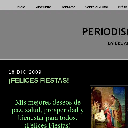
Inicio
Suscribite
Contacto
Sobre el Autor
Gráfic
18 DIC 2009
¡FELICES FIESTAS!
Mis mejores deseos de
paz, salud, prosperidad
y
bienestar para todos.
¡Felices Fiestas!