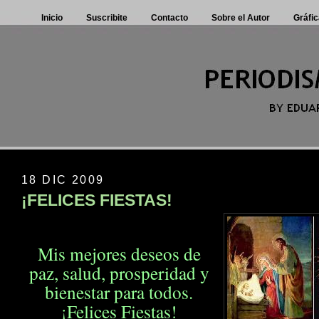
Inicio
Suscribite
Contacto
Sobre el Autor
Gráfic
18 DIC 2009
¡FELICES FIESTAS!
Mis mejores deseos de
paz, salud, prosperidad
y
bienestar para todos.
¡Felices Fiestas!