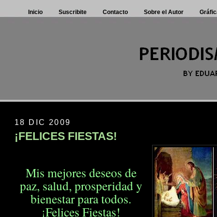
Inicio
Suscribite
Contacto
Sobre el Autor
Gráfic
18 DIC 2009
¡FELICES FIESTAS!
Mis mejores deseos de
paz, salud, prosperidad
y
bienestar para todos.
¡Felices Fiestas!