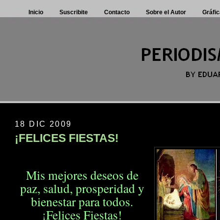
Inicio
Suscribite
Contacto
Sobre el Autor
Gráfic
18 DIC 2009
¡FELICES FIESTAS!
Mis mejores deseos de
paz, salud, prosperidad
y
bienestar para todos.
¡Felices Fiestas!