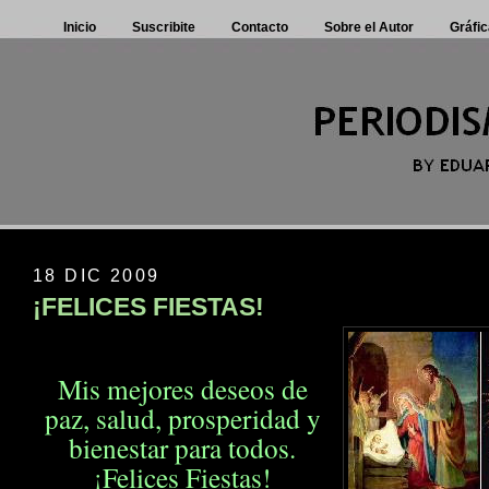
Inicio
Suscribite
Contacto
Sobre el Autor
Gráfic
18 DIC 2009
¡FELICES FIESTAS!
Mis mejores deseos de
paz, salud, prosperidad
y
bienestar para todos.
¡Felices Fiestas!