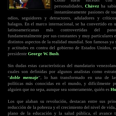
Como suele suceder con 
personalidades,
Chávez
ha sabid
instantáneamente pasiones de to
odios, seguidores y detractores, aduladores y crítico
halagos. En el marco internacional, se ha convertido en u
latinoamericanas más controvertidas del pano
fundamentalmente por sus constantes y muy particulares 
distintos aspectos de la realidad mundial. Son famosas ya 
y actitudes en contra del gobierno de Estados Unidos, e
presidente
George W. Bush
.
Sin dudas estas características del mandatario venezola
cuales son definidas por algunos analistas como estrat
“
doble mensaje
”, lo han transformado en una de las
políticas más conocidas en el mundo, y difícilmente p
alguien que no sepa, aunque sea someramente, quién es
Hu
Los que alaban su revolución, destacan entre sus princ
reducción de la pobreza y el crecimiento del nivel de vida,
plano de la educación y la salud pública, el avance t