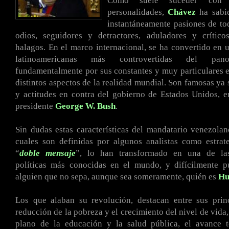
Como suele suceder con 
personalidades,
Chávez
ha sabid
instantáneamente pasiones de to
odios, seguidores y detractores, aduladores y crítico
halagos. En el marco internacional, se ha convertido en u
latinoamericanas más controvertidas del pano
fundamentalmente por sus constantes y muy particulares 
distintos aspectos de la realidad mundial. Son famosas ya 
y actitudes en contra del gobierno de Estados Unidos, e
presidente
George W. Bush
.
Sin dudas estas características del mandatario venezola
cuales son definidas por algunos analistas como estrat
“
doble mensaje
”, lo han transformado en una de las
políticas más conocidas en el mundo, y difícilmente p
alguien que no sepa, aunque sea someramente, quién es
Hu
Los que alaban su revolución, destacan entre sus princ
reducción de la pobreza y el crecimiento del nivel de vida,
plano de la educación y la salud pública, el avance t