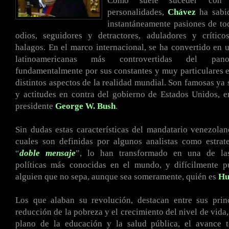
Como suele suceder con 
personalidades,
Chávez
ha sabid
instantáneamente pasiones de to
odios, seguidores y detractores, aduladores y crítico
halagos. En el marco internacional, se ha convertido en u
latinoamericanas más controvertidas del pano
fundamentalmente por sus constantes y muy particulares 
distintos aspectos de la realidad mundial. Son famosas ya 
y actitudes en contra del gobierno de Estados Unidos, e
presidente
George W. Bush
.
Sin dudas estas características del mandatario venezola
cuales son definidas por algunos analistas como estrat
“
doble mensaje
”, lo han transformado en una de las
políticas más conocidas en el mundo, y difícilmente p
alguien que no sepa, aunque sea someramente, quién es
Hu
Los que alaban su revolución, destacan entre sus princ
reducción de la pobreza y el crecimiento del nivel de vida,
plano de la educación y la salud pública, el avance t