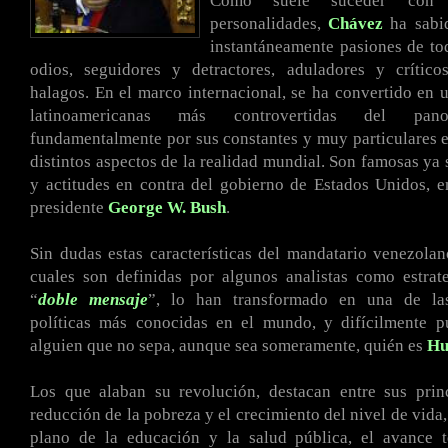
Como suele suceder con 
personalidades,
Chávez
ha sabid
instantáneamente pasiones de to
odios, seguidores y detractores, aduladores y crítico
halagos. En el marco internacional, se ha convertido en u
latinoamericanas más controvertidas del pano
fundamentalmente por sus constantes y muy particulares 
distintos aspectos de la realidad mundial. Son famosas ya 
y actitudes en contra del gobierno de Estados Unidos, e
presidente
George W. Bush
.
Sin dudas estas características del mandatario venezola
cuales son definidas por algunos analistas como estrat
“
doble mensaje
”, lo han transformado en una de las
políticas más conocidas en el mundo, y difícilmente p
alguien que no sepa, aunque sea someramente, quién es
Hu
Los que alaban su revolución, destacan entre sus princ
reducción de la pobreza y el crecimiento del nivel de vida,
plano de la educación y la salud pública, el avance t