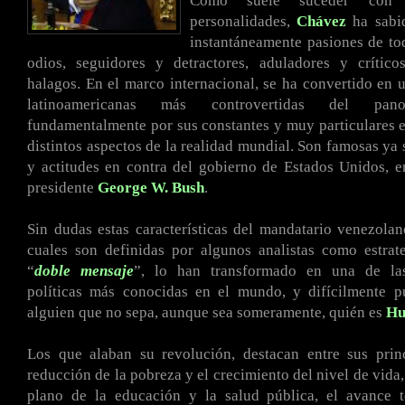
Como suele suceder con 
personalidades,
Chávez
ha sabid
instantáneamente pasiones de to
odios, seguidores y detractores, aduladores y crítico
halagos. En el marco internacional, se ha convertido en u
latinoamericanas más controvertidas del pano
fundamentalmente por sus constantes y muy particulares 
distintos aspectos de la realidad mundial. Son famosas ya 
y actitudes en contra del gobierno de Estados Unidos, e
presidente
George W. Bush
.
Sin dudas estas características del mandatario venezola
cuales son definidas por algunos analistas como estrat
“
doble mensaje
”, lo han transformado en una de las
políticas más conocidas en el mundo, y difícilmente p
alguien que no sepa, aunque sea someramente, quién es
Hu
Los que alaban su revolución, destacan entre sus princ
reducción de la pobreza y el crecimiento del nivel de vida,
plano de la educación y la salud pública, el avance t