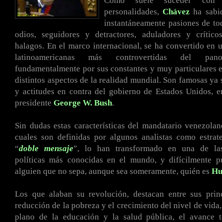
Como suele suceder con 
personalidades,
Chávez
ha sabid
instantáneamente pasiones de to
odios, seguidores y detractores, aduladores y crítico
halagos. En el marco internacional, se ha convertido en u
latinoamericanas más controvertidas del pano
fundamentalmente por sus constantes y muy particulares 
distintos aspectos de la realidad mundial. Son famosas ya 
y actitudes en contra del gobierno de Estados Unidos, e
presidente
George W. Bush
.
Sin dudas estas características del mandatario venezola
cuales son definidas por algunos analistas como estrat
“
doble mensaje
”, lo han transformado en una de las
políticas más conocidas en el mundo, y difícilmente p
alguien que no sepa, aunque sea someramente, quién es
Hu
Los que alaban su revolución, destacan entre sus princ
reducción de la pobreza y el crecimiento del nivel de vida,
plano de la educación y la salud pública, el avance t