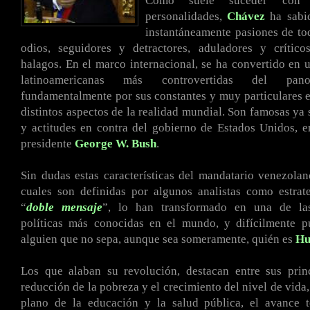
Como suele suceder con 
personalidades,
Chávez
ha sabid
instantáneamente pasiones de to
odios, seguidores y detractores, aduladores y crítico
halagos. En el marco internacional, se ha convertido en u
latinoamericanas más controvertidas del pano
fundamentalmente por sus constantes y muy particulares 
distintos aspectos de la realidad mundial. Son famosas ya 
y actitudes en contra del gobierno de Estados Unidos, e
presidente
George W. Bush
.
Sin dudas estas características del mandatario venezola
cuales son definidas por algunos analistas como estrat
“
doble mensaje
”, lo han transformado en una de las
políticas más conocidas en el mundo, y difícilmente p
alguien que no sepa, aunque sea someramente, quién es
Hu
Los que alaban su revolución, destacan entre sus princ
reducción de la pobreza y el crecimiento del nivel de vida,
plano de la educación y la salud pública, el avance t