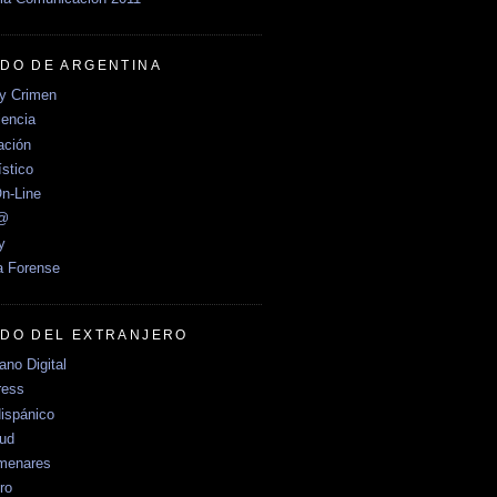
DO DE ARGENTINA
y Crimen
encia
ción
stico
n-Line
e@
y
a Forense
DO DEL EXTRANJERO
no Digital
ress
ispánico
Sud
menares
ro