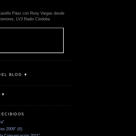
astillo Páez con Rony Vargas desde
xteriores, LV3 Radio Córdoba
DEL BLOG ▼
S▼
RECIBIDOS
ía"
es 2009" (II)
la Comunicación 2011"