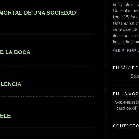
entre otros t
General de div
 MORTAL DE UNA SOCIEDAD
libros "
El Ince
vidas en un c
se encuentra 
describe un
homicida de un
VER MI PERF
E LA BOCA
EN WIKIPE
Edua
OLENCIA
EN LA VOZ
Sobre nuestro
caso ceppi"
UELE
CONTACT