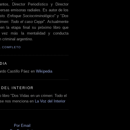
antos, Director Periodístico y Director
ersas emisoras radiales. Es autor de los
sto. Enfoque Sociocriminológico
" y "
Dos
rimen: Todo el caso Ceppi
". Actualmente
en la etapa final su próximo libro que
a vez más la mentalidad y conducta
 criminal argentino.
IL COMPLETO
DIA
rdo Castillo Páez en
Wikipedia
 DEL INTERIOR
 libro "Dos Vidas en un crimen: Todo el
 se nos menciona en
La Voz del Interior
O
Por Email