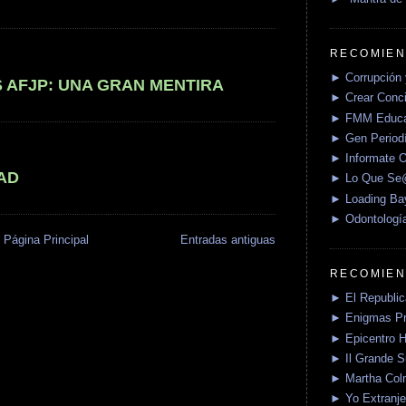
RECOMIEN
► Corrupción 
S AFJP: UNA GRAN MENTIRA
► Crear Conci
► FMM Educa
► Gen Periodí
► Informate O
AD
► Lo Que S
► Loading Ba
► Odontologí
Página Principal
Entradas antiguas
RECOMIEN
► El Republica
► Enigmas P
► Epicentro H
► Il Grande 
► Martha Col
► Yo Extranje