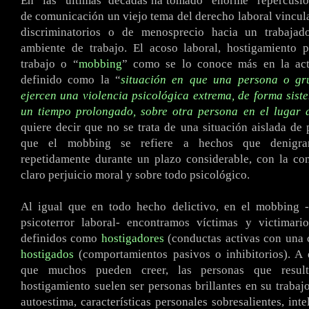
En
..
las
..
últimas
.
décadas ha tomado
..
enorme
..
repercusi
de comunicación un viejo tema del derecho laboral vincula
discriminatorios o de menosprecio hacia un trabajad
ambiente de trabajo. El acoso laboral, hostigamiento p
trabajo o “
mobbing
” como se lo conoce más en la act
definido como la “
situación en que una persona o gr
ejercen una violencia psicológica extrema, de forma sist
un tiempo prolongado, sobre otra persona en el lugar 
quiere decir que no se trata de una situación aislada de 
que el mobbing se refiere a hechos que denigran
repetidamente durante un plazo considerable, con la co
claro perjuicio moral y sobre todo psicológico.
Al igual que en todo hecho delictivo, en el mobbing 
psicoterror laboral- encontramos víctimas y victimario
definidos como
hostigadores
(conductas activas con una c
hostigados
(comportamientos pasivos o inhibitorios). A 
que muchos pueden creer, las personas que resul
hostigamiento suelen ser personas brillantes en su traba
autoestima, características personales sobresalientes, inte