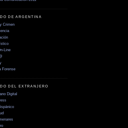
DO DE ARGENTINA
y Crimen
encia
ción
stico
n-Line
e@
y
a Forense
DO DEL EXTRANJERO
no Digital
ress
ispánico
Sud
menares
ro