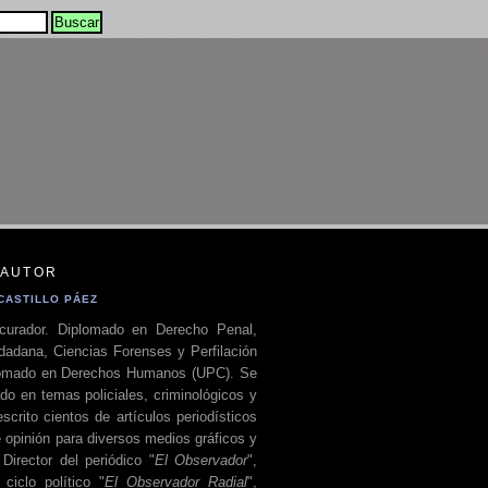
 AUTOR
CASTILLO PÁEZ
curador. Diplomado en Derecho Penal,
dadana, Ciencias Forenses y Perfilación
plomado en Derechos Humanos (UPC). Se
do en temas policiales, criminológicos y
escrito cientos de artículos periodísticos
 opinión para diversos medios gráficos y
 Director del periódico "
El Observador
",
ciclo político "
El Observador Radial
",