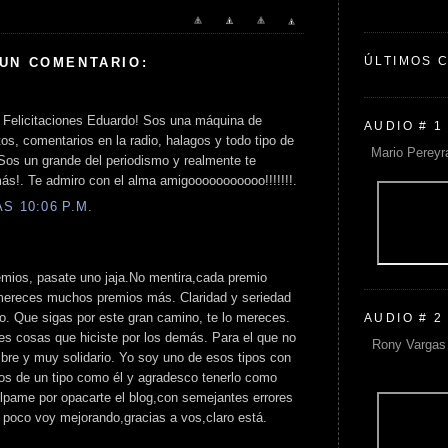
ÚLTIMOS 
 UN COMENTARIO:
 Felicitaciones Eduardo! Sos una máquina de
AUDIO # 1
s, comentarios en la radio, halagos y todo tipo de
Mario Pereyr
Sos un grande del periodismo y realmente te
s!. Te admiro con el alma amigooooooooooo!!!!!!!.
S 10:06 P.M.
emios, pasate uno jaja.No mentira,cada premio
e mereces muchos premios más. Claridad y seriedad
rio. Que sigas por este gran camino, te lo mereces.
AUDIO # 2
es cosas que hiciste por los demás. Para el que no
Rony Vargas 
bre y muy solidario. Yo soy uno de esos tipos con
nos de un tipo como él y agradesco tenerlo como
ulpame por opacarte el blog,con semejantes errores
a poco voy mejorando,gracias a vos,claro está.