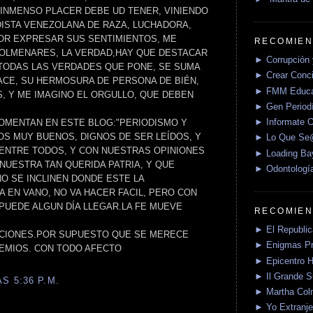
E INMENSO PLACER DEBE UD TENER, VINIENDO
DISTA VENEZOLANA DE RAZA, LUCHADORA,
OR EXPRESAR SUS SENTIMIENTOS, ME
RECOMIEN
COLMENARES, LA VERDAD,HAY QUE DESTACAR
► Corrupción 
 TODAS LAS VERDADES QUE PONE, SE SUMA
► Crear Conci
ACE, SU HERMOSURA DE PERSONA DE BIÉN,
► FMM Educa
S, Y ME IMAGINO EL ORGULLO, QUE DEBEN
► Gen Periodí
► Informate O
OMENTAN EN ESTE BLOG:"PERIODISMO Y
S MUY BUENOS, DIGNOS DE SER LEÍDOS, Y
► Lo Que S
 ENTRE TODOS, Y CON NUESTRAS OPINIONES
► Loading Ba
NUESTRA TAN QUERIDA PATRIA, Y QUE
► Odontologí
 SE INCLINEN DONDE ESTE LA
EA EN VANO, NO VA HACER FACIL, PERO CON
PUEDE ALGUN DÍA LLEGAR.LA FE MUEVE
RECOMIEN
► El Republica
ACIONES.POR SUPUESTO QUE SE MERECE
► Enigmas P
REMIOS. CON TODO AFECTO
► Epicentro H
► Il Grande 
S 5:36 P.M.
► Martha Col
► Yo Extranje