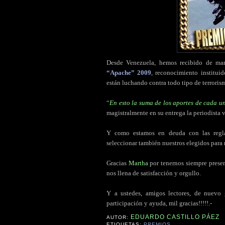
Desde Venezuela, hemos recibido de ma
“Apache” 2009
, reconocimiento institui
están luchando contra todo tipo de terroris
“
En esto la suma de los aportes de cada un
magistralmente en su entrega la periodista 
Y como estamos en deuda con las regla
seleccionar también nuestros elegidos para r
Gracias
Martha
por tenernos siempre prese
nos llena de satisfacción y orgullo.
Y a ustedes, amigos lectores, de nuevo g
participación y ayuda, mil gracias!!!!!.-
EDUARDO CASTILLO PÁEZ
AUTOR:
ETIQUETAS:
PREMIOS