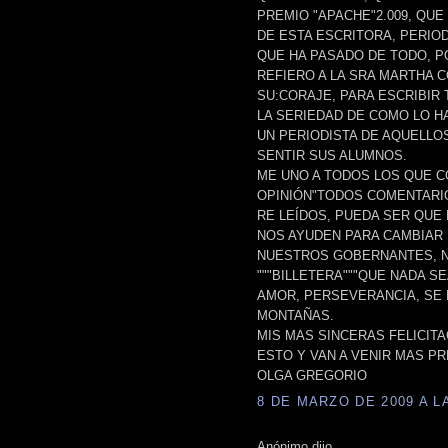
PREMIO "APACHE"2.009, QU
DE ESTA ESCRITORA, PERIO
QUE HA PASADO DE TODO, P
REFIERO A LA SRA MARTHA 
SU:CORAJE, PARA ESCRIBIR
LA SERIEDAD DE COMO LO H
UN PERIODISTA DE AQUELLO
SENTIR SUS ALUMNOS.
ME UNO A TODOS LOS QUE C
OPINIÓN"TODOS COMENTARIO
RE LEÍDOS, PUEDA SER QUE
NOS AYUDEN PARA CAMBIAR 
NUESTROS GOBERNANTES, NO
"""BILLETERA"""QUE NADA S
AMOR, PERSEVERANCIA, SE 
MONTAÑAS.
MIS MAS SINCERAS FELICIT
ESTO Y VAN A VENIR MAS P
OLGA GREGORIO
8 DE MARZO DE 2009 A LA
Anónimo dijo...