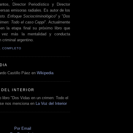
antos, Director Periodístico y Director
ersas emisoras radiales. Es autor de los
sto. Enfoque Sociocriminológico
" y "
Dos
rimen: Todo el caso Ceppi
". Actualmente
en la etapa final su próximo libro que
a vez más la mentalidad y conducta
 criminal argentino.
IL COMPLETO
DIA
rdo Castillo Páez en
Wikipedia
 DEL INTERIOR
 libro "Dos Vidas en un crimen: Todo el
 se nos menciona en
La Voz del Interior
O
Por Email