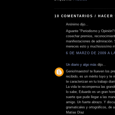
10 COMENTARIOS / HACER
Anónimo dijo...
Aguante "Periodismo y Opinión"!
cosechar premios, reconocimiento
manifestaciones de admiración. 
mereces esto y muchisisisímo má
6 DE MARZO DE 2009 A LA
Un diario y algo más
dijo...
Genio!maestro! te llueven los pr
recibido, es un mérito tuyo y t
te caracterizan en tu trabajo dia
La vida te recompensa las grand
lo sabe, Eduardo es un gran hom
suerte que pude llegar a las ma
amigo. Un fuerte abrazo. Y disc
gramaticales y ortográficos, de 
Matías Díaz