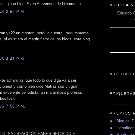
prestigioso blog. Svan Aarvonson de Dinamarca
AUDIO # 5
S 3:56 P.M.
Eduardo C
e
an ya?? un monton, perdi la cuenta...seguramente
si existiera el martin fierro de los blogs, este blog
S 4:41 P.M.
ARCHIVO 
 te admiro asi que todo lo que diga va a ser
aciones! y como bien dice Matías sos un gran
excelente periodista, un maravilloso profesor...
ETIQUETA
besitos!.
S 7:56 P.M.
PREMIOS 
► "Blog del D
:
► "Inconfident
LO, SATISFACCIÓN,HABER RECIBIDO EL
► "Mantra de 