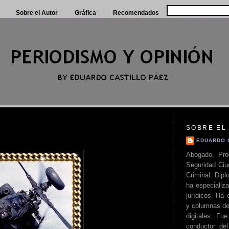
Sobre el Autor
Gráfica
Recomendados
SOBRE EL
EDUARDO 
Abogado. Pro
Seguridad Ciu
Criminal. Di
ha especializa
jurídicos. Ha 
y columnas de
digitales. Fue
conductor del 