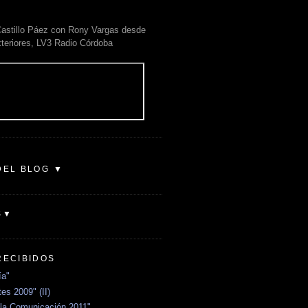
astillo Páez con Rony Vargas desde
xteriores, LV3 Radio Córdoba
DEL BLOG ▼
S▼
RECIBIDOS
ía"
es 2009" (II)
la Comunicación 2011"