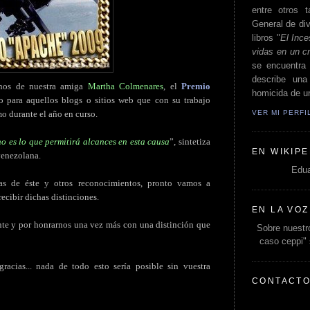
entre otros t
General de div
libros "
El Ince
vidas en un c
se encuentra 
describe un
nos de nuestra amiga
Martha Colmenares
, el
Premio
homicida de un
do para aquellos blogs o sitios web que con su trabajo
VER MI PERF
mo durante el año en curso.
o es lo que permitirá alcances en esta causa
”, sintetiza
EN WIKIPE
venezolana.
Edua
s de éste y otros reconocimientos, pronto vamos a
ecibir dichas distinciones.
EN LA VOZ
nte y por honrarnos una vez más con una distinción que
Sobre nuestro
caso ceppi"
racias... nada de todo esto sería posible sin vuestra
CONTACT