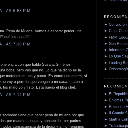
 LAS 6:53 P.M.
RECOMIEN
► Corrupción 
► Crear Conci
na. Pena de Muerte. Vamos a esperar perder una
l? qué les pasa??.
► FMM Educa
► Gen Periodí
 LAS 7:10 P.M.
► Informate O
► Lo Que S
► Loading Ba
 coherencia con que habló Susana Giménez.
► Odontologí
a boba, pero veo que no. Lo que ha dicho es la
ue matarlos de una y punto. Es como una guerra, si
yo no voy a permitir que vengan a mi casa, maten a
RECOMIEN
a, los mato yo y listo. Está bueno el blog che!.
► El Republica
 LAS 7:14 P.M.
► Enigmas P
► Epicentro H
► Il Grande 
la sociedad tiene que haber pena de muerte por que
► Martha Col
ridos por madres conejas y concebidos por padres
► Yo Extranje
Son todos consecuencia de la droga y si no frenamos