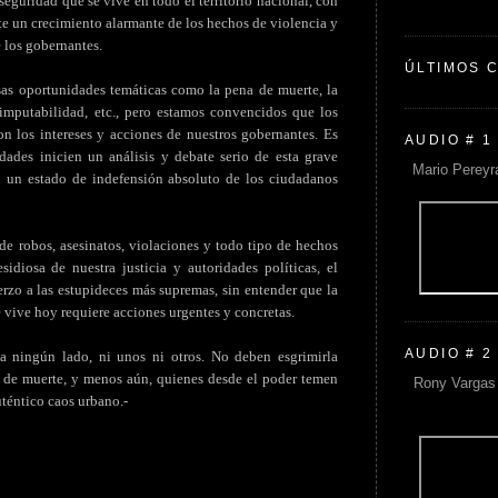
nseguridad que se vive en todo el territorio nacional, con
te un crecimiento alarmante de los hechos de violencia y
e los gobernantes.
ÚLTIMOS 
sas oportunidades temáticas como la pena de muerte, la
inimputabilidad, etc., pero estamos convencidos que los
n los intereses y acciones de nuestros gobernantes. Es
AUDIO # 1
dades inicien un análisis y debate serio de esta grave
Mario Pereyr
n un estado de indefensión absoluto de los ciudadanos
de robos, asesinatos, violaciones y todo tipo de hechos
idiosa de nuestra justicia y autoridades políticas, el
rzo a las estupideces más supremas, sin entender que la
 vive hoy requiere acciones urgentes y concretas.
AUDIO # 2
ningún lado, ni unos ni otros. No deben esgrimirla
 de muerte, y menos aún, quienes desde el poder temen
Rony Vargas 
uténtico caos urbano.-