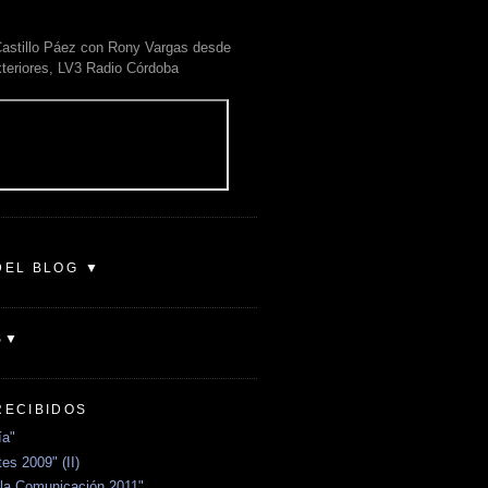
astillo Páez con Rony Vargas desde
xteriores, LV3 Radio Córdoba
DEL BLOG ▼
S▼
RECIBIDOS
ía"
es 2009" (II)
la Comunicación 2011"