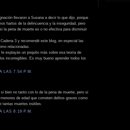
ignación llevaron a Susana a decir lo que dijo, porque
os hartos de la delincuencia y la inseguridad, pero
i la pena de muerte es o no efectiva para disminuir
 Cadena 3 y recomendé este blog, en especial las
omo relacionadas.
t te explayás un poquito más sobre esa teoría de
 los incorregibles. Es muy bueno aprender todos los
 LAS 7:54 P.M.
i bien no tanto con lo de la pena de muerte, pero si
os menores de edad que cometen delitos graves como
e tantas muertes inútiles.
 LAS 8:19 P.M.