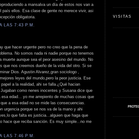
eproduciendo a mansalva un día de estos nos van a
l país ellos. Esa clase de gente no merece vivir, asi
VISITAS
cepción obligatoria.
 LAS 7:43 P.M.
ay que hacer urgente pero no creo que la pena de
problema. No somos nada ni nadie porque no tenemos
una muerte aunque sea el peor asesino del mundo. No
s que nos creemos dueño de la vida del otro. Si se
rminar Dios. Agustin Alvarez,gran sociologo ,
mejores leyes del mundo,pero la peor justicia. Ese
 papel a la realidad, ahi se falla.¿Qué hacian
 Jugaban como nenes inocentes y Susana dice que
a esa edad... yo me arrepiento de muchas cosas que
 que a esa edad no se mide las consecuencias.
on urgencia porque se nos va de la mano y ahi
es,lo que falta es justicia...alguien que haga que
 lo hace que reciba sanción. Es muy simple...no me
 LAS 7:46 P.M.