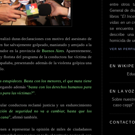
entre otros t
General de div
libros "
El Ince
vidas en un c
se encuentra 
describe un
realizó duras declaraciones con motivo del asesinato de
homicida de un
en fue salvajemente golpeado, maniatado y arrojado a la
VER MI PERF
rador en la provincia de
Buenos Aires
. Aparentemente,
y florista del programa de la conductora fue víctima de
pañaba, presentando además de la violenta golpiza una
EN WIKIPE
lo.
Edua
 estupideces. Basta con los menores, el que mata tiene
regando
además
“
basta con los derechos humanos para
EN LA VOZ
s para las víctimas?
”.
Sobre nuestro
caso ceppi"
pular conductora reclamó justicia y un endurecimiento
ación de seguridad no va a cambiar, hasta que los
a cana
”
, afirmó también.
CONTACT
nen a representar la opinión de miles de ciudadanos