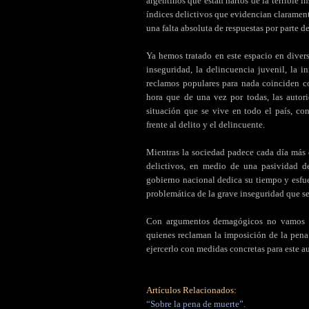
argentinos que están hartos de la terrible i
índices delictivos que evidencian claramen
una falta absoluta de respuestas por parte d
Ya hemos tratado en este espacio en diver
inseguridad, la delincuencia juvenil, la 
reclamos populares para nada coinciden co
hora que de una vez por todas, las autori
situación que se vive en todo el país, co
frente al delito y el delincuente.
Mientras la sociedad padece cada día más 
delictivos, en medio de una pasividad des
gobierno nacional dedica su tiempo y esfue
problemática de la grave inseguridad que se
Con argumentos demagógicos no vamos a 
quienes reclaman la imposición de la pena
ejercerlo con medidas concretas para este a
Artículos Relacionados:
“Sobre la pena de muerte”.