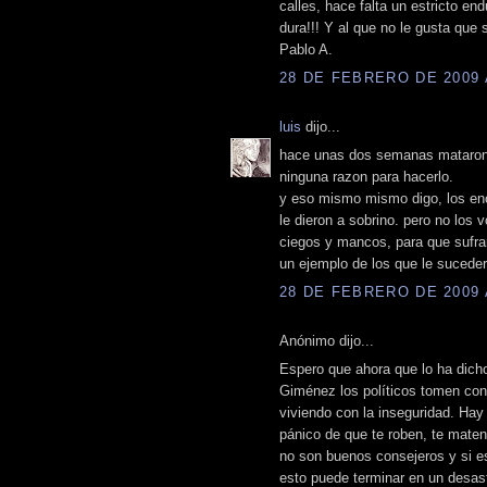
calles, hace falta un estricto e
dura!!! Y al que no le gusta que 
Pablo A.
28 DE FEBRERO DE 2009 A
luis
dijo...
hace unas dos semanas mataron a 
ninguna razon para hacerlo.
y eso mismo mismo digo, los enc
le dieron a sobrino. pero no los
ciegos y mancos, para que sufra
un ejemplo de los que le suceder
28 DE FEBRERO DE 2009 A
Anónimo dijo...
Espero que ahora que lo ha dich
Giménez los políticos tomen conc
viviendo con la inseguridad. Hay
pánico de que te roben, te maten,
no son buenos consejeros y si e
esto puede terminar en un desastr