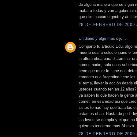
de alguna manera que se sigan r
matar a todos y van a gobernar e
que eliminación urgente y anticon
28 DE FEBRERO DE 2009 A
Un diario y algo más
dijo...
Comparto tu articulo Edu, algo h
muerte sea la solución,sino el 
la altura ética para dictaminar 
somos nadie, solo unos soberbio
tiene que morir lo tiene que dete
comento que Argentina tiene las 
el tema, llevar la acción desde el
ustedes cuando tenían 12 años?
ya saben lo que hacen la gente 
cometi en esa edad,asi que creo
Estos temas hay que tratarlos c
estamos chau. Basta de pedir ley
las leyes se cumpla y el que no
quiero extenderme mas.Abrazo
28 DE FEBRERO DE 2009 A