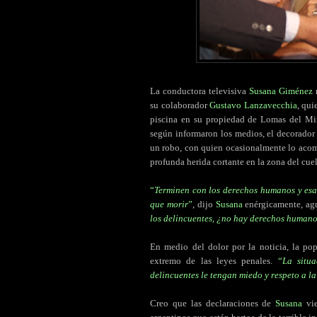
La conductora televisiva
Susana Giménez
su colaborador
Gustavo Lanzavecchia
, qui
piscina en su propiedad de Lomas del Mi
según informaron los medios, el decorador 
un robo, con quien ocasionalmente lo acom
profunda herida cortante en la zona del cuel
“
Terminen con los derechos humanos y esas
que morir
”
, dijo
Susana
enérgicamente, ag
los delincuentes, ¿no hay derechos humano
En medio del dolor por la noticia, la po
extremo de las leyes penales.
“
La situ
delincuentes le tengan miedo y respeto a l
Creo que las declaraciones de
Susana
vie