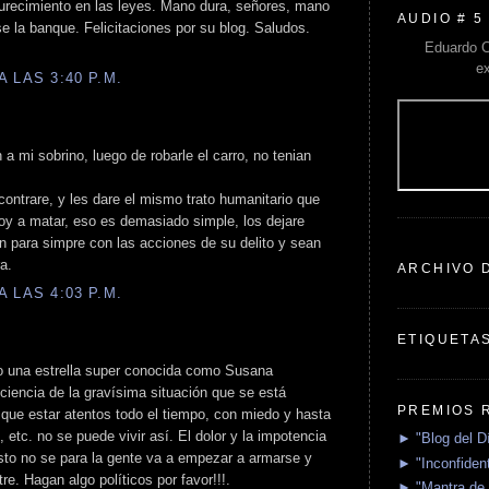
ndurecimiento en las leyes. Mano dura, señores, mano
AUDIO # 5
se la banque. Felicitaciones por su blog. Saludos.
Eduardo C
e
 LAS 3:40 P.M.
mi sobrino, luego de robarle el carro, no tenian
ontrare, y les dare el mismo trato humanitario que
 voy a matar, eso es demasiado simple, los dejare
n para simpre con las acciones de su delito y sean
a.
ARCHIVO 
 LAS 4:03 P.M.
ETIQUETA
o una estrella super conocida como Susana
iencia de la gravísima situación que se está
PREMIOS 
 que estar atentos todo el tiempo, con miedo y hasta
 etc. no se puede vivir así. El dolor y la impotencia
► "Blog del D
sto no se para la gente va a empezar a armarse y
► "Inconfident
e. Hagan algo políticos por favor!!!.
► "Mantra de 