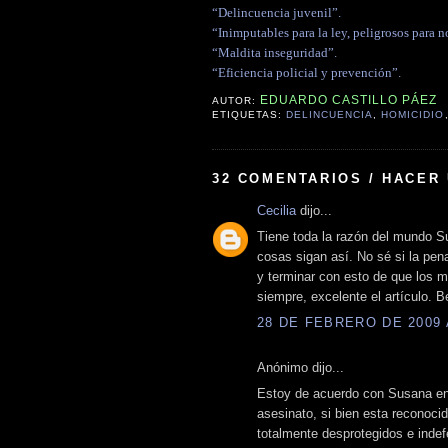
“Delincuencia juvenil”.
“Inimputables para la ley, peligrosos para n
“Maldita inseguridad”.
“Eficiencia policial y prevención”.
EDUARDO CASTILLO PÁEZ
AUTOR:
ETIQUETAS:
DELINCUENCIA
,
HOMICIDIO
32 COMENTARIOS / HACER
Cecilia
dijo...
Tiene toda la razón del mundo S
cosas sigan así. No sé si la pe
y terminar con esto de que los 
siempre, excelente el artículo. B
28 DE FEBRERO DE 2009 A
Anónimo dijo...
Estoy de acuerdo con Susana en 
asesinato, si bien esta reconoci
totalmente desprotegidos e indef