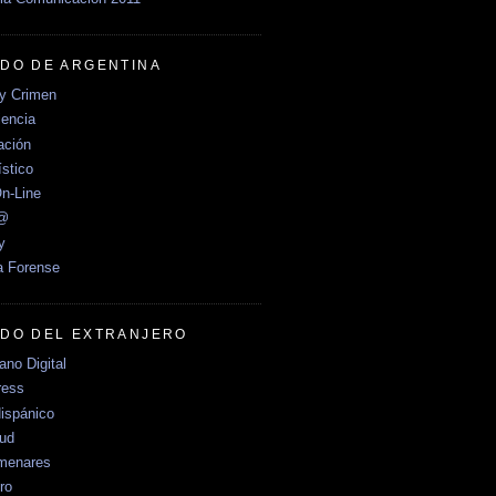
DO DE ARGENTINA
y Crimen
encia
ción
stico
n-Line
e@
y
a Forense
DO DEL EXTRANJERO
no Digital
ress
ispánico
Sud
menares
ro