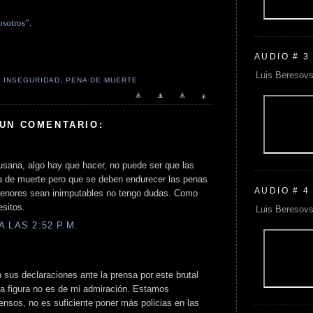
osotros”.
AUDIO # 3
Luis Beresovs
,
INSEGURIDAD
,
PENA DE MUERTE
 UN COMENTARIO:
usana, algo hay que hacer, no puede ser que las
na de muerte pero que se deben endurecer las penas
AUDIO # 4
menores sean inimputables no tengo dudas. Como
esitos.
Luis Beresovs
 LAS 2:52 P.M.
sus declaraciones ante la prensa por este brutal
da figura no es de mi admiración. Estamos
ensos, no es suficiente poner más policias en las