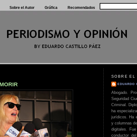
Sobre el Autor
Gráfica
Recomendados
SOBRE EL
 MORIR
EDUARDO 
Abogado. Pro
Seguridad Ciu
Criminal. Di
ha especializa
jurídicos. Ha 
y columnas de
digitales. Fue
conductor del 