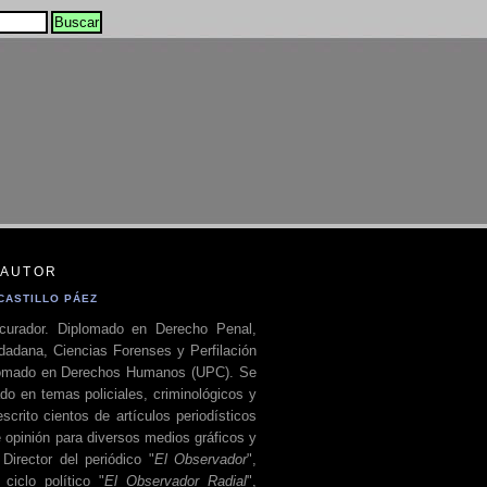
 AUTOR
CASTILLO PÁEZ
curador. Diplomado en Derecho Penal,
dadana, Ciencias Forenses y Perfilación
plomado en Derechos Humanos (UPC). Se
do en temas policiales, criminológicos y
escrito cientos de artículos periodísticos
 opinión para diversos medios gráficos y
 Director del periódico "
El Observador
",
ciclo político "
El Observador Radial
",