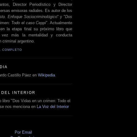
antos, Director Periodístico y Director
ersas emisoras radiales. Es autor de los
sto. Enfoque Sociocriminológico
" y "
Dos
rimen: Todo el caso Ceppi
". Actualmente
en la etapa final su próximo libro que
a vez más la mentalidad y conducta
 criminal argentino.
IL COMPLETO
DIA
rdo Castillo Páez en
Wikipedia
 DEL INTERIOR
 libro "Dos Vidas en un crimen: Todo el
 se nos menciona en
La Voz del Interior
O
Por Email