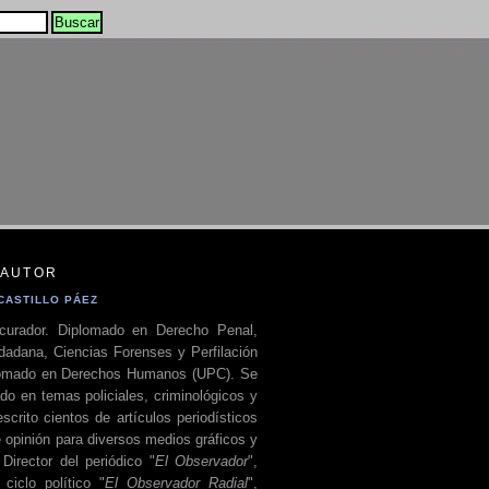
 AUTOR
CASTILLO PÁEZ
curador. Diplomado en Derecho Penal,
dadana, Ciencias Forenses y Perfilación
plomado en Derechos Humanos (UPC). Se
do en temas policiales, criminológicos y
escrito cientos de artículos periodísticos
 opinión para diversos medios gráficos y
 Director del periódico "
El Observador
",
ciclo político "
El Observador Radial
",