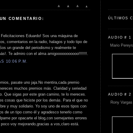
ÚLTIMOS 
 UN COMENTARIO:
 Felicitaciones Eduardo! Sos una máquina de
AUDIO # 1
s, comentarios en la radio, halagos y todo tipo de
Mario Pereyr
Sos un grande del periodismo y realmente te
s!. Te admiro con el alma amigooooooooooo!!!!!!!.
S 10:06 P.M.
emios, pasate uno jaja.No mentira,cada premio
e mereces muchos premios más. Claridad y seriedad
rio. Que sigas por este gran camino, te lo mereces.
AUDIO # 2
es cosas que hiciste por los demás. Para el que no
Rony Vargas 
bre y muy solidario. Yo soy uno de esos tipos con
nos de un tipo como él y agradesco tenerlo como
ulpame por opacarte el blog,con semejantes errores
a poco voy mejorando,gracias a vos,claro está.