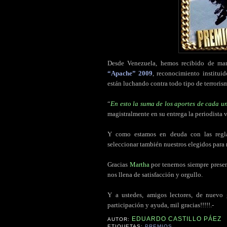
Desde Venezuela, hemos recibido de ma
“Apache” 2009
, reconocimiento institui
están luchando contra todo tipo de terroris
“
En esto la suma de los aportes de cada un
magistralmente en su entrega la periodista 
Y como estamos en deuda con las regla
seleccionar también nuestros elegidos para r
Gracias
Martha
por tenernos siempre prese
nos llena de satisfacción y orgullo.
Y a ustedes, amigos lectores, de nuevo g
participación y ayuda, mil gracias!!!!!.-
EDUARDO CASTILLO PÁEZ
AUTOR:
ETIQUETAS:
PREMIOS