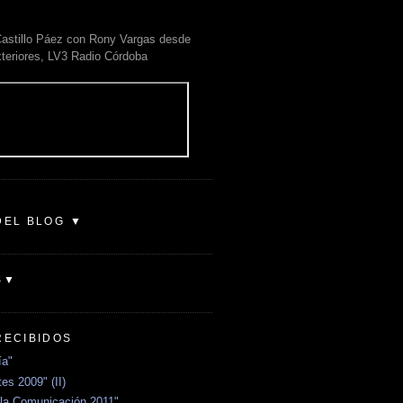
astillo Páez con Rony Vargas desde
xteriores, LV3 Radio Córdoba
DEL BLOG ▼
S▼
RECIBIDOS
ía"
es 2009" (II)
la Comunicación 2011"