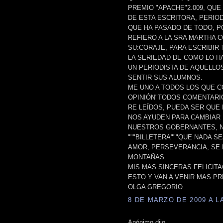
PREMIO "APACHE"2.009, QU
DE ESTA ESCRITORA, PERIO
QUE HA PASADO DE TODO, P
REFIERO A LA SRA MARTHA 
SU:CORAJE, PARA ESCRIBIR
LA SERIEDAD DE COMO LO H
UN PERIODISTA DE AQUELLO
SENTIR SUS ALUMNOS.
ME UNO A TODOS LOS QUE C
OPINIÓN"TODOS COMENTARIO
RE LEÍDOS, PUEDA SER QUE
NOS AYUDEN PARA CAMBIAR 
NUESTROS GOBERNANTES, NO
"""BILLETERA"""QUE NADA S
AMOR, PERSEVERANCIA, SE 
MONTAÑAS.
MIS MAS SINCERAS FELICIT
ESTO Y VAN A VENIR MAS P
OLGA GREGORIO
8 DE MARZO DE 2009 A LA
Anónimo dijo...