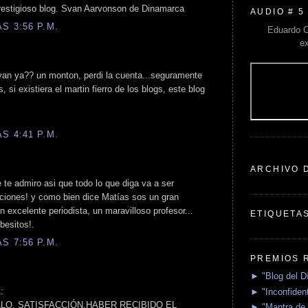
prestigioso blog. Svan Aarvonson de Dinamarca
AUDIO # 5
S 3:56 P.M.
Eduardo C
e
an ya?? un monton, perdi la cuenta...seguramente
si existiera el martin fierro de los blogs, este blog
S 4:41 P.M.
ARCHIVO 
 te admiro asi que todo lo que diga va a ser
aciones! y como bien dice Matías sos un gran
excelente periodista, un maravilloso profesor...
ETIQUETA
besitos!.
S 7:56 P.M.
PREMIOS 
► "Blog del D
:
► "Inconfident
LO, SATISFACCIÓN,HABER RECIBIDO EL
► "Mantra de 