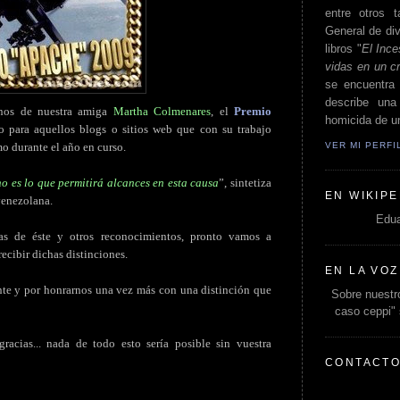
entre otros t
General de div
libros "
El Ince
vidas en un c
se encuentra 
describe un
nos de nuestra amiga
Martha Colmenares
, el
Premio
homicida de un
do para aquellos blogs o sitios web que con su trabajo
VER MI PERF
mo durante el año en curso.
o es lo que permitirá alcances en esta causa
”, sintetiza
EN WIKIPE
venezolana.
Edua
s de éste y otros reconocimientos, pronto vamos a
ecibir dichas distinciones.
EN LA VOZ
nte y por honrarnos una vez más con una distinción que
Sobre nuestro
caso ceppi"
racias... nada de todo esto sería posible sin vuestra
CONTACT