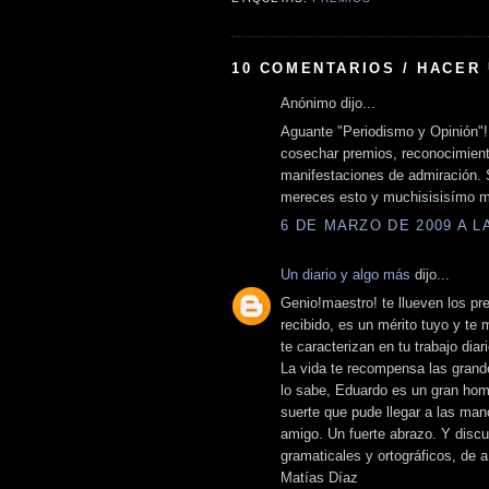
10 COMENTARIOS / HACER
Anónimo dijo...
Aguante "Periodismo y Opinión"!
cosechar premios, reconocimiento
manifestaciones de admiración. 
mereces esto y muchisisisímo má
6 DE MARZO DE 2009 A LA
Un diario y algo más
dijo...
Genio!maestro! te llueven los pr
recibido, es un mérito tuyo y t
te caracterizan en tu trabajo dia
La vida te recompensa las grand
lo sabe, Eduardo es un gran hom
suerte que pude llegar a las ma
amigo. Un fuerte abrazo. Y disc
gramaticales y ortográficos, de 
Matías Díaz