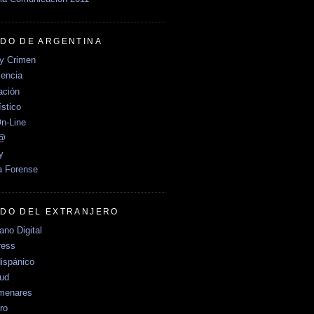
DO DE ARGENTINA
y Crimen
encia
ción
stico
n-Line
e@
y
a Forense
DO DEL EXTRANJERO
no Digital
ress
ispánico
Sud
menares
ro