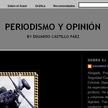
Sobre el Autor
Gráfica
Recomendados
SOBRE EL
EDUARDO 
Abogado. Pro
Seguridad Ciu
Criminal. Di
ha especializa
jurídicos. Ha 
y columnas de
digitales. Fue
conductor del 