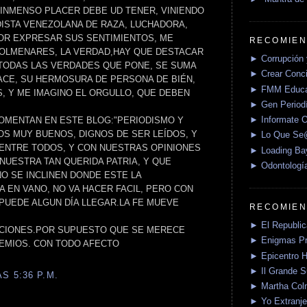
E INMENSO PLACER DEBE UD TENER, VINIENDO
DISTA VENEZOLANA DE RAZA, LUCHADORA,
OR EXPRESAR SUS SENTIMIENTOS, ME
RECOMIEN
COLMENARES, LA VERDAD,HAY QUE DESTACAR
► Corrupción 
 TODAS LAS VERDADES QUE PONE, SE SUMA
► Crear Conci
ACE, SU HERMOSURA DE PERSONA DE BIÉN,
► FMM Educa
S, Y ME IMAGINO EL ORGULLO, QUE DEBEN
► Gen Periodí
► Informate O
OMENTAN EN ESTE BLOG:"PERIODISMO Y
S MUY BUENOS, DIGNOS DE SER LEÍDOS, Y
► Lo Que S
 ENTRE TODOS, Y CON NUESTRAS OPINIONES
► Loading Ba
NUESTRA TAN QUERIDA PATRIA, Y QUE
► Odontologí
 SE INCLINEN DONDE ESTE LA
EA EN VANO, NO VA HACER FACIL, PERO CON
PUEDE ALGUN DÍA LLEGAR.LA FE MUEVE
RECOMIEN
► El Republica
ACIONES.POR SUPUESTO QUE SE MERECE
► Enigmas P
REMIOS. CON TODO AFECTO
► Epicentro H
► Il Grande 
S 5:36 P.M.
► Martha Col
► Yo Extranje