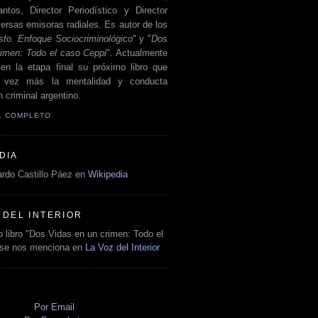
antos, Director Periodístico y Director
ersas emisoras radiales. Es autor de los
sto. Enfoque Sociocriminológico
" y "
Dos
rimen: Todo el caso Ceppi
". Actualmente
en la etapa final su próximo libro que
a vez más la mentalidad y conducta
 criminal argentino.
IL COMPLETO
DIA
rdo Castillo Páez en
Wikipedia
 DEL INTERIOR
 libro "Dos Vidas en un crimen: Todo el
 se nos menciona en
La Voz del Interior
O
Por Email