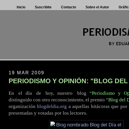
Inicio
Suscribite
Contacto
Sobre el Autor
Gráfic
19 MAR 2009
PERIODISMO Y OPINIÓN: "BLOG DEL
En
.
el día
.
de
.
hoy, nuestro
.
blog
“Periodismo y Op
distinguido con otro reconocimiento, el premio
“Blog del 
organización
blogdeldia.org
a aquellas bitácoras que por
presentadas y votadas por los lectores.