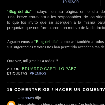
“Blog del día”
.
incluye
..
en
.
su
.
página, en
.
el día
.
d
.
una
.
breve entrevista a los responsables
.
de los siti
lo que los invito que se acerquen a la misma para
preguntas que nos formularon con motivo de la distinció
Agradecemos a
“Blog del día”
, como así también a todos
sus sugerencias y votos nos han permitido acceder a tan d
Otra vez, mil gracias a todos!!!.
EDUARDO CASTILLO PÁEZ
AUTOR:
ETIQUETAS:
PREMIOS
15 COMENTARIOS / HACER UN COMENT
Unknown
dijo...
Ayer visite su blog y pude ver que fue incluido en 