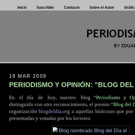
Inicio
Suscribite
Contacto
Sobre el Autor
Gráfic
19 MAR 2009
PERIODISMO Y OPINIÓN: "BLOG DEL
En
.
el día
.
de
.
hoy, nuestro
.
blog
“Periodismo y Op
distinguido con otro reconocimiento, el premio
“Blog del 
organización
blogdeldia.org
a aquellas bitácoras que por
presentadas y votadas por los lectores.