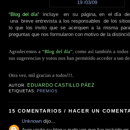
“Blog del día”
.
incluye
..
en
.
su
.
página, en
.
el día
.
d
.
una
.
breve entrevista a los responsables
.
de los siti
lo que los invito que se acerquen a la misma para
preguntas que nos formularon con motivo de la distinció
Agradecemos a
“Blog del día”
, como así también a todos
sus sugerencias y votos nos han permitido acceder a tan d
Otra vez, mil gracias a todos!!!.
EDUARDO CASTILLO PÁEZ
AUTOR:
ETIQUETAS:
PREMIOS
15 COMENTARIOS / HACER UN COMENT
Unknown
dijo...
Ayer visite su blog y pude ver que fue incluido en 