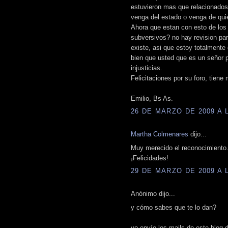
estuvieron mas que relacionados 
venga del estado o venga de quie
Ahora que estan con esto de los 
subversivos? no hay revision para
existe, asi que estoy totalmente
bien que usted que es un señor p
injusticias.
Felicitaciones por su foro, tiene
Emilio, Bs As.
26 DE MARZO DE 2009 A L
Martha Colmenares
dijo...
Muy merecido el reconocimiento
¡Felicidades!
29 DE MARZO DE 2009 A L
Anónimo dijo...
y cómo sabes que te lo dan?
yo envío los mails de este blog d