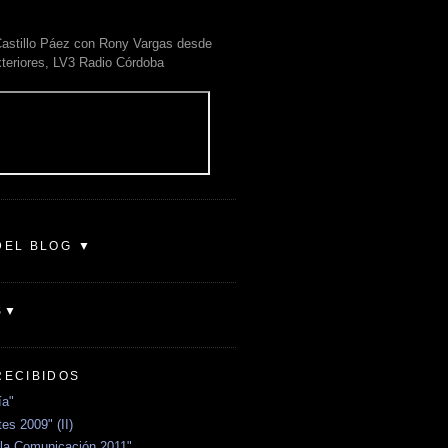
astillo Páez con Rony Vargas desde
xteriores, LV3 Radio Córdoba
DEL BLOG ▼
S▼
RECIBIDOS
ía"
es 2009" (II)
la Comunicación 2011"