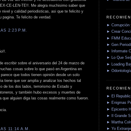
io EX-CE-LEN-TE!!. Me alegra muchisimo saber que
ivel y calidad periodisticas, asi que te felicito y
 pagina. Te felicito de verdad.
RECOMIEN
► Corrupción 
AS 2:23 P.M.
► Crear Conci
► FMM Educa
► Gen Periodí
► Informate O
o!!.
► Lo Que S
e escribir sobre el aniversario del 24 de marzo de
► Loading Ba
 muchas cosas sobre lo que pasó en Argentina en
► Odontologí
 parece que todos tienen opinión desde un solo
ria tiene que ser amplia y analizar los hechos tal
o de los dos lados, terrorismo de Estado y
RECOMIEN
ontoneros, y también hubo excesos y muertes de
► El Republica
a que alguien diga las cosas realmente como fueron.
► Enigmas P
► Epicentro H
cia.
► Il Grande 
► Martha Col
► Yo Extranje
AS 11:14 A.M.