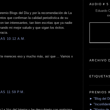
AUDIO # 5
Eduardo C
premio Blogs del Día y por la recomendación de La
e
ntos que confirman la calidad periodística de su
on tan interesantes, tan bien escritas que ya nadie
mando mi mejor saludo y que sigan los éxitos.
racia.
AS 10:12 A.M.
, te mereces eso y mucho más, así que ... Vamos x
ARCHIVO 
ETIQUETA
AS 11:59 P.M.
PREMIOS 
► "Blog del D
► "Inconfident
 La Voz del Interior y he descubierto con gratisima
► "Mantra de 