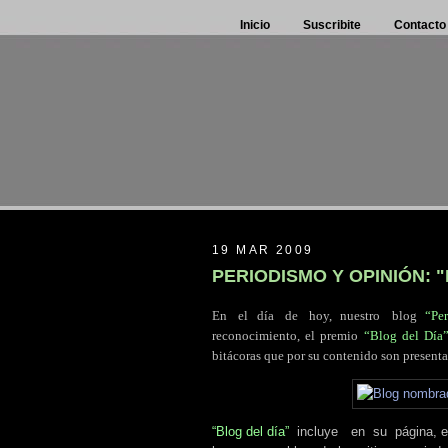
Inicio
Suscribite
Contacto
19 MAR 2009
PERIODISMO Y OPINIÓN: 
En
.
el día
.
de
.
hoy, nuestro
.
blog
“Pe
reconocimiento, el premio
“Blog del Día
bitácoras que por su contenido son presenta
“Blog del día”
.
incluye
..
en
.
su
.
página, 