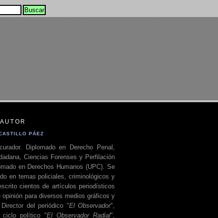
 AUTOR
CASTILLO PÁEZ
curador. Diplomado en Derecho Penal,
dadana, Ciencias Forenses y Perfilación
plomado en Derechos Humanos (UPC). Se
do en temas policiales, criminológicos y
escrito cientos de artículos periodísticos
 opinión para diversos medios gráficos y
 Director del periódico "
El Observador
",
ciclo político "
El Observador Radial
",