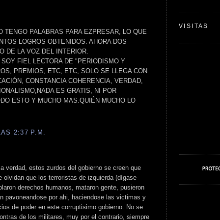
VISITAS
O TENGO PALABRAS PARA EZPRESAR, LO QUE
ANTOS LOGROS OBTENIDOS. AHORA DOS
O DE LA VOZ DEL INTERIOR.
 SOY FIEL LECTORA DE "PERIODISMO Y
OS, PREMIOS, ETC, ETC, SOLO SE LLEGA CON
ACIÓN, CONSTANCIA COHERENCIA, VERDAD,
ONALISMO,NADA ES GRATIS, NI POR
ODO ESTO Y MUCHO MAS.QUIÉN MUCHO LO
AS 2:37 P.M.
ma verdad, estos zurdos del gobierno se creen que
e olvidan que los terroristas de izquierda (dígase
iolaron derechos humanos, mataron gente, pusieron
n pavoneandose por ahi, haciendose las victimas y
os de poder en este corruptisimo gobierno. No se
ntras de los militares, muy por el contrario, siempre