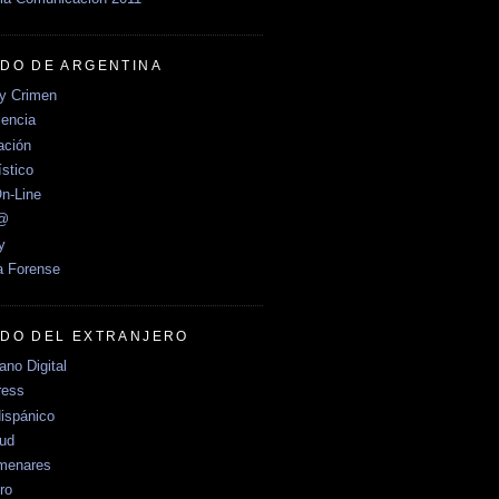
DO DE ARGENTINA
y Crimen
encia
ción
stico
n-Line
e@
y
a Forense
DO DEL EXTRANJERO
no Digital
ress
ispánico
Sud
menares
ro