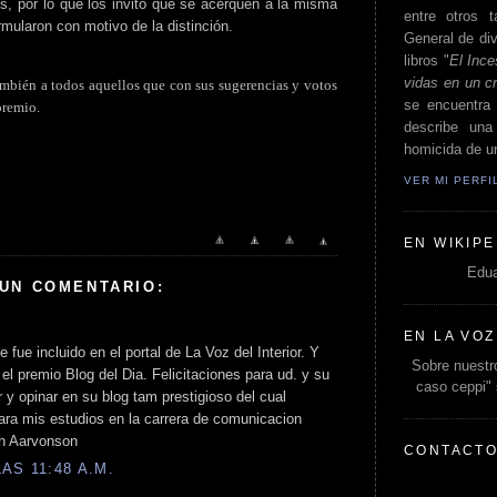
os, por lo que los invito que se acerquen a la misma
entre otros t
rmularon con motivo de la distinción.
General de div
libros "
El Ince
vidas en un c
ambién a todos aquellos que con sus sugerencias y votos
se encuentra 
premio.
describe un
homicida de un
VER MI PERF
EN WIKIPE
Edua
 UN COMENTARIO:
EN LA VOZ
 fue incluido en el portal de La Voz del Interior. Y
Sobre nuestro
el premio Blog del Dia. Felicitaciones para ud. y su
caso ceppi"
 y opinar en su blog tam prestigioso del cual
ara mis estudios en la carrera de comunicacion
an Aarvonson
CONTACT
AS 11:48 A.M.