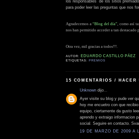
los responsables
.
de los sitios premiad
para poder leer las preguntas que nos fo
Agradecemos a
“Blog del día”
, como así t
nos han permitido acceder a tan destacado 
Otra vez, mil gracias a todos!!!.
EDUARDO CASTILLO PÁEZ
AUTOR:
ETIQUETAS:
PREMIOS
15 COMENTARIOS / HACER
Unknown
dijo...
Ayer visite su blog y pude ver que
hoy me encuetro con que recibio 
equipo, ciertamente da gusto leer
aprendo y extraigo informacion p
social. Seguire en contacto. Sv
19 DE MARZO DE 2009 A L