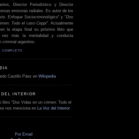
antos, Director Periodístico y Director
ersas emisoras radiales. Es autor de los
sto. Enfoque Sociocriminológico
" y "
Dos
rimen: Todo el caso Ceppi
". Actualmente
en la etapa final su próximo libro que
a vez más la mentalidad y conducta
 criminal argentino.
IL COMPLETO
DIA
rdo Castillo Páez en
Wikipedia
 DEL INTERIOR
 libro "Dos Vidas en un crimen: Todo el
 se nos menciona en
La Voz del Interior
O
Por Email