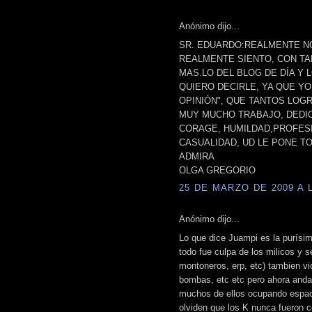
Anónimo dijo...
SR. EDUARDO:REALMENTE N
REALMENTE SIENTO, CON T
MAS.LO DEL BLOG DE DÍA Y L
QUIERO DECIRLE, YA QUE YO
OPINIÓN", QUE TANTOS LOGR
MUY MUCHO TRABAJO, DEDIC
CORAGE, HUMILDAD,PROFESI
CASUALIDAD, UD LE PONE T
ADMIRA
OLGA GREGORIO
25 DE MARZO DE 2009 A L
Anónimo dijo...
Lo que dice Juampi es la purísi
todo fue culpa de los milicos y s
montoneros, erp, etc) tambien v
bombas, etc etc pero ahora anda
muchos de ellos ocupando espaci
olviden que los K nunca fueron co