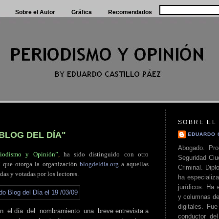
Sobre el Autor
Gráfica
Recomendados
SOBRE EL
"BLOG DEL DÍA"
EDUARDO 
Abogado. Pro
riodismo y Opinión”
,
ha sido distinguido con otro
Seguridad Ciu
”
que otorga la organización
blogdeldia.org
a aquellas
Criminal. Di
das y votadas por los lectores.
ha especializa
jurídicos. Ha 
y columnas de
digitales. Fue
en
.
el día
.
del
.
nombramiento
.
una
.
breve entrevista a
conductor del 