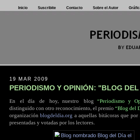
Inicio
Suscribite
Contacto
Sobre el Autor
Gráfic
19 MAR 2009
PERIODISMO Y OPINIÓN: "BLOG DEL
En
.
el día
.
de
.
hoy, nuestro
.
blog
“Periodismo y Op
distinguido con otro reconocimiento, el premio
“Blog del 
organización
blogdeldia.org
a aquellas bitácoras que por
presentadas y votadas por los lectores.