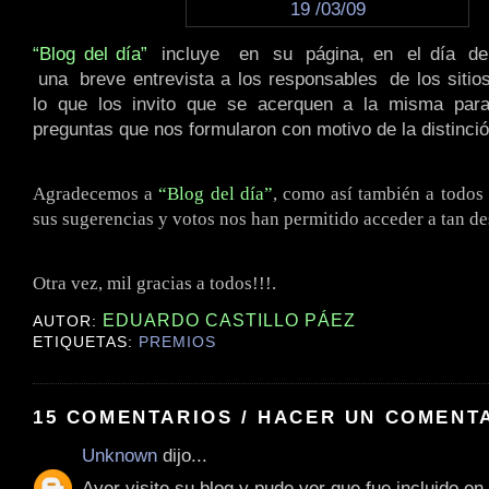
“Blog del día”
.
incluye
..
en
.
su
.
página, en
.
el día
.
d
.
una
.
breve entrevista a los responsables
.
de los siti
lo que los invito que se acerquen a la misma para
preguntas que nos formularon con motivo de la distinció
Agradecemos a
“Blog del día”
, como así también a todos
sus sugerencias y votos nos han permitido acceder a tan d
Otra vez, mil gracias a todos!!!.
EDUARDO CASTILLO PÁEZ
AUTOR:
ETIQUETAS:
PREMIOS
15 COMENTARIOS / HACER UN COMENT
Unknown
dijo...
Ayer visite su blog y pude ver que fue incluido en 