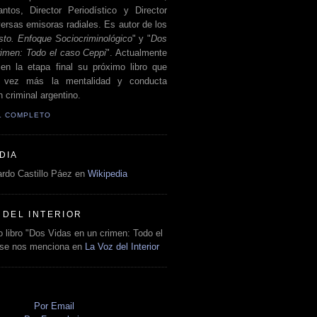
antos, Director Periodístico y Director
ersas emisoras radiales. Es autor de los
sto. Enfoque Sociocriminológico
" y "
Dos
rimen: Todo el caso Ceppi
". Actualmente
en la etapa final su próximo libro que
a vez más la mentalidad y conducta
 criminal argentino.
IL COMPLETO
DIA
rdo Castillo Páez en
Wikipedia
 DEL INTERIOR
 libro "Dos Vidas en un crimen: Todo el
 se nos menciona en
La Voz del Interior
O
Por Email