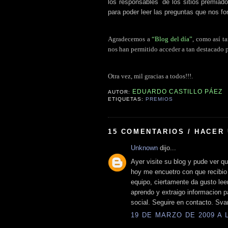
los responsables
.
de los sitios premiad
para poder leer las preguntas que nos fo
Agradecemos a
“Blog del día”
, como así t
nos han permitido acceder a tan destacado 
Otra vez, mil gracias a todos!!!.
EDUARDO CASTILLO PÁEZ
AUTOR:
ETIQUETAS:
PREMIOS
15 COMENTARIOS / HACER
Unknown
dijo...
Ayer visite su blog y pude ver que
hoy me encuetro con que recibio 
equipo, ciertamente da gusto leer
aprendo y extraigo informacion p
social. Seguire en contacto. Sv
19 DE MARZO DE 2009 A L