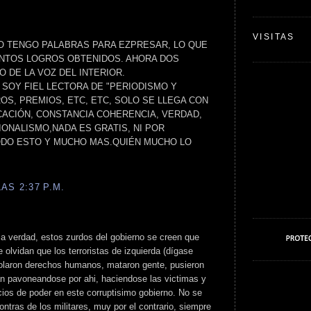
VISITAS
O TENGO PALABRAS PARA EZPRESAR, LO QUE
ANTOS LOGROS OBTENIDOS. AHORA DOS
O DE LA VOZ DEL INTERIOR.
 SOY FIEL LECTORA DE "PERIODISMO Y
OS, PREMIOS, ETC, ETC, SOLO SE LLEGA CON
ACIÓN, CONSTANCIA COHERENCIA, VERDAD,
ONALISMO,NADA ES GRATIS, NI POR
ODO ESTO Y MUCHO MAS.QUIÉN MUCHO LO
AS 2:37 P.M.
ma verdad, estos zurdos del gobierno se creen que
e olvidan que los terroristas de izquierda (dígase
iolaron derechos humanos, mataron gente, pusieron
n pavoneandose por ahi, haciendose las victimas y
os de poder en este corruptisimo gobierno. No se
ntras de los militares, muy por el contrario, siempre