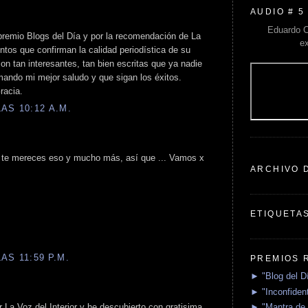
AUDIO # 5
Eduardo C
premio Blogs del Día y por la recomendación de La
e
ntos que confirman la calidad periodística de su
on tan interesantes, tan bien escritas que ya nadie
mando mi mejor saludo y que sigan los éxitos.
racia.
AS 10:12 A.M.
, te mereces eso y mucho más, así que ... Vamos x
ARCHIVO 
ETIQUETA
AS 11:59 P.M.
PREMIOS 
► "Blog del D
► "Inconfident
 La Voz del Interior y he descubierto con gratisima
► "Mantra de 