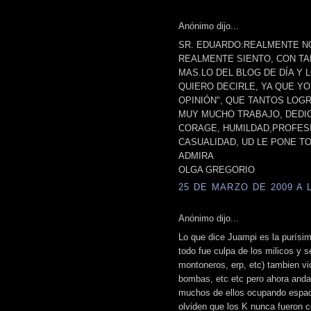
Anónimo dijo...
SR. EDUARDO:REALMENTE N
REALMENTE SIENTO, CON T
MAS.LO DEL BLOG DE DÍA Y L
QUIERO DECIRLE, YA QUE YO
OPINIÓN", QUE TANTOS LOGR
MUY MUCHO TRABAJO, DEDIC
CORAGE, HUMILDAD,PROFESI
CASUALIDAD, UD LE PONE T
ADMIRA
OLGA GREGORIO
25 DE MARZO DE 2009 A L
Anónimo dijo...
Lo que dice Juampi es la purísi
todo fue culpa de los milicos y s
montoneros, erp, etc) tambien v
bombas, etc etc pero ahora anda
muchos de ellos ocupando espaci
olviden que los K nunca fueron co