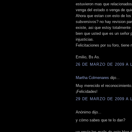
estuvieron mas que relacionados 
venga del estado o venga de quie
Ahora que estan con esto de los 
subversivos? no hay revision para
existe, asi que estoy totalmente
bien que usted que es un señor p
injusticias.
Felicitaciones por su foro, tiene
Emilio, Bs As.
26 DE MARZO DE 2009 A L
Martha Colmenares
dijo...
Muy merecido el reconocimiento
¡Felicidades!
29 DE MARZO DE 2009 A L
Anónimo dijo...
y cómo sabes que te lo dan?
yo envío los mails de este blog d