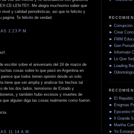
io EX-CE-LEN-TE!!. Me alegra muchisimo saber que
ivel y calidad periodisticas, asi que te felicito y
 pagina. Te felicito de verdad.
RECOMIEN
► Corrupción 
AS 2:23 P.M.
► Crear Conci
► FMM Educa
► Gen Periodí
► Informate O
o!!.
► Lo Que S
e escribir sobre el aniversario del 24 de marzo de
► Loading Ba
 muchas cosas sobre lo que pasó en Argentina en
► Odontologí
 parece que todos tienen opinión desde un solo
ria tiene que ser amplia y analizar los hechos tal
o de los dos lados, terrorismo de Estado y
RECOMIEN
ontoneros, y también hubo excesos y muertes de
► El Republica
a que alguien diga las cosas realmente como fueron.
► Enigmas P
► Epicentro H
cia.
► Il Grande 
► Martha Col
► Yo Extranje
AS 11:14 A.M.