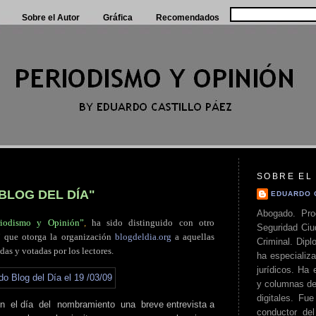
Sobre el Autor
Gráfica
Recomendados
SOBRE EL
"BLOG DEL DÍA"
EDUARDO 
Abogado. Pro
riodismo y Opinión”
,
ha sido distinguido con otro
Seguridad Ciu
”
que otorga la organización
blogdeldia.org
a aquellas
Criminal. Di
das y votadas por los lectores.
ha especializa
jurídicos. Ha 
y columnas de
digitales. Fue
en
.
el día
.
del
.
nombramiento
.
una
.
breve entrevista a
conductor del 