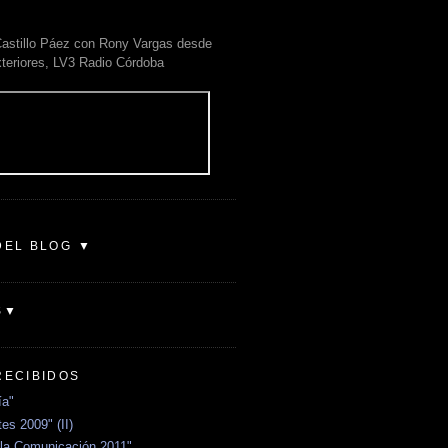
astillo Páez con Rony Vargas desde
xteriores, LV3 Radio Córdoba
DEL BLOG ▼
S▼
RECIBIDOS
ía"
es 2009" (II)
la Comunicación 2011"