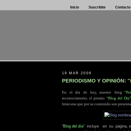
Inicio
Suscribite
Contacto
19 MAR 2009
PERIODISMO Y OPINIÓN: 
En
.
el día
.
de
.
hoy, nuestro
.
blog
“Pe
reconocimiento, el premio
“Blog del Día
bitácoras que por su contenido son presenta
“Blog del día”
.
incluye
..
en
.
su
.
página, 