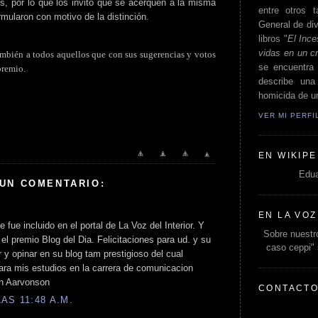
os, por lo que los invito que se acerquen a la misma
entre otros t
rmularon con motivo de la distinción.
General de div
libros "
El Ince
vidas en un c
ambién a todos aquellos que con sus sugerencias y votos
se encuentra 
premio.
describe un
homicida de un
VER MI PERF
EN WIKIPE
Edua
 UN COMENTARIO:
EN LA VOZ
 fue incluido en el portal de La Voz del Interior. Y
Sobre nuestro
el premio Blog del Dia. Felicitaciones para ud. y su
caso ceppi"
 y opinar en su blog tam prestigioso del cual
ara mis estudios en la carrera de comunicacion
an Aarvonson
CONTACT
AS 11:48 A.M.