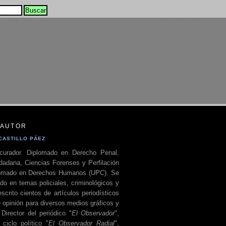
 AUTOR
CASTILLO PÁEZ
curador. Diplomado en Derecho Penal,
dadana, Ciencias Forenses y Perfilación
plomado en Derechos Humanos (UPC). Se
do en temas policiales, criminológicos y
escrito cientos de artículos periodísticos
 opinión para diversos medios gráficos y
 Director del periódico "
El Observador
",
ciclo político "
El Observador Radial
",