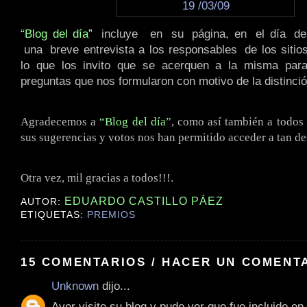
“Blog del día”
.
incluye
..
en
.
su
.
página, en
.
el día
.
d
.
una
.
breve entrevista a los responsables
.
de los siti
lo que los invito que se acerquen a la misma para
preguntas que nos formularon con motivo de la distinció
Agradecemos a
“Blog del día”
, como así también a todos
sus sugerencias y votos nos han permitido acceder a tan d
Otra vez, mil gracias a todos!!!.
EDUARDO CASTILLO PÁEZ
AUTOR:
ETIQUETAS:
PREMIOS
15 COMENTARIOS / HACER UN COMENT
Unknown
dijo...
Ayer visite su blog y pude ver que fue incluido en 