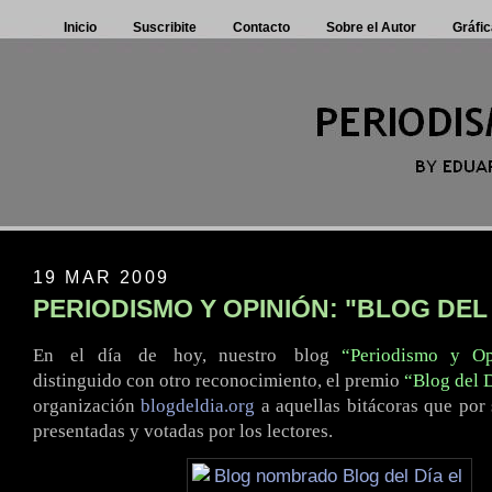
Inicio
Suscribite
Contacto
Sobre el Autor
Gráfic
19 MAR 2009
PERIODISMO Y OPINIÓN: "BLOG DEL
En
.
el día
.
de
.
hoy, nuestro
.
blog
“Periodismo y Op
distinguido con otro reconocimiento, el premio
“Blog del 
organización
blogdeldia.org
a aquellas bitácoras que por
presentadas y votadas por los lectores.