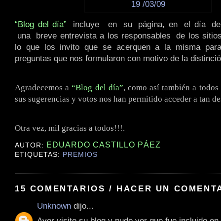
“Blog del día”
.
incluye
..
en
.
su
.
página, en
.
el día
.
d
.
una
.
breve entrevista a los responsables
.
de los siti
lo que los invito que se acerquen a la misma para
preguntas que nos formularon con motivo de la distinció
Agradecemos a
“Blog del día”
, como así también a todos
sus sugerencias y votos nos han permitido acceder a tan d
Otra vez, mil gracias a todos!!!.
EDUARDO CASTILLO PÁEZ
AUTOR:
ETIQUETAS:
PREMIOS
15 COMENTARIOS / HACER UN COMENT
Unknown
dijo...
Ayer visite su blog y pude ver que fue incluido en 