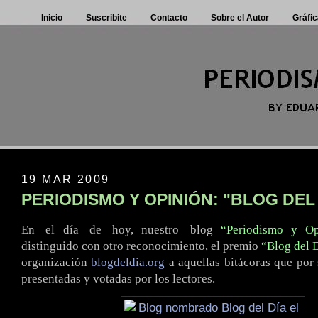
Inicio
Suscribite
Contacto
Sobre el Autor
Gráfic
19 MAR 2009
PERIODISMO Y OPINIÓN: "BLOG DEL
En
.
el día
.
de
.
hoy, nuestro
.
blog
“Periodismo y Op
distinguido con otro reconocimiento, el premio
“Blog del 
organización
blogdeldia.org
a aquellas bitácoras que por
presentadas y votadas por los lectores.