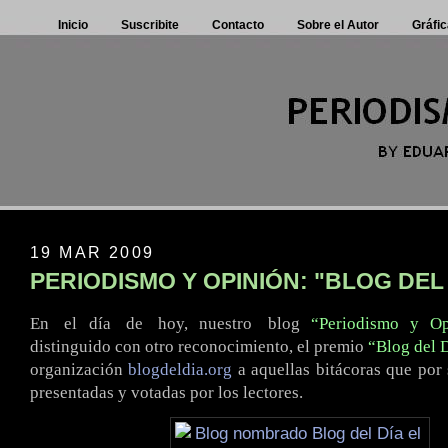
Inicio
Suscribite
Contacto
Sobre el Autor
Gráfic
19 MAR 2009
PERIODISMO Y OPINIÓN: "BLOG DEL
En
.
el día
.
de
.
hoy, nuestro
.
blog
“Periodismo y Op
distinguido con otro reconocimiento, el premio
“Blog del 
organización
blogdeldia.org
a aquellas bitácoras que por
presentadas y votadas por los lectores.