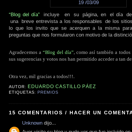
“Blog del día”
.
incluye
..
en
.
su
.
página, en
.
el día
.
d
.
una
.
breve entrevista a los responsables
.
de los siti
lo que los invito que se acerquen a la misma para
preguntas que nos formularon con motivo de la distinció
Agradecemos a
“Blog del día”
, como así también a todos
sus sugerencias y votos nos han permitido acceder a tan d
Otra vez, mil gracias a todos!!!.
EDUARDO CASTILLO PÁEZ
AUTOR:
ETIQUETAS:
PREMIOS
15 COMENTARIOS / HACER UN COMENT
Unknown
dijo...
Ayer visite su blog y pude ver que fue incluido en 