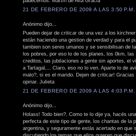
padecemos. Martín de Alta Gracia
21 DE FEBRERO DE 2009 A LAS 3:50 P.M.
Anónimo dijo...
Pueden dejar de criticar de una vez a los kirchne
están haciendo una gestion de verdad y para el pu
tambien son seres umanos y se sensibilisan de l
los pobres, por eso lo de los planes, los 0km, las 
creditos, las jubilaciones a gente sin aportes, el v
a Tartagal,... Claro, eso no lo ven. Aparte lo de av
malo?, si es el marido. Dejen de criticar! Gracias
opinar. Julieta
21 DE FEBRERO DE 2009 A LAS 4:03 P.M.
Anónimo dijo...
Holass! Todo bien?. Como te lo dije ya, hacés un
perfecta de este tipo de gente, los chantas de la p
argentina, y seguramente estás acertado en que 
discutiendo los temas que ellos quieren que disc