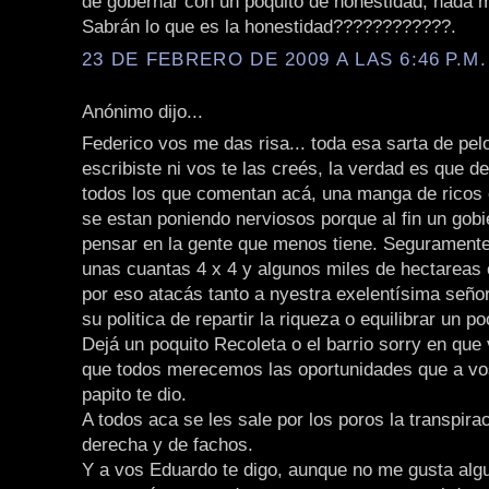
de gobernar con un poquito de honestidad, nada 
Sabrán lo que es la honestidad????????????.
23 DE FEBRERO DE 2009 A LAS 6:46 P.M.
Anónimo dijo...
Federico vos me das risa... toda esa sarta de pelo
escribiste ni vos te las creés, la verdad es que 
todos los que comentan acá, una manga de ricos
se estan poniendo nerviosos porque al fin un gob
pensar en la gente que menos tiene. Seguramente 
unas cuantas 4 x 4 y algunos miles de hectareas 
por eso atacás tanto a nyestra exelentísima seño
su politica de repartir la riqueza o equilibrar un p
Dejá un poquito Recoleta o el barrio sorry en que
que todos merecemos las oportunidades que a vos
papito te dio.
A todos aca se les sale por los poros la transpira
derecha y de fachos.
Y a vos Eduardo te digo, aunque no me gusta alg