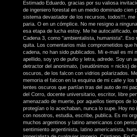
Estimado Eduardo, gracias por su valiosa invitaci
de ingeniero forestal en un medio dominado cien p
sistema devastador de los recursos, todos!!!, me 
paria. O en un cómplice. No me resigno a ninguna
esa etapa de lucha estoy. Me he autocalificado, en
Cadena 3, como "ambientalista, humanista". Eso
quita. Los comentarios más comprometidos que he
cadena, no han sido publicados. Mi e-mail es mi 
apellido, soy yo de puño y letra, adrede. Soy un 
detractor del anonimato, (seudónimos = nicks) de 
oscuros, de los falcon con vidrios polarizados. Me
memoria el falcon en la esquina de mi calle y los t
lentes oscuros que partían tras del auto de mi pa
del Corro, docente universitario, escritor, libre pe
amenazado de muerte, por aquellos tiempos de los
protegían o lo acechaban, nunca lo supe. Hoy no 
con nosotros, estudia, escribe, publica. Es mi orgu
muchos argentinos y latino americanos con pens
sentimiento argentinista, latino americanista, hum
imperialista de cualquier imperio. Cristiano. En C