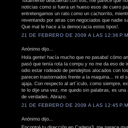
Totalmente deacuerdo con vos, me parece que nos
noticias como si fuera un hueso esos de cuero p
entretengamos un rato como un cachorrito, mient
reventando por atras con negociados que nadie sa
Que mal le hace a la democracia estos tipos!.
21 DE FEBRERO DE 2009 A LAS 12:36 P.M
Anónimo dijo...
Hola gente! hacía mucho que no pasaba! cómo a
pasó que tenía rota la compu y no me da eso de ir 
odio estar rodeado de pendejitos alocados con los
parecen trastornados frente a la maquina... ni el 
ajaja. Con respecto al art´iculo, como siempre, e
te lo dije una vez, me quedo sin palabras, es una
de verdades. Abrazo.
21 DE FEBRERO DE 2009 A LAS 12:45 P.M
Anónimo dijo...
Encontré tu dirección en Cadena3, me parece mu