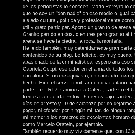
de los periodistas lo conocen. Mario Pereyra lo c
que no soy un "don nadie" en ese medio e igual pa
aislado cultural, política y profesionalmente com
útil y grato participar. Aporto un granito de arena
Granito partido en dos, o en tres pero granito al f
arena se hace la piedra, la roca, la montaña.
He leído también, muy detenidamente gran parte 
contenidos de su blog. Lo felicito, es muy bueno.
apasionado de la criminalística, espero ansioso su
Gabriela Ceppi, ese dolor en el alma de todos lo
con alma. Si no me equivoco, un conocido tuvo q
hecho. Hice el servicio militar como voluntario pa
parte en el RI 2, camino a la Calera, parte en el bar
frente a la rotonda. Estuve 9 meses bajo bandera,
días de arresto y 10 de calabozo por no dejarme at
pegar, ni ofender por ningún militar, de ningún ra
mi memoria los nombres de excelentes hombre de
como Marcelo Orstein, por ejemplo.
También recuerdo muy vívidamente que, con 13 añ