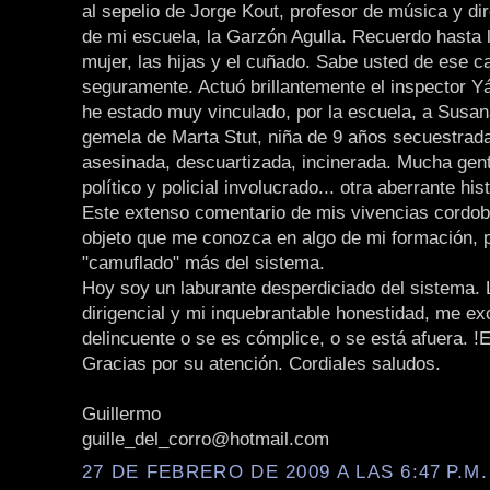
al sepelio de Jorge Kout, profesor de música y dir
de mi escuela, la Garzón Agulla. Recuerdo hasta 
mujer, las hijas y el cuñado. Sabe usted de ese c
seguramente. Actuó brillantemente el inspector 
he estado muy vinculado, por la escuela, a Susa
gemela de Marta Stut, niña de 9 años secuestrada
asesinada, descuartizada, incinerada. Mucha gent
político y policial involucrado... otra aberrante hi
Este extenso comentario de mis vivencias cordob
objeto que me conozca en algo de mi formación, 
"camuflado" más del sistema.
Hoy soy un laburante desperdiciado del sistema.
dirigencial y mi inquebrantable honestidad, me ex
delincuente o se es cómplice, o se está afuera. !E
Gracias por su atención. Cordiales saludos.
Guillermo
guille_del_corro@hotmail.com
27 DE FEBRERO DE 2009 A LAS 6:47 P.M.