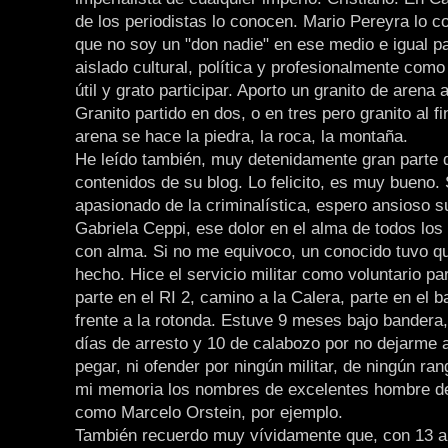
de los periodistas lo conocen. Mario Pereyra lo c
que no soy un "don nadie" en ese medio e igual pa
aislado cultural, política y profesionalmente com
útil y grato participar. Aporto un granito de arena
Granito partido en dos, o en tres pero granito al f
arena se hace la piedra, la roca, la montaña.
He leído también, muy detenidamente gran parte 
contenidos de su blog. Lo felicito, es muy bueno.
apasionado de la criminalística, espero ansioso su
Gabriela Ceppi, ese dolor en el alma de todos lo
con alma. Si no me equivoco, un conocido tuvo q
hecho. Hice el servicio militar como voluntario pa
parte en el RI 2, camino a la Calera, parte en el bar
frente a la rotonda. Estuve 9 meses bajo bandera,
días de arresto y 10 de calabozo por no dejarme at
pegar, ni ofender por ningún militar, de ningún ra
mi memoria los nombres de excelentes hombre de
como Marcelo Orstein, por ejemplo.
También recuerdo muy vívidamente que, con 13 añ