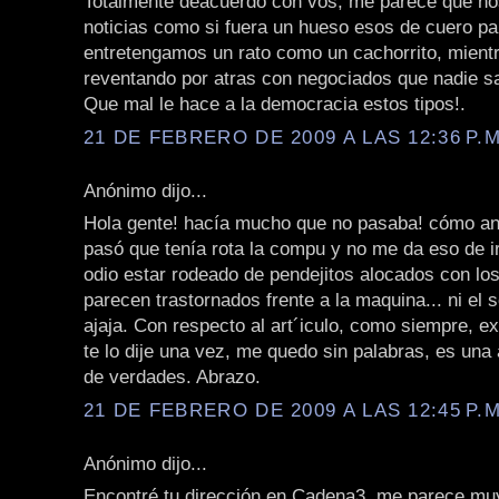
Totalmente deacuerdo con vos, me parece que nos
noticias como si fuera un hueso esos de cuero p
entretengamos un rato como un cachorrito, mient
reventando por atras con negociados que nadie sa
Que mal le hace a la democracia estos tipos!.
21 DE FEBRERO DE 2009 A LAS 12:36 P.M
Anónimo dijo...
Hola gente! hacía mucho que no pasaba! cómo a
pasó que tenía rota la compu y no me da eso de ir 
odio estar rodeado de pendejitos alocados con los
parecen trastornados frente a la maquina... ni el 
ajaja. Con respecto al art´iculo, como siempre, e
te lo dije una vez, me quedo sin palabras, es una
de verdades. Abrazo.
21 DE FEBRERO DE 2009 A LAS 12:45 P.M
Anónimo dijo...
Encontré tu dirección en Cadena3, me parece mu