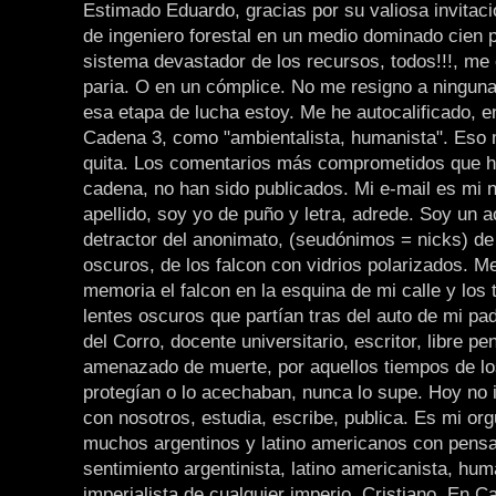
Estimado Eduardo, gracias por su valiosa invitaci
de ingeniero forestal en un medio dominado cien p
sistema devastador de los recursos, todos!!!, me 
paria. O en un cómplice. No me resigno a ninguna
esa etapa de lucha estoy. Me he autocalificado, en
Cadena 3, como "ambientalista, humanista". Eso
quita. Los comentarios más comprometidos que he
cadena, no han sido publicados. Mi e-mail es mi 
apellido, soy yo de puño y letra, adrede. Soy un 
detractor del anonimato, (seudónimos = nicks) de 
oscuros, de los falcon con vidrios polarizados. Me
memoria el falcon en la esquina de mi calle y los t
lentes oscuros que partían tras del auto de mi pa
del Corro, docente universitario, escritor, libre pe
amenazado de muerte, por aquellos tiempos de los
protegían o lo acechaban, nunca lo supe. Hoy no 
con nosotros, estudia, escribe, publica. Es mi orgu
muchos argentinos y latino americanos con pens
sentimiento argentinista, latino americanista, hum
imperialista de cualquier imperio. Cristiano. En C