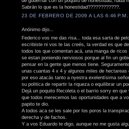
de gobernar con un poquito de honestidad, nada 
Sabrán lo que es la honestidad????????????.
23 DE FEBRERO DE 2009 A LAS 6:46 P.M.
Anónimo dijo...
Federico vos me das risa... toda esa sarta de pelo
escribiste ni vos te las creés, la verdad es que 
todos los que comentan acá, una manga de ricos
se estan poniendo nerviosos porque al fin un gob
pensar en la gente que menos tiene. Seguramente 
unas cuantas 4 x 4 y algunos miles de hectareas 
por eso atacás tanto a nyestra exelentísima seño
su politica de repartir la riqueza o equilibrar un p
Dejá un poquito Recoleta o el barrio sorry en que
que todos merecemos las oportunidades que a vos
papito te dio.
A todos aca se les sale por los poros la transpira
derecha y de fachos.
Y a vos Eduardo te digo, aunque no me gusta alg