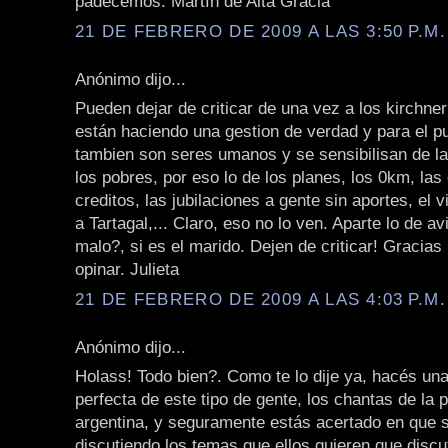
padecemos. Martín de Alta Gracia
21 DE FEBRERO DE 2009 A LAS 3:50 P.M.
Anónimo dijo...
Pueden dejar de criticar de una vez a los kirchne
están haciendo una gestion de verdad y para el pu
tambien son seres umanos y se sensibilisan de l
los pobres, por eso lo de los planes, los 0km, las 
creditos, las jubilaciones a gente sin aportes, el v
a Tartagal,... Claro, eso no lo ven. Aparte lo de av
malo?, si es el marido. Dejen de criticar! Gracias
opinar. Julieta
21 DE FEBRERO DE 2009 A LAS 4:03 P.M.
Anónimo dijo...
Holass! Todo bien?. Como te lo dije ya, hacés un
perfecta de este tipo de gente, los chantas de la p
argentina, y seguramente estás acertado en que 
discutiendo los temas que ellos quieren que disc