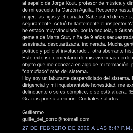
al sepelio de Jorge Kout, profesor de música y dir
de mi escuela, la Garzón Agulla. Recuerdo hasta 
mujer, las hijas y el cuñado. Sabe usted de ese c
seguramente. Actuó brillantemente el inspector 
he estado muy vinculado, por la escuela, a Susa
gemela de Marta Stut, niña de 9 años secuestrada
asesinada, descuartizada, incinerada. Mucha gent
político y policial involucrado... otra aberrante hi
Este extenso comentario de mis vivencias cordob
objeto que me conozca en algo de mi formación, 
"camuflado" más del sistema.
Hoy soy un laburante desperdiciado del sistema.
dirigencial y mi inquebrantable honestidad, me ex
delincuente o se es cómplice, o se está afuera. !E
Gracias por su atención. Cordiales saludos.
Guillermo
guille_del_corro@hotmail.com
27 DE FEBRERO DE 2009 A LAS 6:47 P.M.