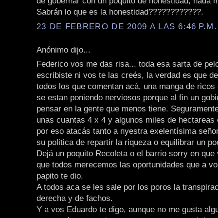
de gobernar con un poquito de honestidad, nada 
Sabrán lo que es la honestidad????????????.
23 DE FEBRERO DE 2009 A LAS 6:46 P.M.
Anónimo dijo...
Federico vos me das risa... toda esa sarta de pelo
escribiste ni vos te las creés, la verdad es que 
todos los que comentan acá, una manga de ricos
se estan poniendo nerviosos porque al fin un gob
pensar en la gente que menos tiene. Seguramente 
unas cuantas 4 x 4 y algunos miles de hectareas 
por eso atacás tanto a nyestra exelentísima seño
su politica de repartir la riqueza o equilibrar un p
Dejá un poquito Recoleta o el barrio sorry en que
que todos merecemos las oportunidades que a vos
papito te dio.
A todos aca se les sale por los poros la transpira
derecha y de fachos.
Y a vos Eduardo te digo, aunque no me gusta alg