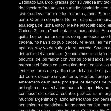
Estimado Eduardo, gracias por su valiosa invitaci
de ingeniero forestal en un medio dominado cien p
sistema devastador de los recursos, todos!!!, me 
paria. O en un cómplice. No me resigno a ninguna
esa etapa de lucha estoy. Me he autocalificado, en
Cadena 3, como "ambientalista, humanista". Eso
quita. Los comentarios más comprometidos que he
cadena, no han sido publicados. Mi e-mail es mi 
apellido, soy yo de puño y letra, adrede. Soy un 
detractor del anonimato, (seudónimos = nicks) de 
oscuros, de los falcon con vidrios polarizados. Me
memoria el falcon en la esquina de mi calle y los t
lentes oscuros que partían tras del auto de mi pa
del Corro, docente universitario, escritor, libre pe
amenazado de muerte, por aquellos tiempos de los
protegían o lo acechaban, nunca lo supe. Hoy no 
con nosotros, estudia, escribe, publica. Es mi orgu
muchos argentinos y latino americanos con pens
sentimiento argentinista, latino americanista, hum
imperialista de cualquier imperio. Cristiano. En C