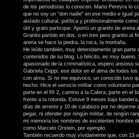
de los periodistas lo conocen. Mario Pereyra lo c
que no soy un "don nadie" en ese medio e igual pa
aislado cultural, política y profesionalmente com
útil y grato participar. Aporto un granito de arena
Granito partido en dos, o en tres pero granito al f
arena se hace la piedra, la roca, la montaña.
He leído también, muy detenidamente gran parte 
contenidos de su blog. Lo felicito, es muy bueno.
apasionado de la criminalística, espero ansioso su
Gabriela Ceppi, ese dolor en el alma de todos lo
con alma. Si no me equivoco, un conocido tuvo q
hecho. Hice el servicio militar como voluntario pa
parte en el RI 2, camino a la Calera, parte en el bar
frente a la rotonda. Estuve 9 meses bajo bandera,
días de arresto y 10 de calabozo por no dejarme at
pegar, ni ofender por ningún militar, de ningún ra
mi memoria los nombres de excelentes hombre de
como Marcelo Orstein, por ejemplo.
También recuerdo muy vívidamente que, con 13 añ