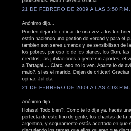
padecemos. Martín de Alta Gracia
21 DE FEBRERO DE 2009 A LAS 3:50 P.M.
Anónimo dijo...
Pueden dejar de criticar de una vez a los kirchne
están haciendo una gestion de verdad y para el pu
tambien son seres umanos y se sensibilisan de l
los pobres, por eso lo de los planes, los 0km, las 
creditos, las jubilaciones a gente sin aportes, el v
a Tartagal,... Claro, eso no lo ven. Aparte lo de av
malo?, si es el marido. Dejen de criticar! Gracias
opinar. Julieta
21 DE FEBRERO DE 2009 A LAS 4:03 P.M.
Anónimo dijo...
Holass! Todo bien?. Como te lo dije ya, hacés un
perfecta de este tipo de gente, los chantas de la p
argentina, y seguramente estás acertado en que 
discutiendo los temas que ellos quieren que disc