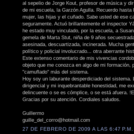
al sepelio de Jorge Kout, profesor de música y dir
de mi escuela, la Garzón Agulla. Recuerdo hasta 
mujer, las hijas y el cuñado. Sabe usted de ese c
seguramente. Actuó brillantemente el inspector 
he estado muy vinculado, por la escuela, a Susa
gemela de Marta Stut, niña de 9 años secuestrada
asesinada, descuartizada, incinerada. Mucha gent
político y policial involucrado... otra aberrante hi
Este extenso comentario de mis vivencias cordob
objeto que me conozca en algo de mi formación, 
"camuflado" más del sistema.
Hoy soy un laburante desperdiciado del sistema.
dirigencial y mi inquebrantable honestidad, me ex
delincuente o se es cómplice, o se está afuera. !E
Gracias por su atención. Cordiales saludos.
Guillermo
guille_del_corro@hotmail.com
27 DE FEBRERO DE 2009 A LAS 6:47 P.M.