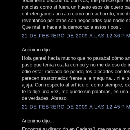
Totalmente deacuerdo con vos, me parece que nos
noticias como si fuera un hueso esos de cuero p
entretengamos un rato como un cachorrito, mient
reventando por atras con negociados que nadie sa
Que mal le hace a la democracia estos tipos!.
21 DE FEBRERO DE 2009 A LAS 12:36 P.M
Anónimo dijo...
Hola gente! hacía mucho que no pasaba! cómo a
pasó que tenía rota la compu y no me da eso de ir 
odio estar rodeado de pendejitos alocados con los
parecen trastornados frente a la maquina... ni el 
ajaja. Con respecto al art´iculo, como siempre, e
te lo dije una vez, me quedo sin palabras, es una
de verdades. Abrazo.
21 DE FEBRERO DE 2009 A LAS 12:45 P.M
Anónimo dijo...
Encontré tu dirección en Cadena3, me parece mu