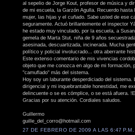
al sepelio de Jorge Kout, profesor de música y dir
de mi escuela, la Garzón Agulla. Recuerdo hasta 
mujer, las hijas y el cuñado. Sabe usted de ese c
seguramente. Actuó brillantemente el inspector 
he estado muy vinculado, por la escuela, a Susa
gemela de Marta Stut, niña de 9 años secuestrada
asesinada, descuartizada, incinerada. Mucha gent
político y policial involucrado... otra aberrante hi
Este extenso comentario de mis vivencias cordob
objeto que me conozca en algo de mi formación, 
"camuflado" más del sistema.
Hoy soy un laburante desperdiciado del sistema.
dirigencial y mi inquebrantable honestidad, me ex
delincuente o se es cómplice, o se está afuera. !E
Gracias por su atención. Cordiales saludos.
Guillermo
guille_del_corro@hotmail.com
27 DE FEBRERO DE 2009 A LAS 6:47 P.M.