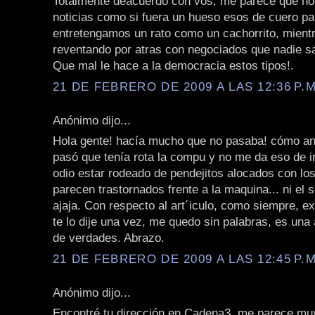
Totalmente deacuerdo con vos, me parece que nos
noticias como si fuera un hueso esos de cuero p
entretengamos un rato como un cachorrito, mient
reventando por atras con negociados que nadie sa
Que mal le hace a la democracia estos tipos!.
21 DE FEBRERO DE 2009 A LAS 12:36 P.M
Anónimo dijo...
Hola gente! hacía mucho que no pasaba! cómo a
pasó que tenía rota la compu y no me da eso de ir 
odio estar rodeado de pendejitos alocados con los
parecen trastornados frente a la maquina... ni el 
ajaja. Con respecto al art´iculo, como siempre, e
te lo dije una vez, me quedo sin palabras, es una
de verdades. Abrazo.
21 DE FEBRERO DE 2009 A LAS 12:45 P.M
Anónimo dijo...
Encontré tu dirección en Cadena3, me parece mu