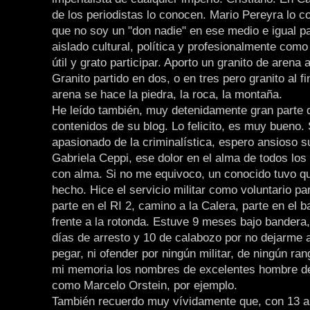
de los periodistas lo conocen. Mario Pereyra lo c
que no soy un "don nadie" en ese medio e igual pa
aislado cultural, política y profesionalmente com
útil y grato participar. Aporto un granito de arena
Granito partido en dos, o en tres pero granito al f
arena se hace la piedra, la roca, la montaña.
He leído también, muy detenidamente gran parte 
contenidos de su blog. Lo felicito, es muy bueno.
apasionado de la criminalística, espero ansioso su
Gabriela Ceppi, ese dolor en el alma de todos lo
con alma. Si no me equivoco, un conocido tuvo q
hecho. Hice el servicio militar como voluntario pa
parte en el RI 2, camino a la Calera, parte en el bar
frente a la rotonda. Estuve 9 meses bajo bandera,
días de arresto y 10 de calabozo por no dejarme at
pegar, ni ofender por ningún militar, de ningún ra
mi memoria los nombres de excelentes hombre de
como Marcelo Orstein, por ejemplo.
También recuerdo muy vívidamente que, con 13 añ