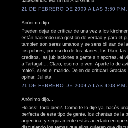
padecemos. Martín de Alta Gracia
21 DE FEBRERO DE 2009 A LAS 3:50 P.M.
Anónimo dijo...
Pueden dejar de criticar de una vez a los kirchne
están haciendo una gestion de verdad y para el pu
tambien son seres umanos y se sensibilisan de l
los pobres, por eso lo de los planes, los 0km, las 
creditos, las jubilaciones a gente sin aportes, el v
a Tartagal,... Claro, eso no lo ven. Aparte lo de av
malo?, si es el marido. Dejen de criticar! Gracias
opinar. Julieta
21 DE FEBRERO DE 2009 A LAS 4:03 P.M.
Anónimo dijo...
Holass! Todo bien?. Como te lo dije ya, hacés un
perfecta de este tipo de gente, los chantas de la p
argentina, y seguramente estás acertado en que 
discutiendo los temas que ellos quieren que disc