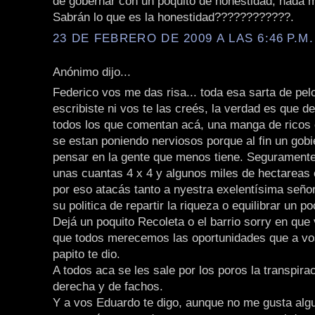
de gobernar con un poquito de honestidad, nada 
Sabrán lo que es la honestidad????????????.
23 DE FEBRERO DE 2009 A LAS 6:46 P.M.
Anónimo dijo...
Federico vos me das risa... toda esa sarta de pelo
escribiste ni vos te las creés, la verdad es que 
todos los que comentan acá, una manga de ricos
se estan poniendo nerviosos porque al fin un gob
pensar en la gente que menos tiene. Seguramente 
unas cuantas 4 x 4 y algunos miles de hectareas 
por eso atacás tanto a nyestra exelentísima seño
su politica de repartir la riqueza o equilibrar un p
Dejá un poquito Recoleta o el barrio sorry en que
que todos merecemos las oportunidades que a vos
papito te dio.
A todos aca se les sale por los poros la transpira
derecha y de fachos.
Y a vos Eduardo te digo, aunque no me gusta alg