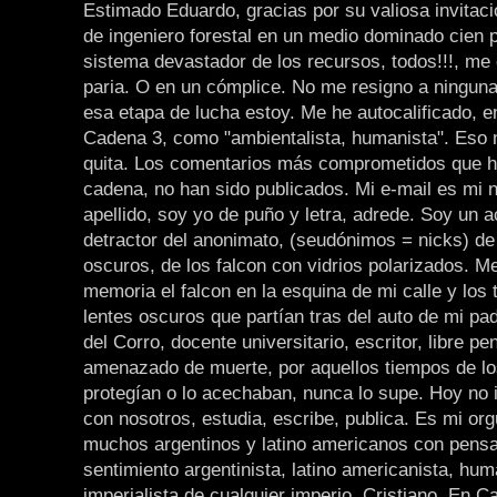
Estimado Eduardo, gracias por su valiosa invitaci
de ingeniero forestal en un medio dominado cien p
sistema devastador de los recursos, todos!!!, me 
paria. O en un cómplice. No me resigno a ninguna
esa etapa de lucha estoy. Me he autocalificado, en
Cadena 3, como "ambientalista, humanista". Eso
quita. Los comentarios más comprometidos que he
cadena, no han sido publicados. Mi e-mail es mi 
apellido, soy yo de puño y letra, adrede. Soy un 
detractor del anonimato, (seudónimos = nicks) de 
oscuros, de los falcon con vidrios polarizados. Me
memoria el falcon en la esquina de mi calle y los t
lentes oscuros que partían tras del auto de mi pa
del Corro, docente universitario, escritor, libre pe
amenazado de muerte, por aquellos tiempos de los
protegían o lo acechaban, nunca lo supe. Hoy no 
con nosotros, estudia, escribe, publica. Es mi orgu
muchos argentinos y latino americanos con pens
sentimiento argentinista, latino americanista, hum
imperialista de cualquier imperio. Cristiano. En C