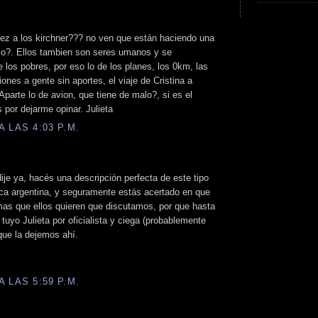
vez a los kirchner??? no ven que están haciendo una
blo?. Ellos tambien son seres umanos y se
 los pobres, por eso lo de los planes, los 0km, las
ciones a gente sin aportes, el viaje de Cristina a
 Aparte lo de avion, que tiene de malo?, si es el
s por dejarme opinar. Julieta
 LAS 4:03 P.M.
ije ya, hacés una descripción perfecta de este tipo
tica argentina, y seguramente estás acertado en que
mas que ellos quieren que discutamos, por que hasta
tuyo Julieta por oficialista y ciega (probablemente
que la dejemos ahí.
 LAS 5:59 P.M.