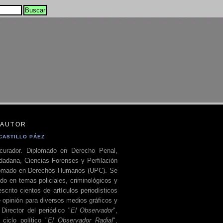
 AUTOR
CASTILLO PÁEZ
curador. Diplomado en Derecho Penal,
dadana, Ciencias Forenses y Perfilación
plomado en Derechos Humanos (UPC). Se
do en temas policiales, criminológicos y
escrito cientos de artículos periodísticos
 opinión para diversos medios gráficos y
 Director del periódico "
El Observador
",
ciclo político "
El Observador Radial
",