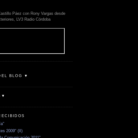
astillo Páez con Rony Vargas desde
xteriores, LV3 Radio Córdoba
DEL BLOG ▼
S▼
RECIBIDOS
ía"
es 2009" (II)
la Comunicación 2011"