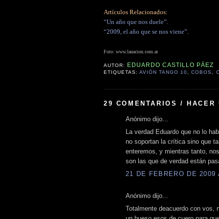
Artículos Relacionados:
“Un año que nos duele”.
“2009, el año que se nos viene”.
Foto: www.lanacion.com.ar
EDUARDO CASTILLO PÁEZ
AUTOR:
ETIQUETAS:
AVIÓN TANGO 10
,
COBOS
,
29 COMENTARIOS / HACER
Anónimo dijo...
La verdad Eduardo que no lo hab
no soportan la crítica sino que 
enteremos, y mientras tanto, nos
son las que de verdad están pasan
21 DE FEBRERO DE 2009 A
Anónimo dijo...
Totalmente deacuerdo con vos, m
un hueso esos de cuero para que