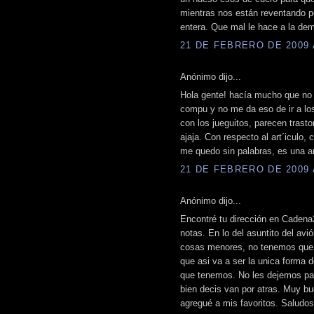
mientras nos están reventando p
entera. Que mal le hace a la dem
21 DE FEBRERO DE 2009 A
Anónimo dijo...
Hola gente! hacía mucho que no 
compu y no me da eso de ir a los
con los jueguitos, parecen trasto
ajaja. Con respecto al art´iculo,
me quedo sin palabras, es una a
21 DE FEBRERO DE 2009 A
Anónimo dijo...
Encontré tu dirección en Caden
notas. En lo del asuntito del av
cosas menores, no tenemos que d
que asi va a ser la unica forma 
que tenemos. No les dejemos pas
bien decis van por atras. Muy bu
agregué a mis favoritos. Saludos