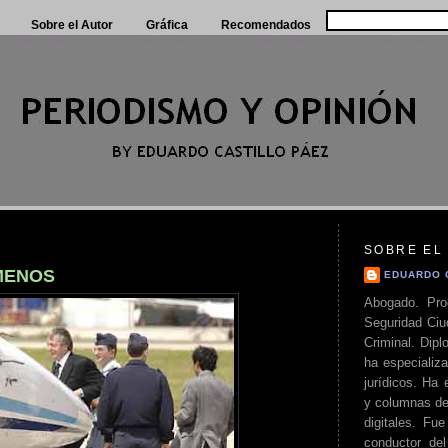
Sobre el Autor
Gráfica
Recomendados
SOBRE EL
 MENOS
EDUARDO 
Abogado. Pro
Seguridad Ciu
Criminal. Di
ha especializa
jurídicos. Ha 
y columnas de
digitales. Fue
conductor del 