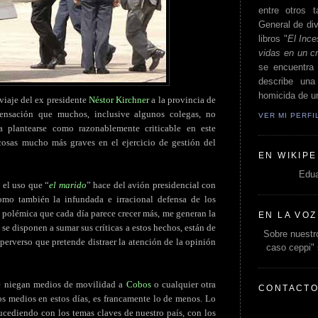
entre otros t
General de div
libros "
El Ince
vidas en un c
se encuentra 
describe un
homicida de un
viaje del ex presidente
Néstor Kirchner
a la provincia de
sensación que muchos, inclusive algunos colegas, no
VER MI PERF
 plantearse como razonablemente criticable en este
cosas mucho más graves en el ejercicio de gestión del
EN WIKIPE
Edua
 el uso que “
el marido
” hace del avión presidencial con
omo también la infundada e irracional defensa de los
 polémica que cada día parece crecer más, me generan la
EN LA VOZ
se disponen a sumar sus críticas a estos hechos, están de
Sobre nuestro
perverso que pretende distraer la atención de la opinión
caso ceppi"
le niegan medios de movilidad a
Cobos
o cualquier otra
CONTACT
los medios en estos días, es francamente lo de menos. Lo
ucediendo con los temas claves de nuestro país, con los