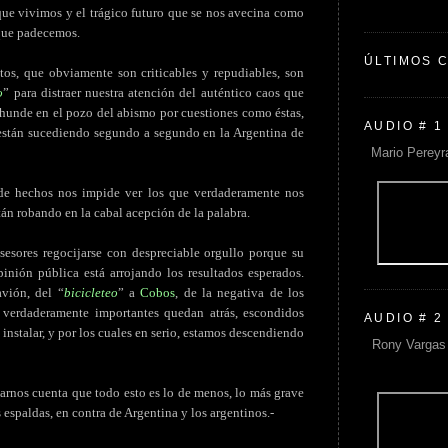
que vivimos y el trágico futuro que se nos avecina como
 que padecemos.
ÚLTIMOS 
tos, que obviamente son criticables y repudiables, son
o
” para distraer nuestra atención del auténtico caos que
hunde en el pozo del abismo por cuestiones como éstas,
AUDIO # 1
están sucediendo segundo a segundo en la Argentina de
Mario Pereyr
 de hechos nos impide ver los que verdaderamente nos
án robando en la cabal acepción de la palabra.
sores regocijarse con despreciable orgullo porque su
pinión pública está arrojando los resultados esperados.
vión, del “
bicicleteo
” a
Cobos
, de la negativa de los
 verdaderamente importantes quedan atrás, escondidos
AUDIO # 2
nstalar, y por los cuales en serio, estamos descendiendo
Rony Vargas 
darnos cuenta que todo esto es lo de menos, lo más grave
s espaldas, en contra de Argentina y los argentinos.-