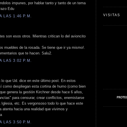
ndolos impunes, por hablar tanto y tanto de un tema
brazo Edu
VISITAS
 LAS 1:46 P.M.
es son esos otros. Mientras critican lo del avioncito
os muebles de la rosada. Se tiene que ir ya mismo!.
omentarios que te hacen. Salu2.
 LAS 3:02 P.M.
 lo que Ud. dice en este último post. En estos
sí como despliegan esta cortina de humo (como bien
 que genera la gestión Kirchner desde hace 6 años,
nctas" para censurar, crear conflictos, enemistarse
la Iglesia, etc. Es vergonsoso todo lo que hace este
a atenta hacia una realidad que vivimos y
ia
 LAS 3:50 P.M.