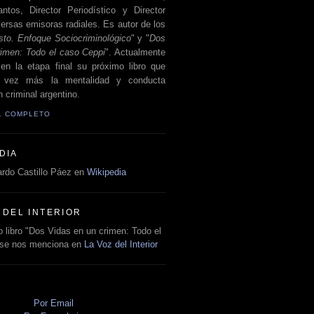
antos, Director Periodístico y Director
ersas emisoras radiales. Es autor de los
sto. Enfoque Sociocriminológico
" y "
Dos
rimen: Todo el caso Ceppi
". Actualmente
en la etapa final su próximo libro que
a vez más la mentalidad y conducta
 criminal argentino.
IL COMPLETO
DIA
rdo Castillo Páez en
Wikipedia
 DEL INTERIOR
 libro "Dos Vidas en un crimen: Todo el
 se nos menciona en
La Voz del Interior
O
Por Email