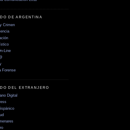
DO DE ARGENTINA
y Crimen
encia
ción
stico
n-Line
e@
y
a Forense
DO DEL EXTRANJERO
no Digital
ress
ispánico
Sud
menares
ro