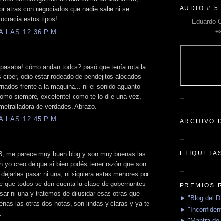
AUDIO # 5
or atras con negociados que nadie sabe ni se
ocracia estos tipos!.
Eduardo C
e
 LAS 12:36 P.M.
pasaba! cómo andan todos? pasó que tenía rota la
 ciber, odio estar rodeado de pendejitos alocados
rnados frente a la maquina... ni el sonido aguanto
 como siempre, excelente! como te lo dije una vez,
metralladora de verdades. Abrazo.
 LAS 12:45 P.M.
ARCHIVO 
ETIQUETA
a3, me parece muy buen blog y son muy buenas las
ión yo creo de que si bien podés tener razón que son
ejarles pasar ni una, ni siquiera estas menores por
de que todos se den cuenta la clase de gobernantes
PREMIOS 
ar ni una y tratemos de dilusidar esas otras que
► "Blog del D
enas las otras dos notas, son lindas y claras y ya te
► "Inconfident
.
► "Mantra de 