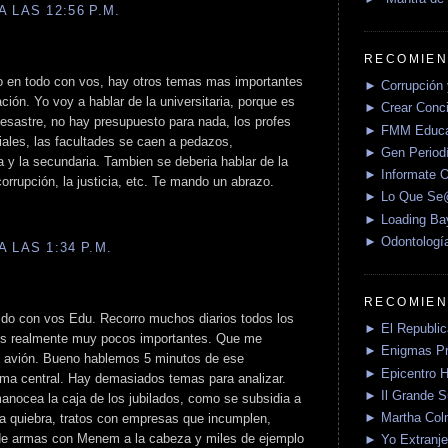
 LAS 12:56 P.M.
RECOMIEN
o en todo con vos, hay otros temas mas importantes
► Corrupción 
ción. Yo voy a hablar de la universitaria, porque es
► Crear Conci
esastre, no hay presupuesto para nada, los profes
► FMM Educa
iales, las facultades se caen a pedazos,
► Gen Periodí
a y la secundaria. Tambien se deberia hablar de la
► Informate O
corrupción, la justicia, etc. Te mando un abrazo.
► Lo Que S
► Loading Ba
► Odontologí
 LAS 1:34 P.M.
RECOMIEN
do con vos Edu. Recorro muchos diarios todos los
► El Republica
ares realmente muy pocos importantes. Que me
► Enigmas P
el avión. Bueno hablemos 5 minutos de ese
► Epicentro H
ema central. Hay demasiados temas para analizar.
► Il Grande 
anocea la caja de los jubilados, como se subsidia a
► Martha Col
a quiebra, tratos con empresas que incumplen,
o de armas con Menem a la cabeza y miles de ejemplo
► Yo Extranje