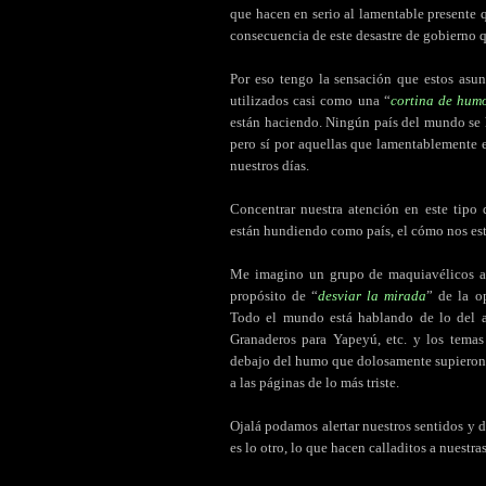
que hacen en serio al lamentable presente 
consecuencia de este desastre de gobierno
Por eso tengo la sensación que estos asun
utilizados casi como una “
cortina de hum
están haciendo. Ningún país del mundo se 
pero sí por aquellas que lamentablemente 
nuestros días.
Concentrar nuestra atención en este tipo
están hundiendo como país, el cómo nos est
Me imagino un grupo de maquiavélicos ase
propósito de “
desviar la mirada
” de la o
Todo el mundo está hablando de lo del a
Granaderos para Yapeyú, etc. y los temas
debajo del humo que dolosamente supieron i
a las páginas de lo más triste.
Ojalá podamos alertar nuestros sentidos y 
es lo otro, lo que hacen calladitos a nuestra