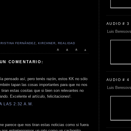
AUDIO # 3
Luis Beresovs
CRISTINA FERNÁNDEZ
,
KIRCHNER
,
REALIDAD
 UN COMENTARIO:
ía pensado así, pero tenés razón, estos KK no sólo
AUDIO # 4
también tapan las cosas importantes para que no nos
Luis Beresovs
 tiran estas cositas que si bien son relevantes no
do. Excelente el artículo, felicitaciones!.
 LAS 2:32 A.M.
e parece que nos tiran estas noticias como si fuera
 nos entretengamos un rato como un cachorrito,