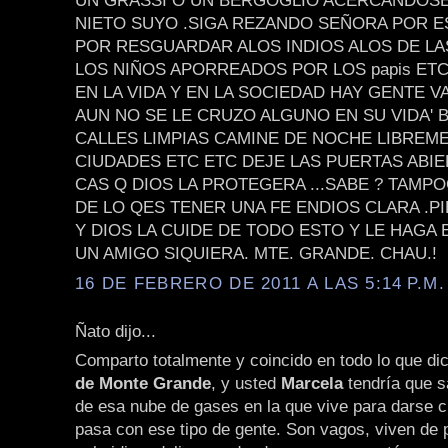
UN GRASSI O UN BERGOGLIO ACERCANDOSE 
NIETO SUYO .SIGA REZANDO SEÑORA POR E
POR RESGUARDAR ALOS INDIOS ALOS DE LA
LOS NIÑOS APORREADOS POR LOS papis ET
EN LA VIDA Y EN LA SOCIEDAD HAY GENTE V
AUN NO SE LE CRUZO ALGUNO EN SU VIDA'
CALLES LIMPIAS CAMINE DE NOCHE LIBREM
CIUDADES ETC ETC DEJE LAS PUERTAS ABIE
CAS Q DIOS LA PROTEGERA ...SABE ? TAMPO
DE LO QES TENER UNA FE ENDIOS CLARA .P
Y DIOS LA CUIDE DE TODO ESTO Y LE HAGA
UN AMIGO SIQUIERA. MTE. GRANDE. CHAU.!
16 DE FEBRERO DE 2011 A LAS 5:14 P.M.
Ñato dijo...
Comparto totalmente y coincido en todo lo que di
de Monte Grande
, y usted
Marcela
tendría que sa
de esa nube de gases en la que vive para darse c
pasa con ese tipo de gente. Son vagos, viven de 