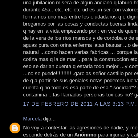
una jubilacion misera de algun anciano q laburo ho
durante 45a.. etc. etc etc ud es un ser con valore
formamos uno mas entre los ciudadanos q c dign
bregamos por las cosas y conductas buenas lindas
q hay en la vida empezando por : en vez de quema
de la vera de los rios mansos y de cordoba o de 
aguas pura con orina enferma latas basuar ...o de
natural ...como hacen varias fabricas ... porque la
cotiza mas q la de mar ...para la construccion et
eso se darian cuenta q estaria todo mejor ...y con
...no se puede!!!!!!!!!! .garcias señor castillo por 
de q a partir de sus geniales notas podemos luch
cuenta q no todo es esa parte de esa " socidad"? 
contamina ...las llamadas personas toxicas no? g
17 DE FEBRERO DE 2011 A LAS 3:13 P.M.
Marcela
dijo...
No voy a contestar las agresiones de nadie, y me
esconde detrás de un
Anónimo
para injuriar y ca