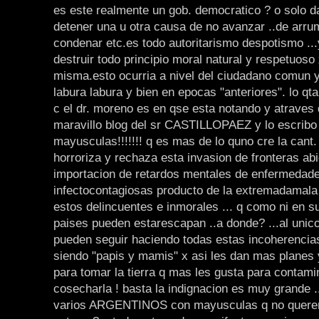
es este realmente un gob. democratico ? o solo 
detener una u otra causa de no avanzar ..de arru
condenar etc.es todo autoritarismo despotismo ..
destruir todo principio moral natural y respetuoso 
misma.esto ocurria a nivel del ciudadano comun y
labura labura y bien en epocas "anteriores". lo qt
c el dr. moreno es en qse esta notando y atraves 
maravillo blog del sr CASTILLOPAEZ y lo escribo
mayusculas!!!!!!! q es mas de lo quno cre la cant.
horroriza y rechaza esta invasion de fronteras abi
importacion de retardos mentales de enfermedad
infectocontagiosas producto de la extremadamala
estos delincuentes e inmorales ... q como ni en s
paises pueden estarescapan ..a donde? ...al unic
pueden seguir haciendo todas estas incoherencias
siendo "papis y mamis" x asi les dan mas planes y
para tomar la tierra q mas les gusta para contami
cosecharla ! basta la indignacion es muy grande 
varios ARGENTINOS con mayusculas q no quer