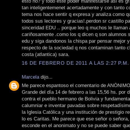
esto no? y todo este poder manifestarse asi es g
tan inteligentemenet acertadamente y con tanto c
tema nos hace sentir q expresa y analiza como q
todos sus lectores y gracias!.perdon sr castillo pa
sinceridad EDU .. porque leo q muchos le llaman 
cariñosamente .como los q dicen q son alumnos s
edu y siga dandonos la chispa par pensar mejor y
respecto de la sociedad q nos contaminan tanto c
costa (atlantica) sara.
16 DE FEBRERO DE 2011 A LAS 2:27 P.M.
Marcela
dijo...
Me parece espantoso el comentario de ANÓNIMO
Grande del día 14 de febrero a las 15,56 hs. por d
contra el pueblo hermano de Bolivia y fundament
calumniar e inventar pavadas sobre respetadísi
la Iglesia Católica y una institución de prestigio
lo es Caritas. Me parece que ese señor o señora,
esconde en el anonimato y no se puede saber que 