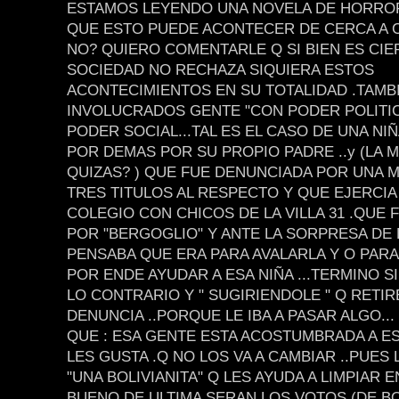
ESTAMOS LEYENDO UNA NOVELA DE HORROR
QUE ESTO PUEDE ACONTECER DE CERCA A 
NO? QUIERO COMENTARLE Q SI BIEN ES CIE
SOCIEDAD NO RECHAZA SIQUIERA ESTOS
ACONTECIMIENTOS EN SU TOTALIDAD .TAMB
INVOLUCRADOS GENTE "CON PODER POLITICO
PODER SOCIAL...TAL ES EL CASO DE UNA NI
POR DEMAS POR SU PROPIO PADRE ..y (LA 
QUIZAS? ) QUE FUE DENUNCIADA POR UNA 
TRES TITULOS AL RESPECTO Y QUE EJERCIA
COLEGIO CON CHICOS DE LA VILLA 31 .QUE 
POR "BERGOGLIO" Y ANTE LA SORPRESA DE 
PENSABA QUE ERA PARA AVALARLA Y O PARA
POR ENDE AYUDAR A ESA NIÑA ...TERMINO 
LO CONTRARIO Y " SUGIRIENDOLE " Q RETIR
DENUNCIA ..PORQUE LE IBA A PASAR ALGO...
QUE : ESA GENTE ESTA ACOSTUMBRADA A ESO
LES GUSTA .Q NO LOS VA A CAMBIAR ..PUES
"UNA BOLIVIANITA" Q LES AYUDA A LIMPIAR EN
BUENO DE ULTIMA SERAN LOS VOTOS (DE BO