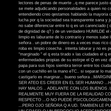
lectores de penas de muerte ..q me parece justo e
se mete adjudicando personalidades a quien no c
entendiendo creo qestamos hablando la mayoria 
lucha por q la sociedad sea transparente sana y ju
no sabe diferenciar entre lo q es un carenciado ( 
de dignidad de q? ) de un verdadero HUMILDE el 
limpio es laburante de lo contrario y menos sabe 
señora . un pobre de dinero es a veces mas rico 
roba es limpio cosecha . intenta laburar y no es p
"marginado " el q esta tirado x las ciudades el q e
enfermedades propias de su estirpe el Q en vez 
papa para sus hijos siembra terror entre los ci
con un cuchillo en la mano eTC.. si separar lo m
castigarlo es marginar... bueno señora ..MARG
SER ATEO ES CREER EN EL SER HUMANO ...
HAY MALOS .. ADELANTE CON LOS BUENOS .
REALMENTE MUY FUERA DE LA REALIDAD COT
RESPECTO ...O NO PUEDE PSICOLOGICAMENT
...PERO OJO SEÑORA Q A UD. TAMBIEN LE 