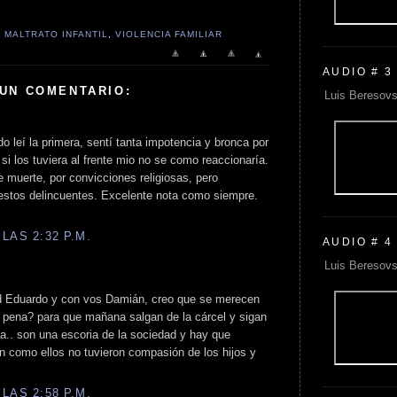
,
MALTRATO INFANTIL
,
VIOLENCIA FAMILIAR
AUDIO # 3
 UN COMENTARIO:
Luis Beresovs
 leí la primera, sentí tanta impotencia y bronca por
si los tuviera al frente mio no se como reaccionaría.
 muerte, por convicciones religiosas, pero
estos delincuentes. Excelente nota como siempre.
LAS 2:32 P.M.
AUDIO # 4
Luis Beresovs
d Eduardo y con vos Damián, creo que se merecen
a pena? para que mañana salgan de la cárcel y sigan
a.. son una escoria de la sociedad y hay que
n como ellos no tuvieron compasión de los hijos y
LAS 2:58 P.M.