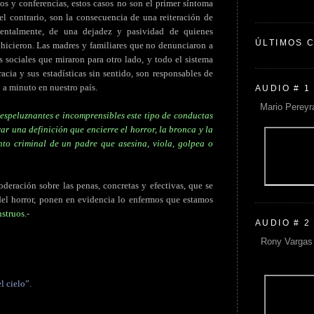
s y conferencias, estos casos no son el primer síntoma
l contrario, son la consecuencia de una reiteración de
amentalmente, de una dejadez y pasividad de quienes
ÚLTIMOS 
 hicieron. Las madres y familiares que no denunciaron a
es sociales que miraron para otro lado, y todo el sistema
acia y sus estadísticas sin sentido, son responsables de
 a minuto en nuestro país.
AUDIO # 1
Mario Pereyr
 espeluznantes e incomprensibles este tipo de conductas
r una definición que encierre el horror, la bronca y la
to criminal de un padre que asesina, viola, golpea o
deración sobre las penas, concretas y efectivas, que se
 del horror, ponen en evidencia lo enfermos que estamos
nstruos
.-
AUDIO # 2
Rony Vargas 
l cielo”.