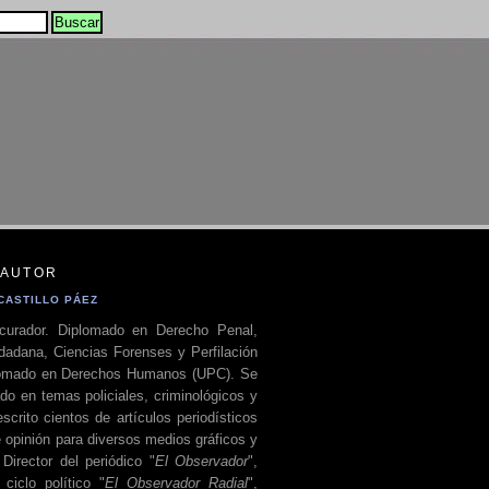
 AUTOR
CASTILLO PÁEZ
curador. Diplomado en Derecho Penal,
dadana, Ciencias Forenses y Perfilación
plomado en Derechos Humanos (UPC). Se
do en temas policiales, criminológicos y
escrito cientos de artículos periodísticos
 opinión para diversos medios gráficos y
 Director del periódico "
El Observador
",
ciclo político "
El Observador Radial
",