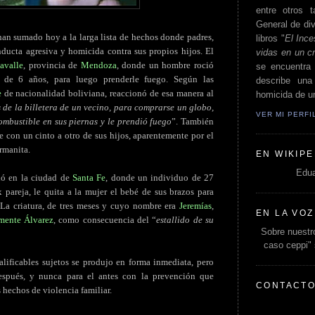
entre otros t
General de div
han sumado hoy a la larga lista de hechos donde padres,
libros "
El Ince
ducta agresiva y homicida contra sus propios hijos. El
vidas en un c
avalle
, provincia de
Mendoza
, donde un hombre roció
se encuentra 
 de 6 años, para luego prenderle fuego. Según las
describe un
e
de nacionalidad boliviana, reaccionó de esa manera al
homicida de un
de la billetera de un vecino, para comprarse un globo,
VER MI PERF
ombustible en sus piernas y le prendió fuego
”. También
 con un cinto a otro de sus hijos, aparentemente por el
rmanita.
EN WIKIPE
Edua
ió en la ciudad de
Santa Fe
, donde un individuo de 27
pareja, le quita a la mujer el bebé de sus brazos para
 La criatura, de tres meses y cuyo nombre era
Jeremías
,
EN LA VOZ
mente Álvarez
, como consecuencia del “
estallido de su
Sobre nuestro
caso ceppi"
alificables sujetos se produjo en forma inmediata, pero
espués, y nunca para el antes con la prevención que
CONTACT
 hechos de violencia familiar.