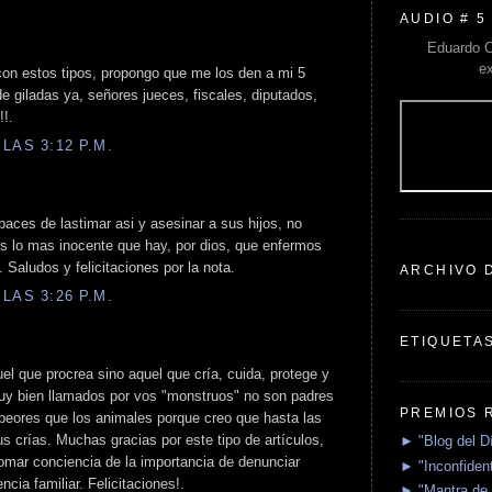
AUDIO # 5
Eduardo C
e
 con estos tipos, propongo que me los den a mi 5
 giladas ya, señores jueces, fiscales, diputados,
!!.
LAS 3:12 P.M.
aces de lastimar asi y asesinar a sus hijos, no
s lo mas inocente que hay, por dios, que enfermos
. Saludos y felicitaciones por la nota.
ARCHIVO 
LAS 3:26 P.M.
ETIQUETA
el que procrea sino aquel que cría, cuida, protege y
uy bien llamados por vos "monstruos" no son padres
PREMIOS 
 peores que los animales porque creo que hasta las
s crías. Muchas gracias por este tipo de artículos,
► "Blog del D
omar conciencia de la importancia de denunciar
► "Inconfident
ncia familiar. Felicitaciones!.
► "Mantra de 