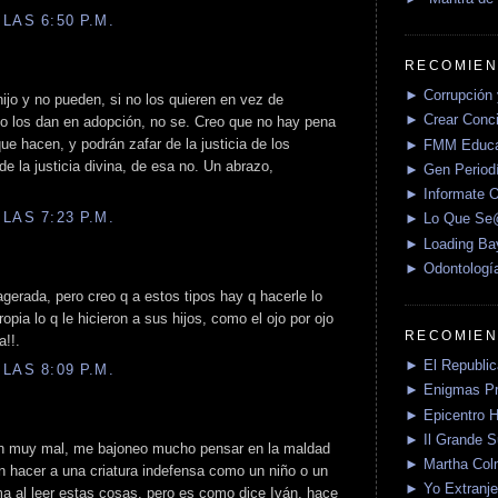
LAS 6:50 P.M.
RECOMIEN
► Corrupción 
ijo y no pueden, si no los quieren en vez de
► Crear Conci
no los dan en adopción, no se. Creo que no hay pena
 hacen, y podrán zafar de la justicia de los
► FMM Educa
e la justicia divina, de esa no. Un abrazo,
► Gen Periodí
► Informate O
LAS 7:23 P.M.
► Lo Que S
► Loading Ba
► Odontologí
erada, pero creo q a estos tipos hay q hacerle lo
pia lo q le hicieron a sus hijos, como el ojo por ojo
RECOMIEN
a!!.
► El Republica
LAS 8:09 P.M.
► Enigmas P
► Epicentro H
► Il Grande 
n muy mal, me bajoneo mucho pensar en la maldad
► Martha Col
n hacer a una criatura indefensa como un niño o un
► Yo Extranje
a al leer estas cosas, pero es como dice Iván, hace