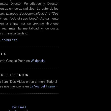
antos, Director Periodístico y Director
ersas emisoras radiales. Es autor de los
sto. Enfoque Sociocriminológico
" y "
Dos
rimen: Todo el caso Ceppi
". Actualmente
en la etapa final su próximo libro que
a vez más la mentalidad y conducta
 criminal argentino.
IL COMPLETO
DIA
rdo Castillo Páez en
Wikipedia
 DEL INTERIOR
 libro "Dos Vidas en un crimen: Todo el
 se nos menciona en
La Voz del Interior
O
Por Email