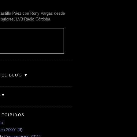
astillo Páez con Rony Vargas desde
xteriores, LV3 Radio Córdoba
DEL BLOG ▼
S▼
RECIBIDOS
ía"
es 2009" (II)
la Comunicación 2011"