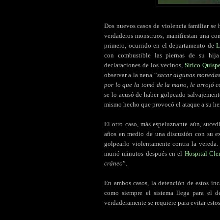
Dos nuevos casos de violencia familiar se 
verdaderos monstruos, manifiestan una con
primero, ocurrido en el departamento de
L
con combustible las piernas de su hija
declaraciones de los vecinos,
Sirico Quisp
observar a la nena “
sacar algunas monedas 
por lo que la tomó de la mano, le arrojó c
se lo acusó de haber golpeado salvajemente
mismo hecho que provocó el ataque a su he
El otro caso, más espeluznante aún, suced
años en medio de una discusión con su ex 
golpearlo violentamente contra la vereda.
murió minutos después en el
Hospital Cle
cráneo
”.
En ambos casos, la detención de estos inc
como siempre el sistema llega para el d
verdaderamente se requiere para evitar estos