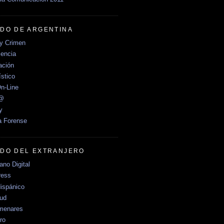
DO DE ARGENTINA
y Crimen
encia
ción
stico
n-Line
e@
y
a Forense
DO DEL EXTRANJERO
no Digital
ress
ispánico
Sud
menares
ro