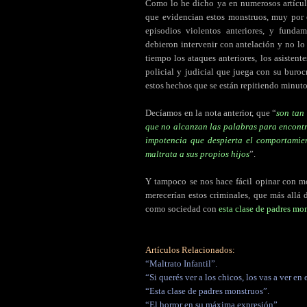
Como lo he dicho ya en numerosos artículo
que evidencian estos monstruos, muy por e
episodios violentos anteriores, y fund
debieron intervenir con antelación y no lo
tiempo los ataques anteriores, los asistent
policial y judicial que juega con su burocr
estos hechos que se están repitiendo minuto
Decíamos en la nota anterior, que “
son tan
que no alcanzan las palabras para encontra
impotencia que despierta el comportamien
maltrata a sus propios hijos
”.
Y tampoco se nos hace fácil opinar con mo
merecerían estos criminales, que más allá
como sociedad con
esta clase de padres mo
Artículos Relacionados:
“Maltrato Infantil”.
“Si querés ver a los chicos, los vas a ver en e
“Esta clase de padres monstruos”.
“El horror en su máxima expresión”.