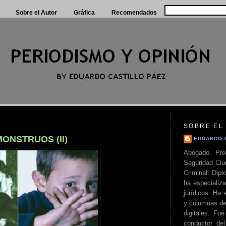
Sobre el Autor
Gráfica
Recomendados
SOBRE EL
ONSTRUOS (II)
EDUARDO 
Abogado. Pro
Seguridad Ciu
Criminal. Di
ha especializa
jurídicos. Ha 
y columnas de
digitales. Fue
conductor del 