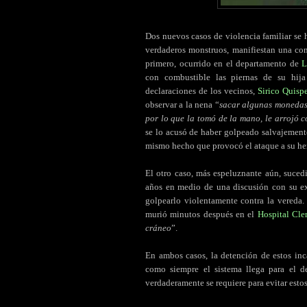
Dos nuevos casos de violencia familiar se 
verdaderos monstruos, manifiestan una con
primero, ocurrido en el departamento de
L
con combustible las piernas de su hija
declaraciones de los vecinos,
Sirico Quisp
observar a la nena “
sacar algunas monedas 
por lo que la tomó de la mano, le arrojó c
se lo acusó de haber golpeado salvajemente
mismo hecho que provocó el ataque a su he
El otro caso, más espeluznante aún, suced
años en medio de una discusión con su ex 
golpearlo violentamente contra la vereda.
murió minutos después en el
Hospital Cle
cráneo
”.
En ambos casos, la detención de estos inc
como siempre el sistema llega para el d
verdaderamente se requiere para evitar estos