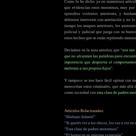
Como lo he dicho ya en numerosos artículo
que evidencian estos monstruos, muy por e
episodios violentos anteriores, y fund
debieron intervenir con antelación y no lo
tiempo los ataques anteriores, los asistent
policial y judicial que juega con su burocr
estos hechos que se están repitiendo minuto
Decíamos en la nota anterior, que “
son tan
que no alcanzan las palabras para encontra
impotencia que despierta el comportamien
maltrata a sus propios hijos
”.
Y tampoco se nos hace fácil opinar con mo
merecerían estos criminales, que más allá
como sociedad con
esta clase de padres mo
Artículos Relacionados:
“Maltrato Infantil”.
“Si querés ver a los chicos, los vas a ver en e
“Esta clase de padres monstruos”.
“El horror en su máxima expresión”.