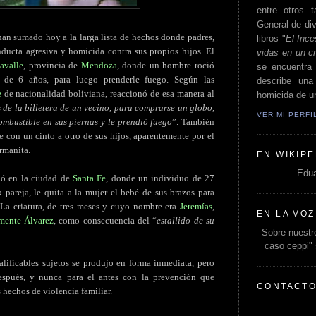
entre otros t
General de div
han sumado hoy a la larga lista de hechos donde padres,
libros "
El Ince
ducta agresiva y homicida contra sus propios hijos. El
vidas en un c
avalle
, provincia de
Mendoza
, donde un hombre roció
se encuentra 
 de 6 años, para luego prenderle fuego. Según las
describe un
e
de nacionalidad boliviana, reaccionó de esa manera al
homicida de un
de la billetera de un vecino, para comprarse un globo,
VER MI PERF
ombustible en sus piernas y le prendió fuego
”. También
 con un cinto a otro de sus hijos, aparentemente por el
rmanita.
EN WIKIPE
Edua
ió en la ciudad de
Santa Fe
, donde un individuo de 27
pareja, le quita a la mujer el bebé de sus brazos para
 La criatura, de tres meses y cuyo nombre era
Jeremías
,
EN LA VOZ
mente Álvarez
, como consecuencia del “
estallido de su
Sobre nuestro
caso ceppi"
alificables sujetos se produjo en forma inmediata, pero
espués, y nunca para el antes con la prevención que
CONTACT
 hechos de violencia familiar.