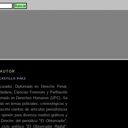
 AUTOR
CASTILLO PÁEZ
curador. Diplomado en Derecho Penal,
dadana, Ciencias Forenses y Perfilación
plomado en Derechos Humanos (UPC). Se
do en temas policiales, criminológicos y
escrito cientos de artículos periodísticos
 opinión para diversos medios gráficos y
 Director del periódico "
El Observador
",
ciclo político "
El Observador Radial
",