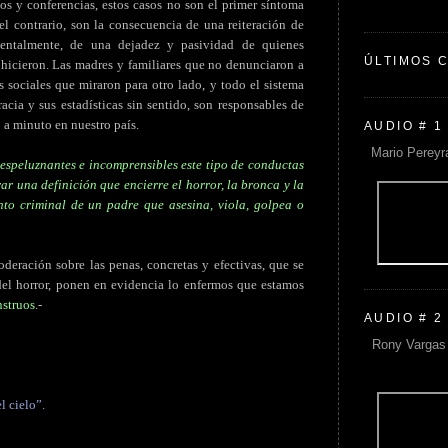
s y conferencias, estos casos no son el primer síntoma
l contrario, son la consecuencia de una reiteración de
amentalmente, de una dejadez y pasividad de quienes
ÚLTIMOS 
 hicieron. Las madres y familiares que no denunciaron a
es sociales que miraron para otro lado, y todo el sistema
acia y sus estadísticas sin sentido, son responsables de
 a minuto en nuestro país.
AUDIO # 1
Mario Pereyr
 espeluznantes e incomprensibles este tipo de conductas
r una definición que encierre el horror, la bronca y la
to criminal de un padre que asesina, viola, golpea o
deración sobre las penas, concretas y efectivas, que se
 del horror, ponen en evidencia lo enfermos que estamos
nstruos
.-
AUDIO # 2
Rony Vargas 
l cielo”.