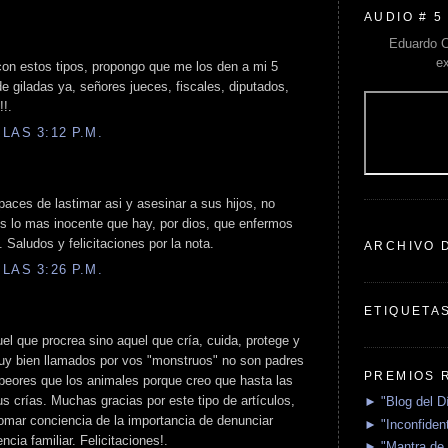
AUDIO # 5
Eduardo C
e
 con estos tipos, propongo que me los den a mi 5
 giladas ya, señores jueces, fiscales, diputados,
!!.
LAS 3:12 P.M.
aces de lastimar asi y asesinar a sus hijos, no
s lo mas inocente que hay, por dios, que enfermos
. Saludos y felicitaciones por la nota.
ARCHIVO 
LAS 3:26 P.M.
ETIQUETA
el que procrea sino aquel que cría, cuida, protege y
uy bien llamados por vos "monstruos" no son padres
PREMIOS 
 peores que los animales porque creo que hasta las
s crías. Muchas gracias por este tipo de artículos,
► "Blog del D
omar conciencia de la importancia de denunciar
► "Inconfident
ncia familiar. Felicitaciones!.
► "Mantra de 