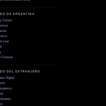
DO DE ARGENTINA
y Crimen
encia
ción
stico
n-Line
e@
y
a Forense
DO DEL EXTRANJERO
no Digital
ress
ispánico
Sud
menares
ro