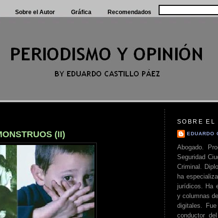
Sobre el Autor
Gráfica
Recomendados
SOBRE EL
ONSTRUOS (II)
EDUARDO 
Abogado. Pro
Seguridad Ciu
Criminal. Di
ha especializa
jurídicos. Ha 
y columnas de
digitales. Fue
conductor del 