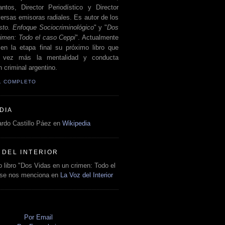
antos, Director Periodístico y Director
ersas emisoras radiales. Es autor de los
sto. Enfoque Sociocriminológico
" y "
Dos
rimen: Todo el caso Ceppi
". Actualmente
en la etapa final su próximo libro que
a vez más la mentalidad y conducta
 criminal argentino.
IL COMPLETO
DIA
rdo Castillo Páez en
Wikipedia
 DEL INTERIOR
 libro "Dos Vidas en un crimen: Todo el
 se nos menciona en
La Voz del Interior
O
Por Email