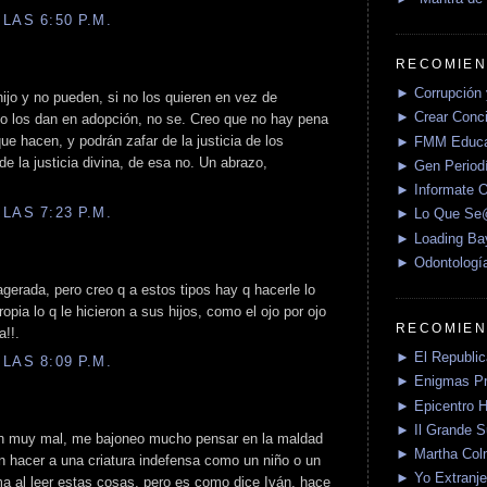
LAS 6:50 P.M.
RECOMIEN
► Corrupción 
ijo y no pueden, si no los quieren en vez de
► Crear Conci
no los dan en adopción, no se. Creo que no hay pena
 hacen, y podrán zafar de la justicia de los
► FMM Educa
e la justicia divina, de esa no. Un abrazo,
► Gen Periodí
► Informate O
LAS 7:23 P.M.
► Lo Que S
► Loading Ba
► Odontologí
erada, pero creo q a estos tipos hay q hacerle lo
pia lo q le hicieron a sus hijos, como el ojo por ojo
RECOMIEN
a!!.
► El Republica
LAS 8:09 P.M.
► Enigmas P
► Epicentro H
► Il Grande 
n muy mal, me bajoneo mucho pensar en la maldad
► Martha Col
n hacer a una criatura indefensa como un niño o un
► Yo Extranje
a al leer estas cosas, pero es como dice Iván, hace