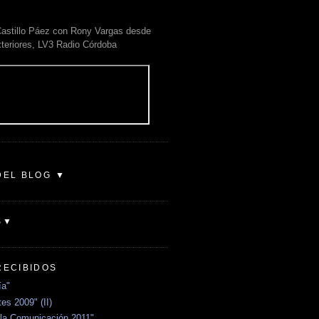
astillo Páez con Rony Vargas desde
xteriores, LV3 Radio Córdoba
DEL BLOG ▼
S▼
RECIBIDOS
ía"
es 2009" (II)
la Comunicación 2011"