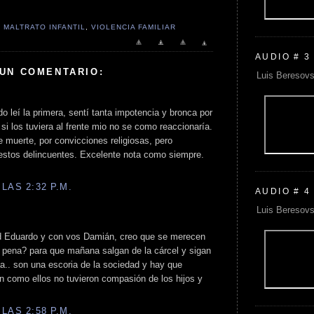
,
MALTRATO INFANTIL
,
VIOLENCIA FAMILIAR
AUDIO # 3
 UN COMENTARIO:
Luis Beresovs
 leí la primera, sentí tanta impotencia y bronca por
si los tuviera al frente mio no se como reaccionaría.
 muerte, por convicciones religiosas, pero
estos delincuentes. Excelente nota como siempre.
LAS 2:32 P.M.
AUDIO # 4
Luis Beresovs
d Eduardo y con vos Damián, creo que se merecen
a pena? para que mañana salgan de la cárcel y sigan
a.. son una escoria de la sociedad y hay que
n como ellos no tuvieron compasión de los hijos y
LAS 2:58 P.M.