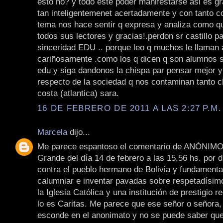
esto no? y todo este poder manifestarse asi es g
tan inteligentemenet acertadamente y con tanto c
tema nos hace sentir q expresa y analiza como q
todos sus lectores y gracias!.perdon sr castillo pa
sinceridad EDU .. porque leo q muchos le llaman 
cariñosamente .como los q dicen q son alumnos s
edu y siga dandonos la chispa par pensar mejor y
respecto de la sociedad q nos contaminan tanto c
costa (atlantica) sara.
16 DE FEBRERO DE 2011 A LAS 2:27 P.M.
Marcela
dijo...
Me parece espantoso el comentario de ANÓNIMO
Grande del día 14 de febrero a las 15,56 hs. por d
contra el pueblo hermano de Bolivia y fundament
calumniar e inventar pavadas sobre respetadísi
la Iglesia Católica y una institución de prestigio
lo es Caritas. Me parece que ese señor o señora,
esconde en el anonimato y no se puede saber que 