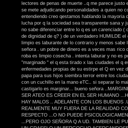
lectores de penas de muerte ..q me parece justo e
se mete adjudicando personalidades a quien no c
entendiendo creo qestamos hablando la mayoria 
lucha por q la sociedad sea transparente sana y ju
no sabe diferenciar entre lo q es un carenciado ( 
de dignidad de q? ) de un verdadero HUMILDE el 
limpio es laburante de lo contrario y menos sabe 
señora . un pobre de dinero es a veces mas rico 
roba es limpio cosecha . intenta laburar y no es p
"marginado " el q esta tirado x las ciudades el q e
enfermedades propias de su estirpe el Q en vez 
papa para sus hijos siembra terror entre los ci
con un cuchillo en la mano eTC.. si separar lo m
castigarlo es marginar... bueno señora ..MARG
SER ATEO ES CREER EN EL SER HUMANO ...
HAY MALOS .. ADELANTE CON LOS BUENOS .
REALMENTE MUY FUERA DE LA REALIDAD COT
RESPECTO ...O NO PUEDE PSICOLOGICAMENT
...PERO OJO SEÑORA Q A UD. TAMBIEN LE 