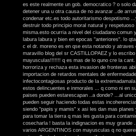
es este realmente un gob. democratico ? o solo 
detener una u otra causa de no avanzar ..de arru
condenar etc.es todo autoritarismo despotismo ..
destruir todo principio moral natural y respetuoso 
misma.esto ocurria a nivel del ciudadano comun y
labura labura y bien en epocas "anteriores". lo qt
c el dr. moreno es en qse esta notando y atraves 
maravillo blog del sr CASTILLOPAEZ y lo escribo
mayusculas!!!!!!! q es mas de lo quno cre la cant.
horroriza y rechaza esta invasion de fronteras abi
importacion de retardos mentales de enfermedad
infectocontagiosas producto de la extremadamala
estos delincuentes e inmorales ... q como ni en s
paises pueden estarescapan ..a donde? ...al unic
pueden seguir haciendo todas estas incoherencias
siendo "papis y mamis" x asi les dan mas planes y
para tomar la tierra q mas les gusta para contami
cosecharla ! basta la indignacion es muy grande 
varios ARGENTINOS con mayusculas q no quer