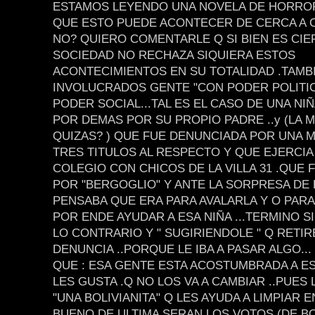
ESTAMOS LEYENDO UNA NOVELA DE HORROR
QUE ESTO PUEDE ACONTECER DE CERCA A 
NO? QUIERO COMENTARLE Q SI BIEN ES CIE
SOCIEDAD NO RECHAZA SIQUIERA ESTOS
ACONTECIMIENTOS EN SU TOTALIDAD .TAMB
INVOLUCRADOS GENTE "CON PODER POLITICO
PODER SOCIAL...TAL ES EL CASO DE UNA NI
POR DEMAS POR SU PROPIO PADRE ..y (LA 
QUIZAS? ) QUE FUE DENUNCIADA POR UNA 
TRES TITULOS AL RESPECTO Y QUE EJERCIA
COLEGIO CON CHICOS DE LA VILLA 31 .QUE 
POR "BERGOGLIO" Y ANTE LA SORPRESA DE 
PENSABA QUE ERA PARA AVALARLA Y O PARA
POR ENDE AYUDAR A ESA NIÑA ...TERMINO 
LO CONTRARIO Y " SUGIRIENDOLE " Q RETIR
DENUNCIA ..PORQUE LE IBA A PASAR ALGO...
QUE : ESA GENTE ESTA ACOSTUMBRADA A ESO
LES GUSTA .Q NO LOS VA A CAMBIAR ..PUES
"UNA BOLIVIANITA" Q LES AYUDA A LIMPIAR EN
BUENO DE ULTIMA SERAN LOS VOTOS (DE BO