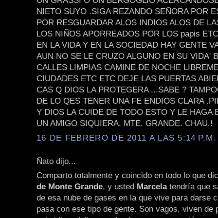
UN GRASSI O UN BERGOGLIO ACERCANDOSE 
NIETO SUYO .SIGA REZANDO SEÑORA POR E
POR RESGUARDAR ALOS INDIOS ALOS DE LA
LOS NIÑOS APORREADOS POR LOS papis ET
EN LA VIDA Y EN LA SOCIEDAD HAY GENTE V
AUN NO SE LE CRUZO ALGUNO EN SU VIDA'
CALLES LIMPIAS CAMINE DE NOCHE LIBREM
CIUDADES ETC ETC DEJE LAS PUERTAS ABIE
CAS Q DIOS LA PROTEGERA ...SABE ? TAMPO
DE LO QES TENER UNA FE ENDIOS CLARA .P
Y DIOS LA CUIDE DE TODO ESTO Y LE HAGA
UN AMIGO SIQUIERA. MTE. GRANDE. CHAU.!
16 DE FEBRERO DE 2011 A LAS 5:14 P.M.
Ñato dijo...
Comparto totalmente y coincido en todo lo que di
de Monte Grande
, y usted
Marcela
tendría que sa
de esa nube de gases en la que vive para darse c
pasa con ese tipo de gente. Son vagos, viven de 