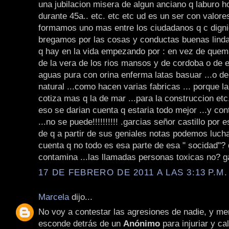
una jubilacion misera de algun anciano q laburo ho
durante 45a.. etc. etc etc ud es un ser con valore
formamos uno mas entre los ciudadanos q c dign
bregamos por las cosas y conductas buenas lindas
q hay en la vida empezando por : en vez de quema
de la vera de los rios mansos y de cordoba o de 
aguas pura con orina enferma latas basuar ...o de
natural ...como hacen varias fabricas ... porque la
cotiza mas q la de mar ...para la construccion et
eso se darian cuenta q estaria todo mejor ...y con
...no se puede!!!!!!!!!! .garcias señor castillo por 
de q a partir de sus geniales notas podemos luch
cuenta q no todo es esa parte de esa " socidad"? 
contamina ...las llamadas personas toxicas no? g
17 DE FEBRERO DE 2011 A LAS 3:13 P.M.
Marcela
dijo...
No voy a contestar las agresiones de nadie, y me
esconde detrás de un
Anónimo
para injuriar y ca