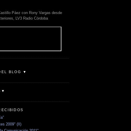
astillo Páez con Rony Vargas desde
xteriores, LV3 Radio Córdoba
DEL BLOG ▼
S▼
RECIBIDOS
ía"
es 2009" (II)
la Comunicación 2011"