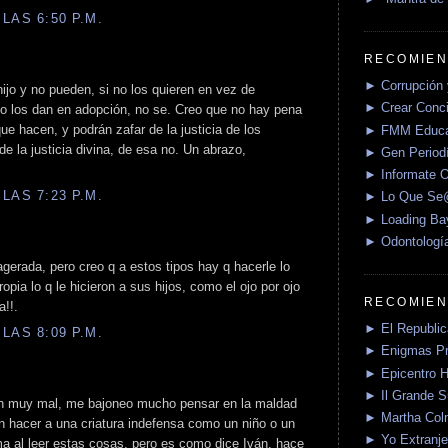
LAS 6:50 P.M.
RECOMIEN
► Corrupción 
ijo y no pueden, si no los quieren en vez de
► Crear Conci
no los dan en adopción, no se. Creo que no hay pena
 hacen, y podrán zafar de la justicia de los
► FMM Educa
e la justicia divina, de esa no. Un abrazo,
► Gen Periodí
► Informate O
LAS 7:23 P.M.
► Lo Que S
► Loading Ba
► Odontologí
erada, pero creo q a estos tipos hay q hacerle lo
pia lo q le hicieron a sus hijos, como el ojo por ojo
RECOMIEN
a!!.
► El Republica
LAS 8:09 P.M.
► Enigmas P
► Epicentro H
► Il Grande 
n muy mal, me bajoneo mucho pensar en la maldad
► Martha Col
n hacer a una criatura indefensa como un niño o un
► Yo Extranje
a al leer estas cosas, pero es como dice Iván, hace