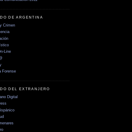
DO DE ARGENTINA
y Crimen
encia
ción
stico
n-Line
e@
y
a Forense
DO DEL EXTRANJERO
no Digital
ress
ispánico
Sud
menares
ro