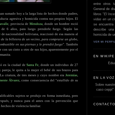
entre otros t
General de div
han sumado hoy a la larga lista de hechos donde padres,
libros "
El Ince
ducta agresiva y homicida contra sus propios hijos. El
vidas en un c
avalle
, provincia de
Mendoza
, donde un hombre roció
se encuentra 
 de 6 años, para luego prenderle fuego. Según las
describe un
e
de nacionalidad boliviana, reaccionó de esa manera al
homicida de un
de la billetera de un vecino, para comprarse un globo,
VER MI PERF
ombustible en sus piernas y le prendió fuego
”. También
 con un cinto a otro de sus hijos, aparentemente por el
rmanita.
EN WIKIPE
Edua
ió en la ciudad de
Santa Fe
, donde un individuo de 27
pareja, le quita a la mujer el bebé de sus brazos para
 La criatura, de tres meses y cuyo nombre era
Jeremías
,
EN LA VOZ
mente Álvarez
, como consecuencia del “
estallido de su
Sobre nuestro
caso ceppi"
alificables sujetos se produjo en forma inmediata, pero
espués, y nunca para el antes con la prevención que
CONTACT
 hechos de violencia familiar.