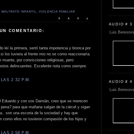
,
MALTRATO INFANTIL
,
VIOLENCIA FAMILIAR
AUDIO # 3
 UN COMENTARIO:
Luis Beresovs
 leí la primera, sentí tanta impotencia y bronca por
si los tuviera al frente mio no se como reaccionaría.
 muerte, por convicciones religiosas, pero
estos delincuentes. Excelente nota como siempre.
LAS 2:32 P.M.
AUDIO # 4
Luis Beresovs
d Eduardo y con vos Damián, creo que se merecen
a pena? para que mañana salgan de la cárcel y sigan
a.. son una escoria de la sociedad y hay que
n como ellos no tuvieron compasión de los hijos y
LAS 2:58 P.M.