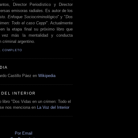
antos, Director Periodístico y Director
ersas emisoras radiales. Es autor de los
sto. Enfoque Sociocriminológico
" y "
Dos
rimen: Todo el caso Ceppi
". Actualmente
en la etapa final su próximo libro que
a vez más la mentalidad y conducta
 criminal argentino.
IL COMPLETO
DIA
rdo Castillo Páez en
Wikipedia
 DEL INTERIOR
 libro "Dos Vidas en un crimen: Todo el
 se nos menciona en
La Voz del Interior
O
Por Email