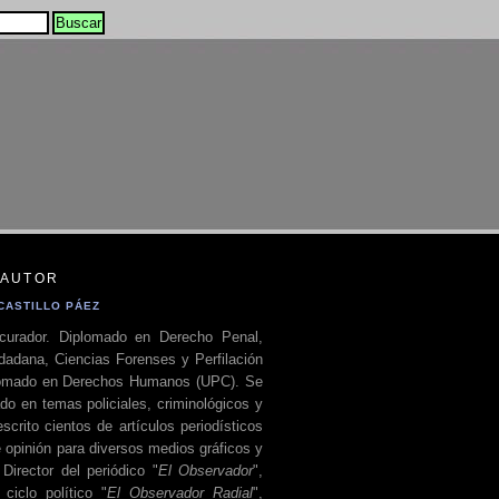
 AUTOR
CASTILLO PÁEZ
curador. Diplomado en Derecho Penal,
dadana, Ciencias Forenses y Perfilación
plomado en Derechos Humanos (UPC). Se
do en temas policiales, criminológicos y
escrito cientos de artículos periodísticos
 opinión para diversos medios gráficos y
 Director del periódico "
El Observador
",
ciclo político "
El Observador Radial
",