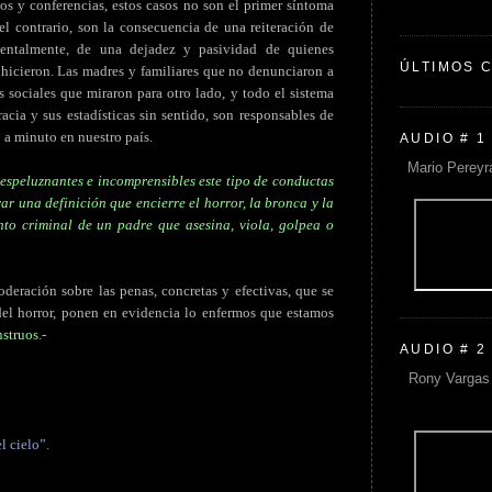
s y conferencias, estos casos no son el primer síntoma
l contrario, son la consecuencia de una reiteración de
amentalmente, de una dejadez y pasividad de quienes
ÚLTIMOS 
 hicieron. Las madres y familiares que no denunciaron a
es sociales que miraron para otro lado, y todo el sistema
acia y sus estadísticas sin sentido, son responsables de
 a minuto en nuestro país.
AUDIO # 1
Mario Pereyr
 espeluznantes e incomprensibles este tipo de conductas
r una definición que encierre el horror, la bronca y la
to criminal de un padre que asesina, viola, golpea o
deración sobre las penas, concretas y efectivas, que se
 del horror, ponen en evidencia lo enfermos que estamos
nstruos
.-
AUDIO # 2
Rony Vargas 
l cielo”.