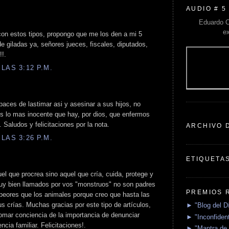
AUDIO # 5
Eduardo C
e
 con estos tipos, propongo que me los den a mi 5
 giladas ya, señores jueces, fiscales, diputados,
!!.
LAS 3:12 P.M.
aces de lastimar asi y asesinar a sus hijos, no
s lo mas inocente que hay, por dios, que enfermos
. Saludos y felicitaciones por la nota.
ARCHIVO 
LAS 3:26 P.M.
ETIQUETA
el que procrea sino aquel que cría, cuida, protege y
uy bien llamados por vos "monstruos" no son padres
PREMIOS 
 peores que los animales porque creo que hasta las
s crías. Muchas gracias por este tipo de artículos,
► "Blog del D
omar conciencia de la importancia de denunciar
► "Inconfident
ncia familiar. Felicitaciones!.
► "Mantra de 