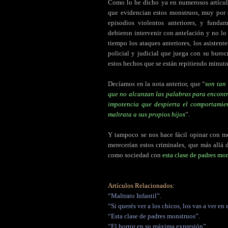
Como lo he dicho ya en numerosos artículo
que evidencian estos monstruos, muy por e
episodios violentos anteriores, y fund
debieron intervenir con antelación y no lo
tiempo los ataques anteriores, los asistent
policial y judicial que juega con su burocr
estos hechos que se están repitiendo minuto
Decíamos en la nota anterior, que “
son tan
que no alcanzan las palabras para encontra
impotencia que despierta el comportamien
maltrata a sus propios hijos
”.
Y tampoco se nos hace fácil opinar con mo
merecerían estos criminales, que más allá
como sociedad con
esta clase de padres mo
Artículos Relacionados:
“Maltrato Infantil”.
“Si querés ver a los chicos, los vas a ver en e
“Esta clase de padres monstruos”.
“El horror en su máxima expresión”.