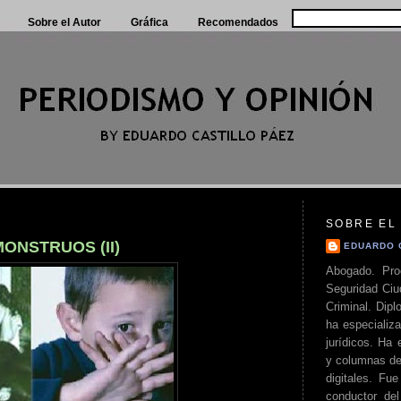
Sobre el Autor
Gráfica
Recomendados
SOBRE EL
ONSTRUOS (II)
EDUARDO 
Abogado. Pro
Seguridad Ciu
Criminal. Di
ha especializa
jurídicos. Ha 
y columnas de
digitales. Fue
conductor del 