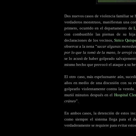
Dos nuevos casos de violencia familiar se 
verdaderos monstruos, manifiestan una con
primero, ocurrido en el departamento de
L
con combustible las piernas de su hija
declaraciones de los vecinos,
Sirico Quisp
observar a la nena “
sacar algunas monedas 
por lo que la tomó de la mano, le arrojó c
se lo acusó de haber golpeado salvajemente
mismo hecho que provocó el ataque a su he
El otro caso, más espeluznante aún, suced
años en medio de una discusión con su ex 
golpearlo violentamente contra la vereda.
murió minutos después en el
Hospital Cle
cráneo
”.
En ambos casos, la detención de estos inc
como siempre el sistema llega para el d
verdaderamente se requiere para evitar estos