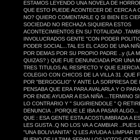
ESTAMOS LEYENDO UNA NOVELA DE HORROR
QUE ESTO PUEDE ACONTECER DE CERCA A 
NO? QUIERO COMENTARLE Q SI BIEN ES CIE
SOCIEDAD NO RECHAZA SIQUIERA ESTOS
ACONTECIMIENTOS EN SU TOTALIDAD .TAMB
INVOLUCRADOS GENTE "CON PODER POLITICO
PODER SOCIAL...TAL ES EL CASO DE UNA NI
POR DEMAS POR SU PROPIO PADRE ..y (LA 
QUIZAS? ) QUE FUE DENUNCIADA POR UNA 
TRES TITULOS AL RESPECTO Y QUE EJERCIA
COLEGIO CON CHICOS DE LA VILLA 31 .QUE 
POR "BERGOGLIO" Y ANTE LA SORPRESA DE 
PENSABA QUE ERA PARA AVALARLA Y O PARA
POR ENDE AYUDAR A ESA NIÑA ...TERMINO 
LO CONTRARIO Y " SUGIRIENDOLE " Q RETIR
DENUNCIA ..PORQUE LE IBA A PASAR ALGO...
QUE : ESA GENTE ESTA ACOSTUMBRADA A ESO
LES GUSTA .Q NO LOS VA A CAMBIAR ..PUES
"UNA BOLIVIANITA" Q LES AYUDA A LIMPIAR EN
BUENO DE ULTIMA SERAN LOS VOTOS (DE BO