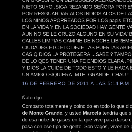
UN GRASSI O UN BERGOGLIO ACERCANDOSE 
NIETO SUYO .SIGA REZANDO SEÑORA POR E
POR RESGUARDAR ALOS INDIOS ALOS DE LA
LOS NIÑOS APORREADOS POR LOS papis ET
EN LA VIDA Y EN LA SOCIEDAD HAY GENTE V
AUN NO SE LE CRUZO ALGUNO EN SU VIDA'
CALLES LIMPIAS CAMINE DE NOCHE LIBREM
CIUDADES ETC ETC DEJE LAS PUERTAS ABIE
CAS Q DIOS LA PROTEGERA ...SABE ? TAMPO
DE LO QES TENER UNA FE ENDIOS CLARA .P
Y DIOS LA CUIDE DE TODO ESTO Y LE HAGA
UN AMIGO SIQUIERA. MTE. GRANDE. CHAU.!
16 DE FEBRERO DE 2011 A LAS 5:14 P.M.
Ñato dijo...
Comparto totalmente y coincido en todo lo que di
de Monte Grande
, y usted
Marcela
tendría que sa
de esa nube de gases en la que vive para darse c
pasa con ese tipo de gente. Son vagos, viven de 