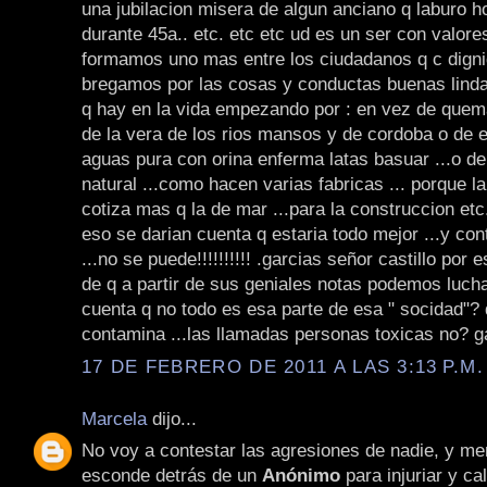
una jubilacion misera de algun anciano q laburo ho
durante 45a.. etc. etc etc ud es un ser con valore
formamos uno mas entre los ciudadanos q c dign
bregamos por las cosas y conductas buenas lindas
q hay en la vida empezando por : en vez de quema
de la vera de los rios mansos y de cordoba o de 
aguas pura con orina enferma latas basuar ...o de
natural ...como hacen varias fabricas ... porque la
cotiza mas q la de mar ...para la construccion et
eso se darian cuenta q estaria todo mejor ...y con
...no se puede!!!!!!!!!! .garcias señor castillo por 
de q a partir de sus geniales notas podemos luch
cuenta q no todo es esa parte de esa " socidad"? 
contamina ...las llamadas personas toxicas no? g
17 DE FEBRERO DE 2011 A LAS 3:13 P.M.
Marcela
dijo...
No voy a contestar las agresiones de nadie, y me
esconde detrás de un
Anónimo
para injuriar y ca