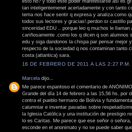
esto no? y todo este poder manifestarse asi es g
tan inteligentemenet acertadamente y con tanto c
tema nos hace sentir q expresa y analiza como q
todos sus lectores y gracias!.perdon sr castillo pa
sinceridad EDU .. porque leo q muchos le llaman 
cariñosamente .como los q dicen q son alumnos s
edu y siga dandonos la chispa par pensar mejor y
respecto de la sociedad q nos contaminan tanto c
costa (atlantica) sara.
16 DE FEBRERO DE 2011 A LAS 2:27 P.M.
Marcela
dijo...
Me parece espantoso el comentario de ANÓNIMO
Grande del día 14 de febrero a las 15,56 hs. por d
contra el pueblo hermano de Bolivia y fundament
calumniar e inventar pavadas sobre respetadísi
la Iglesia Católica y una institución de prestigio
lo es Caritas. Me parece que ese señor o señora,
esconde en el anonimato y no se puede saber que 