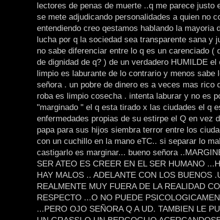
lectores de penas de muerte ..q me parece justo e
se mete adjudicando personalidades a quien no c
entendiendo creo qestamos hablando la mayoria 
lucha por q la sociedad sea transparente sana y ju
no sabe diferenciar entre lo q es un carenciado ( 
de dignidad de q? ) de un verdadero HUMILDE el 
limpio es laburante de lo contrario y menos sabe 
señora . un pobre de dinero es a veces mas rico 
roba es limpio cosecha . intenta laburar y no es p
"marginado " el q esta tirado x las ciudades el q e
enfermedades propias de su estirpe el Q en vez 
papa para sus hijos siembra terror entre los ci
con un cuchillo en la mano eTC.. si separar lo m
castigarlo es marginar... bueno señora ..MARG
SER ATEO ES CREER EN EL SER HUMANO ...
HAY MALOS .. ADELANTE CON LOS BUENOS .
REALMENTE MUY FUERA DE LA REALIDAD COT
RESPECTO ...O NO PUEDE PSICOLOGICAMENT
...PERO OJO SEÑORA Q A UD. TAMBIEN LE 