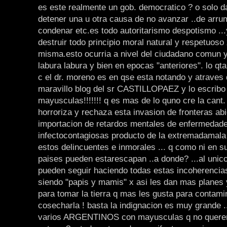
es este realmente un gob. democratico ? o solo 
detener una u otra causa de no avanzar ..de arru
condenar etc.es todo autoritarismo despotismo ..
destruir todo principio moral natural y respetuoso 
misma.esto ocurria a nivel del ciudadano comun y
labura labura y bien en epocas "anteriores". lo qt
c el dr. moreno es en qse esta notando y atraves 
maravillo blog del sr CASTILLOPAEZ y lo escribo
mayusculas!!!!!!! q es mas de lo quno cre la cant.
horroriza y rechaza esta invasion de fronteras abi
importacion de retardos mentales de enfermedad
infectocontagiosas producto de la extremadamala
estos delincuentes e inmorales ... q como ni en s
paises pueden estarescapan ..a donde? ...al unic
pueden seguir haciendo todas estas incoherencias
siendo "papis y mamis" x asi les dan mas planes y
para tomar la tierra q mas les gusta para contami
cosecharla ! basta la indignacion es muy grande 
varios ARGENTINOS con mayusculas q no quer