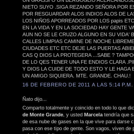
UN GRASSI O UN BERGOGLIO ACERCANDOSE 
NIETO SUYO .SIGA REZANDO SEÑORA POR E
POR RESGUARDAR ALOS INDIOS ALOS DE LA
LOS NIÑOS APORREADOS POR LOS papis ET
EN LA VIDA Y EN LA SOCIEDAD HAY GENTE V
AUN NO SE LE CRUZO ALGUNO EN SU VIDA'
CALLES LIMPIAS CAMINE DE NOCHE LIBREM
CIUDADES ETC ETC DEJE LAS PUERTAS ABIE
CAS Q DIOS LA PROTEGERA ...SABE ? TAMPO
DE LO QES TENER UNA FE ENDIOS CLARA .P
Y DIOS LA CUIDE DE TODO ESTO Y LE HAGA
UN AMIGO SIQUIERA. MTE. GRANDE. CHAU.!
16 DE FEBRERO DE 2011 A LAS 5:14 P.M.
Ñato dijo...
Comparto totalmente y coincido en todo lo que di
de Monte Grande
, y usted
Marcela
tendría que sa
de esa nube de gases en la que vive para darse c
pasa con ese tipo de gente. Son vagos, viven de 