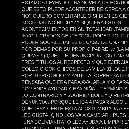
ESTAMOS LEYENDO UNA NOVELA DE HORROR
QUE ESTO PUEDE ACONTECER DE CERCA A 
NO? QUIERO COMENTARLE Q SI BIEN ES CIE
SOCIEDAD NO RECHAZA SIQUIERA ESTOS
ACONTECIMIENTOS EN SU TOTALIDAD .TAMB
INVOLUCRADOS GENTE "CON PODER POLITICO
PODER SOCIAL...TAL ES EL CASO DE UNA NI
POR DEMAS POR SU PROPIO PADRE ..y (LA 
QUIZAS? ) QUE FUE DENUNCIADA POR UNA 
TRES TITULOS AL RESPECTO Y QUE EJERCIA
COLEGIO CON CHICOS DE LA VILLA 31 .QUE 
POR "BERGOGLIO" Y ANTE LA SORPRESA DE 
PENSABA QUE ERA PARA AVALARLA Y O PARA
POR ENDE AYUDAR A ESA NIÑA ...TERMINO 
LO CONTRARIO Y " SUGIRIENDOLE " Q RETIR
DENUNCIA ..PORQUE LE IBA A PASAR ALGO...
QUE : ESA GENTE ESTA ACOSTUMBRADA A ESO
LES GUSTA .Q NO LOS VA A CAMBIAR ..PUES
"UNA BOLIVIANITA" Q LES AYUDA A LIMPIAR EN
BUENO DE ULTIMA SERAN LOS VOTOS (DE BO