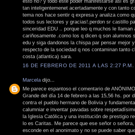
esto no? y todo este poder manifestarse asi es g
tan inteligentemenet acertadamente y con tanto c
tema nos hace sentir q expresa y analiza como q
todos sus lectores y gracias!.perdon sr castillo pa
sinceridad EDU .. porque leo q muchos le llaman 
cariñosamente .como los q dicen q son alumnos s
edu y siga dandonos la chispa par pensar mejor y
respecto de la sociedad q nos contaminan tanto c
costa (atlantica) sara.
16 DE FEBRERO DE 2011 A LAS 2:27 P.M.
Marcela
dijo...
Me parece espantoso el comentario de ANÓNIMO
Grande del día 14 de febrero a las 15,56 hs. por d
contra el pueblo hermano de Bolivia y fundament
calumniar e inventar pavadas sobre respetadísi
la Iglesia Católica y una institución de prestigio
lo es Caritas. Me parece que ese señor o señora,
esconde en el anonimato y no se puede saber que 