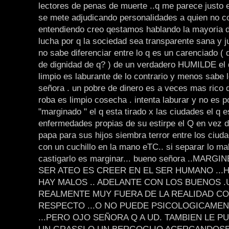
lectores de penas de muerte ..q me parece justo e
se mete adjudicando personalidades a quien no c
entendiendo creo qestamos hablando la mayoria 
lucha por q la sociedad sea transparente sana y ju
no sabe diferenciar entre lo q es un carenciado ( 
de dignidad de q? ) de un verdadero HUMILDE el 
limpio es laburante de lo contrario y menos sabe 
señora . un pobre de dinero es a veces mas rico 
roba es limpio cosecha . intenta laburar y no es p
"marginado " el q esta tirado x las ciudades el q e
enfermedades propias de su estirpe el Q en vez 
papa para sus hijos siembra terror entre los ci
con un cuchillo en la mano eTC.. si separar lo m
castigarlo es marginar... bueno señora ..MARG
SER ATEO ES CREER EN EL SER HUMANO ...
HAY MALOS .. ADELANTE CON LOS BUENOS .
REALMENTE MUY FUERA DE LA REALIDAD COT
RESPECTO ...O NO PUEDE PSICOLOGICAMENT
...PERO OJO SEÑORA Q A UD. TAMBIEN LE 