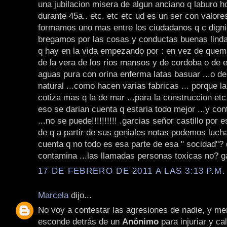
una jubilacion misera de algun anciano q laburo ho
durante 45a.. etc. etc etc ud es un ser con valore
formamos uno mas entre los ciudadanos q c dign
bregamos por las cosas y conductas buenas lindas
q hay en la vida empezando por : en vez de quema
de la vera de los rios mansos y de cordoba o de 
aguas pura con orina enferma latas basuar ...o de
natural ...como hacen varias fabricas ... porque la
cotiza mas q la de mar ...para la construccion et
eso se darian cuenta q estaria todo mejor ...y con
...no se puede!!!!!!!!!! .garcias señor castillo por 
de q a partir de sus geniales notas podemos luch
cuenta q no todo es esa parte de esa " socidad"? 
contamina ...las llamadas personas toxicas no? g
17 DE FEBRERO DE 2011 A LAS 3:13 P.M.
Marcela
dijo...
No voy a contestar las agresiones de nadie, y me
esconde detrás de un
Anónimo
para injuriar y ca