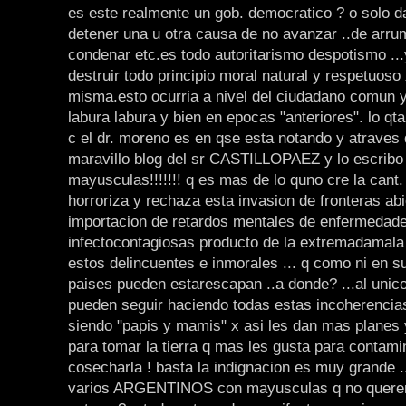
es este realmente un gob. democratico ? o solo 
detener una u otra causa de no avanzar ..de arru
condenar etc.es todo autoritarismo despotismo ..
destruir todo principio moral natural y respetuoso 
misma.esto ocurria a nivel del ciudadano comun y
labura labura y bien en epocas "anteriores". lo qt
c el dr. moreno es en qse esta notando y atraves 
maravillo blog del sr CASTILLOPAEZ y lo escribo
mayusculas!!!!!!! q es mas de lo quno cre la cant.
horroriza y rechaza esta invasion de fronteras abi
importacion de retardos mentales de enfermedad
infectocontagiosas producto de la extremadamala
estos delincuentes e inmorales ... q como ni en s
paises pueden estarescapan ..a donde? ...al unic
pueden seguir haciendo todas estas incoherencias
siendo "papis y mamis" x asi les dan mas planes y
para tomar la tierra q mas les gusta para contami
cosecharla ! basta la indignacion es muy grande 
varios ARGENTINOS con mayusculas q no quer