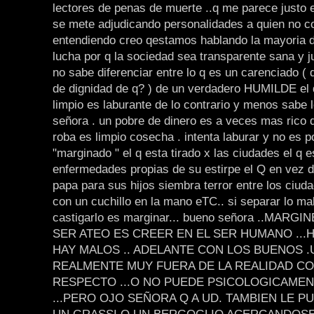
lectores de penas de muerte ..q me parece justo e
se mete adjudicando personalidades a quien no c
entendiendo creo qestamos hablando la mayoria 
lucha por q la sociedad sea transparente sana y ju
no sabe diferenciar entre lo q es un carenciado ( 
de dignidad de q? ) de un verdadero HUMILDE el 
limpio es laburante de lo contrario y menos sabe 
señora . un pobre de dinero es a veces mas rico 
roba es limpio cosecha . intenta laburar y no es p
"marginado " el q esta tirado x las ciudades el q e
enfermedades propias de su estirpe el Q en vez 
papa para sus hijos siembra terror entre los ci
con un cuchillo en la mano eTC.. si separar lo m
castigarlo es marginar... bueno señora ..MARG
SER ATEO ES CREER EN EL SER HUMANO ...
HAY MALOS .. ADELANTE CON LOS BUENOS .
REALMENTE MUY FUERA DE LA REALIDAD COT
RESPECTO ...O NO PUEDE PSICOLOGICAMENT
...PERO OJO SEÑORA Q A UD. TAMBIEN LE 