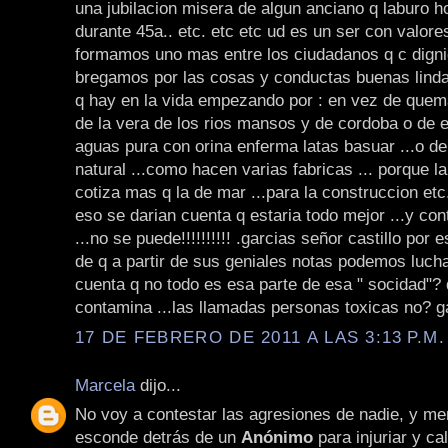
una jubilacion misera de algun anciano q laburo ho
durante 45a.. etc. etc etc ud es un ser con valore
formamos uno mas entre los ciudadanos q c dign
bregamos por las cosas y conductas buenas lindas
q hay en la vida empezando por : en vez de quema
de la vera de los rios mansos y de cordoba o de 
aguas pura con orina enferma latas basuar ...o de
natural ...como hacen varias fabricas ... porque la
cotiza mas q la de mar ...para la construccion et
eso se darian cuenta q estaria todo mejor ...y con
...no se puede!!!!!!!!!! .garcias señor castillo por 
de q a partir de sus geniales notas podemos luch
cuenta q no todo es esa parte de esa " socidad"? 
contamina ...las llamadas personas toxicas no? g
17 DE FEBRERO DE 2011 A LAS 3:13 P.M.
Marcela
dijo...
No voy a contestar las agresiones de nadie, y me
esconde detrás de un
Anónimo
para injuriar y ca