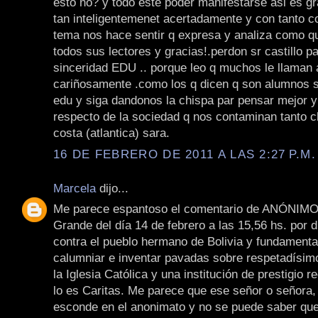
esto no? y todo este poder manifestarse asi es g
tan inteligentemenet acertadamente y con tanto c
tema nos hace sentir q expresa y analiza como q
todos sus lectores y gracias!.perdon sr castillo pa
sinceridad EDU .. porque leo q muchos le llaman 
cariñosamente .como los q dicen q son alumnos s
edu y siga dandonos la chispa par pensar mejor y
respecto de la sociedad q nos contaminan tanto c
costa (atlantica) sara.
16 DE FEBRERO DE 2011 A LAS 2:27 P.M.
Marcela
dijo...
Me parece espantoso el comentario de ANÓNIMO
Grande del día 14 de febrero a las 15,56 hs. por d
contra el pueblo hermano de Bolivia y fundament
calumniar e inventar pavadas sobre respetadísi
la Iglesia Católica y una institución de prestigio
lo es Caritas. Me parece que ese señor o señora,
esconde en el anonimato y no se puede saber que 