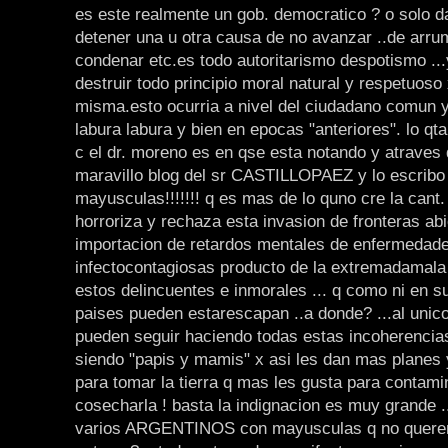
es este realmente un gob. democratico ? o solo 
detener una u otra causa de no avanzar ..de arru
condenar etc.es todo autoritarismo despotismo ..
destruir todo principio moral natural y respetuoso 
misma.esto ocurria a nivel del ciudadano comun y
labura labura y bien en epocas "anteriores". lo qt
c el dr. moreno es en qse esta notando y atraves 
maravillo blog del sr CASTILLOPAEZ y lo escribo
mayusculas!!!!!!! q es mas de lo quno cre la cant.
horroriza y rechaza esta invasion de fronteras abi
importacion de retardos mentales de enfermedad
infectocontagiosas producto de la extremadamala
estos delincuentes e inmorales ... q como ni en s
paises pueden estarescapan ..a donde? ...al unic
pueden seguir haciendo todas estas incoherencias
siendo "papis y mamis" x asi les dan mas planes y
para tomar la tierra q mas les gusta para contami
cosecharla ! basta la indignacion es muy grande 
varios ARGENTINOS con mayusculas q no quer