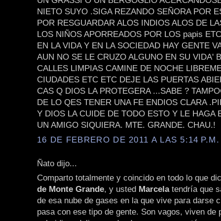
UN GRASSI O UN BERGOGLIO ACERCANDOSE 
NIETO SUYO .SIGA REZANDO SEÑORA POR E
POR RESGUARDAR ALOS INDIOS ALOS DE LA
LOS NIÑOS APORREADOS POR LOS papis ET
EN LA VIDA Y EN LA SOCIEDAD HAY GENTE V
AUN NO SE LE CRUZO ALGUNO EN SU VIDA'
CALLES LIMPIAS CAMINE DE NOCHE LIBREM
CIUDADES ETC ETC DEJE LAS PUERTAS ABIE
CAS Q DIOS LA PROTEGERA ...SABE ? TAMPO
DE LO QES TENER UNA FE ENDIOS CLARA .P
Y DIOS LA CUIDE DE TODO ESTO Y LE HAGA
UN AMIGO SIQUIERA. MTE. GRANDE. CHAU.!
16 DE FEBRERO DE 2011 A LAS 5:14 P.M.
Ñato dijo...
Comparto totalmente y coincido en todo lo que di
de Monte Grande
, y usted
Marcela
tendría que sa
de esa nube de gases en la que vive para darse c
pasa con ese tipo de gente. Son vagos, viven de 