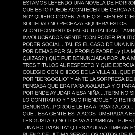
ESTAMOS LEYENDO UNA NOVELA DE HORROR
QUE ESTO PUEDE ACONTECER DE CERCA A 
NO? QUIERO COMENTARLE Q SI BIEN ES CIE
SOCIEDAD NO RECHAZA SIQUIERA ESTOS
ACONTECIMIENTOS EN SU TOTALIDAD .TAMB
INVOLUCRADOS GENTE "CON PODER POLITICO
PODER SOCIAL...TAL ES EL CASO DE UNA NI
POR DEMAS POR SU PROPIO PADRE ..y (LA 
QUIZAS? ) QUE FUE DENUNCIADA POR UNA 
TRES TITULOS AL RESPECTO Y QUE EJERCIA
COLEGIO CON CHICOS DE LA VILLA 31 .QUE 
POR "BERGOGLIO" Y ANTE LA SORPRESA DE 
PENSABA QUE ERA PARA AVALARLA Y O PARA
POR ENDE AYUDAR A ESA NIÑA ...TERMINO 
LO CONTRARIO Y " SUGIRIENDOLE " Q RETIR
DENUNCIA ..PORQUE LE IBA A PASAR ALGO...
QUE : ESA GENTE ESTA ACOSTUMBRADA A ESO
LES GUSTA .Q NO LOS VA A CAMBIAR ..PUES
"UNA BOLIVIANITA" Q LES AYUDA A LIMPIAR EN
BUENO DE ULTIMA SERAN LOS VOTOS (DE BO