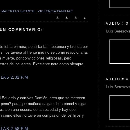
,
MALTRATO INFANTIL
,
VIOLENCIA FAMILIAR
AUDIO # 3
 UN COMENTARIO:
Luis Beresovs
 leí la primera, sentí tanta impotencia y bronca por
si los tuviera al frente mio no se como reaccionaría.
 muerte, por convicciones religiosas, pero
estos delincuentes. Excelente nota como siempre.
LAS 2:32 P.M.
AUDIO # 4
Luis Beresovs
d Eduardo y con vos Damián, creo que se merecen
a pena? para que mañana salgan de la cárcel y sigan
a.. son una escoria de la sociedad y hay que
n como ellos no tuvieron compasión de los hijos y
LAS 2:58 P.M.