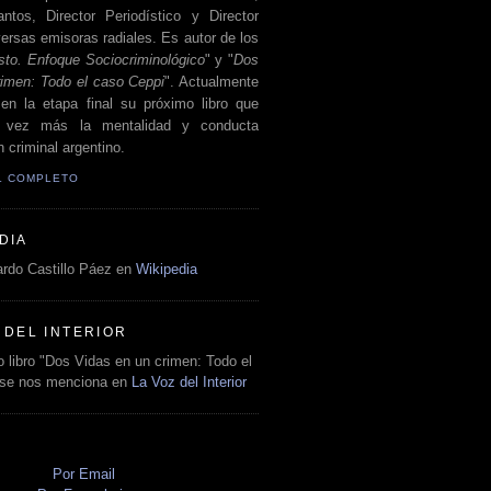
antos, Director Periodístico y Director
ersas emisoras radiales. Es autor de los
sto. Enfoque Sociocriminológico
" y "
Dos
rimen: Todo el caso Ceppi
". Actualmente
en la etapa final su próximo libro que
a vez más la mentalidad y conducta
 criminal argentino.
IL COMPLETO
DIA
rdo Castillo Páez en
Wikipedia
 DEL INTERIOR
 libro "Dos Vidas en un crimen: Todo el
 se nos menciona en
La Voz del Interior
O
Por Email