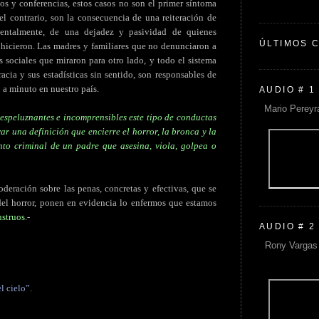
s y conferencias, estos casos no son el primer síntoma
l contrario, son la consecuencia de una reiteración de
amentalmente, de una dejadez y pasividad de quienes
ÚLTIMOS 
 hicieron. Las madres y familiares que no denunciaron a
es sociales que miraron para otro lado, y todo el sistema
acia y sus estadísticas sin sentido, son responsables de
 a minuto en nuestro país.
AUDIO # 1
Mario Pereyr
 espeluznantes e incomprensibles este tipo de conductas
r una definición que encierre el horror, la bronca y la
to criminal de un padre que asesina, viola, golpea o
deración sobre las penas, concretas y efectivas, que se
 del horror, ponen en evidencia lo enfermos que estamos
nstruos
.-
AUDIO # 2
Rony Vargas 
l cielo”.