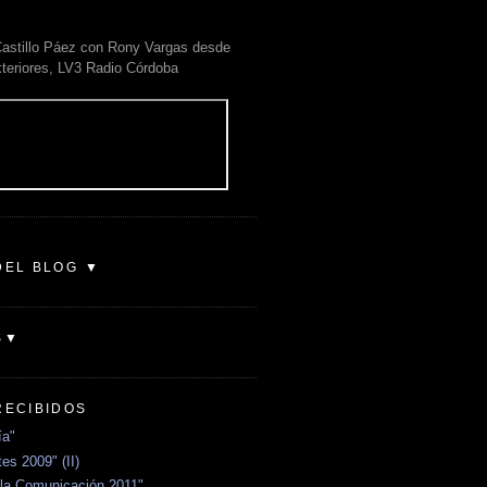
astillo Páez con Rony Vargas desde
xteriores, LV3 Radio Córdoba
DEL BLOG ▼
S▼
RECIBIDOS
ía"
es 2009" (II)
la Comunicación 2011"