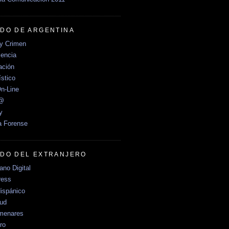
DO DE ARGENTINA
y Crimen
encia
ción
stico
n-Line
e@
y
a Forense
DO DEL EXTRANJERO
no Digital
ress
ispánico
Sud
menares
ro