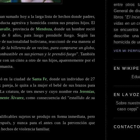
entre otros t
General de div
han sumado hoy a la larga lista de hechos donde padres,
libros "
El Ince
ducta agresiva y homicida contra sus propios hijos. El
vidas en un c
avalle
, provincia de
Mendoza
, donde un hombre roció
se encuentra 
 de 6 años, para luego prenderle fuego. Según las
describe un
e
de nacionalidad boliviana, reaccionó de esa manera al
homicida de un
de la billetera de un vecino, para comprarse un globo,
VER MI PERF
ombustible en sus piernas y le prendió fuego
”. También
 con un cinto a otro de sus hijos, aparentemente por el
rmanita.
EN WIKIPE
Edua
ió en la ciudad de
Santa Fe
, donde un individuo de 27
pareja, le quita a la mujer el bebé de sus brazos para
 La criatura, de tres meses y cuyo nombre era
Jeremías
,
EN LA VOZ
mente Álvarez
, como consecuencia del “
estallido de su
Sobre nuestro
caso ceppi"
alificables sujetos se produjo en forma inmediata, pero
espués, y nunca para el antes con la prevención que
CONTACT
 hechos de violencia familiar.