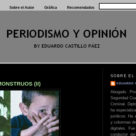
Sobre el Autor
Gráfica
Recomendados
SOBRE EL
ONSTRUOS (II)
EDUARDO 
Abogado. Pro
Seguridad Ciu
Criminal. Di
ha especializa
jurídicos. Ha 
y columnas de
digitales. Fue
conductor del 