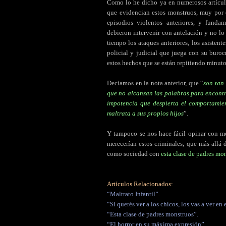
Como lo he dicho ya en numerosos artículo
que evidencian estos monstruos, muy por e
episodios violentos anteriores, y fund
debieron intervenir con antelación y no lo
tiempo los ataques anteriores, los asistent
policial y judicial que juega con su burocr
estos hechos que se están repitiendo minuto
Decíamos en la nota anterior, que “
son tan
que no alcanzan las palabras para encontra
impotencia que despierta el comportamien
maltrata a sus propios hijos
”.
Y tampoco se nos hace fácil opinar con mo
merecerían estos criminales, que más allá
como sociedad con
esta clase de padres mo
Artículos Relacionados:
“Maltrato Infantil”.
“Si querés ver a los chicos, los vas a ver en e
“Esta clase de padres monstruos”.
“El horror en su máxima expresión”.