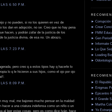
LAS 6:50 P.M.
RECOMIEN
► Corrupción 
ijo y no pueden, si no los quieren en vez de
► Crear Conci
no los dan en adopción, no se. Creo que no hay pena
 hacen, y podrán zafar de la justicia de los
► FMM Educa
e la justicia divina, de esa no. Un abrazo,
► Gen Periodí
► Informate O
LAS 7:23 P.M.
► Lo Que S
► Loading Ba
► Odontologí
erada, pero creo q a estos tipos hay q hacerle lo
pia lo q le hicieron a sus hijos, como el ojo por ojo
RECOMIEN
a!!.
► El Republica
LAS 8:09 P.M.
► Enigmas P
► Epicentro H
► Il Grande 
n muy mal, me bajoneo mucho pensar en la maldad
► Martha Col
n hacer a una criatura indefensa como un niño o un
► Yo Extranje
a al leer estas cosas, pero es como dice Iván, hace