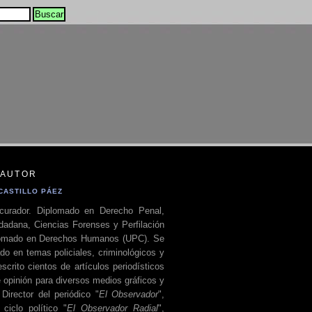
 AUTOR
CASTILLO PÁEZ
curador. Diplomado en Derecho Penal,
dadana, Ciencias Forenses y Perfilación
plomado en Derechos Humanos (UPC). Se
do en temas policiales, criminológicos y
escrito cientos de artículos periodísticos
 opinión para diversos medios gráficos y
 Director del periódico "
El Observador
",
ciclo político "
El Observador Radial
",