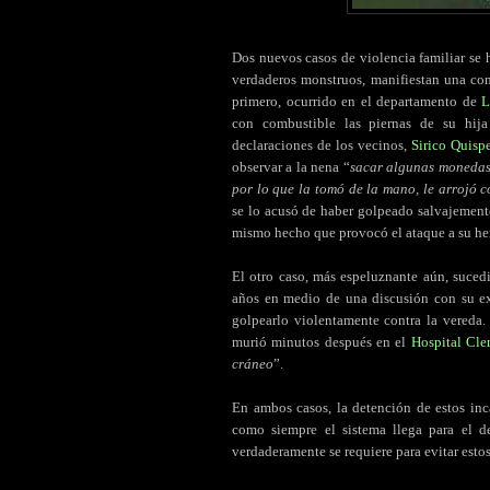
Dos nuevos casos de violencia familiar se 
verdaderos monstruos, manifiestan una con
primero, ocurrido en el departamento de
L
con combustible las piernas de su hija
declaraciones de los vecinos,
Sirico Quisp
observar a la nena “
sacar algunas monedas 
por lo que la tomó de la mano, le arrojó c
se lo acusó de haber golpeado salvajemente
mismo hecho que provocó el ataque a su he
El otro caso, más espeluznante aún, suced
años en medio de una discusión con su ex 
golpearlo violentamente contra la vereda.
murió minutos después en el
Hospital Cle
cráneo
”.
En ambos casos, la detención de estos inc
como siempre el sistema llega para el d
verdaderamente se requiere para evitar estos