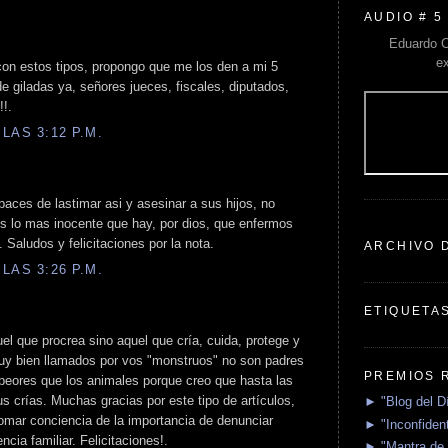
AUDIO # 5
Eduardo C
e
 con estos tipos, propongo que me los den a mi 5
 giladas ya, señores jueces, fiscales, diputados,
!!.
LAS 3:12 P.M.
aces de lastimar asi y asesinar a sus hijos, no
s lo mas inocente que hay, por dios, que enfermos
. Saludos y felicitaciones por la nota.
ARCHIVO 
LAS 3:26 P.M.
ETIQUETA
el que procrea sino aquel que cría, cuida, protege y
uy bien llamados por vos "monstruos" no son padres
PREMIOS 
 peores que los animales porque creo que hasta las
s crías. Muchas gracias por este tipo de artículos,
► "Blog del D
omar conciencia de la importancia de denunciar
► "Inconfident
ncia familiar. Felicitaciones!.
► "Mantra de 