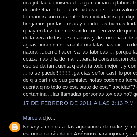
una jubilacion misera de algun anciano q laburo ho
durante 45a.. etc. etc etc ud es un ser con valore
formamos uno mas entre los ciudadanos q c dign
bregamos por las cosas y conductas buenas lindas
q hay en la vida empezando por : en vez de quema
de la vera de los rios mansos y de cordoba o de 
aguas pura con orina enferma latas basuar ...o de
natural ...como hacen varias fabricas ... porque la
cotiza mas q la de mar ...para la construccion et
eso se darian cuenta q estaria todo mejor ...y con
...no se puede!!!!!!!!!! .garcias señor castillo por 
de q a partir de sus geniales notas podemos luch
cuenta q no todo es esa parte de esa " socidad"? 
contamina ...las llamadas personas toxicas no? g
17 DE FEBRERO DE 2011 A LAS 3:13 P.M.
Marcela
dijo...
No voy a contestar las agresiones de nadie, y me
esconde detrás de un
Anónimo
para injuriar y ca