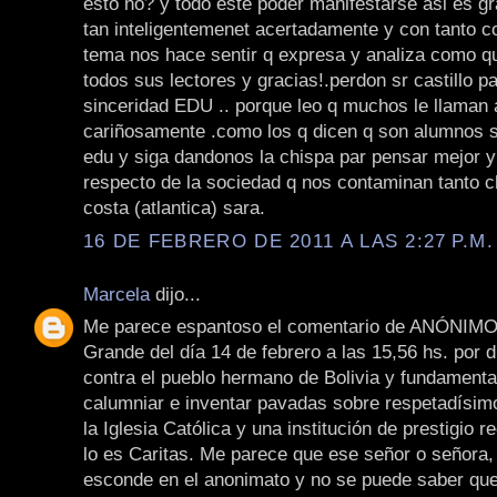
esto no? y todo este poder manifestarse asi es g
tan inteligentemenet acertadamente y con tanto c
tema nos hace sentir q expresa y analiza como q
todos sus lectores y gracias!.perdon sr castillo pa
sinceridad EDU .. porque leo q muchos le llaman 
cariñosamente .como los q dicen q son alumnos s
edu y siga dandonos la chispa par pensar mejor y
respecto de la sociedad q nos contaminan tanto c
costa (atlantica) sara.
16 DE FEBRERO DE 2011 A LAS 2:27 P.M.
Marcela
dijo...
Me parece espantoso el comentario de ANÓNIMO
Grande del día 14 de febrero a las 15,56 hs. por d
contra el pueblo hermano de Bolivia y fundament
calumniar e inventar pavadas sobre respetadísi
la Iglesia Católica y una institución de prestigio
lo es Caritas. Me parece que ese señor o señora,
esconde en el anonimato y no se puede saber que 