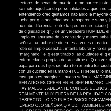
lectores de penas de muerte ..q me parece justo e
se mete adjudicando personalidades a quien no c
entendiendo creo qestamos hablando la mayoria 
lucha por q la sociedad sea transparente sana y ju
no sabe diferenciar entre lo q es un carenciado ( 
de dignidad de q? ) de un verdadero HUMILDE el 
limpio es laburante de lo contrario y menos sabe 
señora . un pobre de dinero es a veces mas rico 
roba es limpio cosecha . intenta laburar y no es p
"marginado " el q esta tirado x las ciudades el q e
enfermedades propias de su estirpe el Q en vez 
papa para sus hijos siembra terror entre los ci
con un cuchillo en la mano eTC.. si separar lo m
castigarlo es marginar... bueno señora ..MARG
SER ATEO ES CREER EN EL SER HUMANO ...
HAY MALOS .. ADELANTE CON LOS BUENOS .
REALMENTE MUY FUERA DE LA REALIDAD COT
RESPECTO ...O NO PUEDE PSICOLOGICAMENT
...PERO OJO SEÑORA Q A UD. TAMBIEN LE 