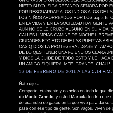
UN GRASSI O UN BERGOGLIO ACERCANDOSE 
NIETO SUYO .SIGA REZANDO SEÑORA POR E
POR RESGUARDAR ALOS INDIOS ALOS DE LA
LOS NIÑOS APORREADOS POR LOS papis ET
EN LA VIDA Y EN LA SOCIEDAD HAY GENTE V
AUN NO SE LE CRUZO ALGUNO EN SU VIDA'
CALLES LIMPIAS CAMINE DE NOCHE LIBREM
CIUDADES ETC ETC DEJE LAS PUERTAS ABIE
CAS Q DIOS LA PROTEGERA ...SABE ? TAMPO
DE LO QES TENER UNA FE ENDIOS CLARA .P
Y DIOS LA CUIDE DE TODO ESTO Y LE HAGA
UN AMIGO SIQUIERA. MTE. GRANDE. CHAU.!
16 DE FEBRERO DE 2011 A LAS 5:14 P.M.
Ñato dijo...
Comparto totalmente y coincido en todo lo que di
de Monte Grande
, y usted
Marcela
tendría que sa
de esa nube de gases en la que vive para darse c
pasa con ese tipo de gente. Son vagos, viven de 