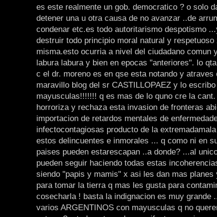
es este realmente un gob. democratico ? o solo 
detener una u otra causa de no avanzar ..de arru
condenar etc.es todo autoritarismo despotismo ..
destruir todo principio moral natural y respetuoso 
misma.esto ocurria a nivel del ciudadano comun y
labura labura y bien en epocas "anteriores". lo qt
c el dr. moreno es en qse esta notando y atraves 
maravillo blog del sr CASTILLOPAEZ y lo escribo
mayusculas!!!!!!! q es mas de lo quno cre la cant.
horroriza y rechaza esta invasion de fronteras abi
importacion de retardos mentales de enfermedad
infectocontagiosas producto de la extremadamala
estos delincuentes e inmorales ... q como ni en s
paises pueden estarescapan ..a donde? ...al unic
pueden seguir haciendo todas estas incoherencias
siendo "papis y mamis" x asi les dan mas planes y
para tomar la tierra q mas les gusta para contami
cosecharla ! basta la indignacion es muy grande 
varios ARGENTINOS con mayusculas q no quer