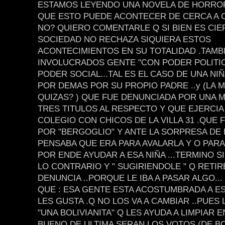
ESTAMOS LEYENDO UNA NOVELA DE HORROR
QUE ESTO PUEDE ACONTECER DE CERCA A 
NO? QUIERO COMENTARLE Q SI BIEN ES CIE
SOCIEDAD NO RECHAZA SIQUIERA ESTOS
ACONTECIMIENTOS EN SU TOTALIDAD .TAMB
INVOLUCRADOS GENTE "CON PODER POLITICO
PODER SOCIAL...TAL ES EL CASO DE UNA NI
POR DEMAS POR SU PROPIO PADRE ..y (LA 
QUIZAS? ) QUE FUE DENUNCIADA POR UNA 
TRES TITULOS AL RESPECTO Y QUE EJERCIA
COLEGIO CON CHICOS DE LA VILLA 31 .QUE 
POR "BERGOGLIO" Y ANTE LA SORPRESA DE 
PENSABA QUE ERA PARA AVALARLA Y O PARA
POR ENDE AYUDAR A ESA NIÑA ...TERMINO 
LO CONTRARIO Y " SUGIRIENDOLE " Q RETIR
DENUNCIA ..PORQUE LE IBA A PASAR ALGO...
QUE : ESA GENTE ESTA ACOSTUMBRADA A ESO
LES GUSTA .Q NO LOS VA A CAMBIAR ..PUES
"UNA BOLIVIANITA" Q LES AYUDA A LIMPIAR EN
BUENO DE ULTIMA SERAN LOS VOTOS (DE BO