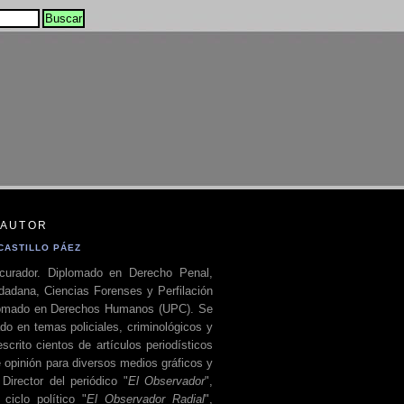
 AUTOR
CASTILLO PÁEZ
curador. Diplomado en Derecho Penal,
dadana, Ciencias Forenses y Perfilación
plomado en Derechos Humanos (UPC). Se
do en temas policiales, criminológicos y
escrito cientos de artículos periodísticos
 opinión para diversos medios gráficos y
 Director del periódico "
El Observador
",
ciclo político "
El Observador Radial
",