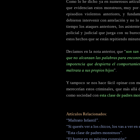
Como lo he dicho ya en numerosos artículo
que evidencian estos monstruos, muy por e
episodios violentos anteriores, y fund
debieron intervenir con antelación y no lo
tiempo los ataques anteriores, los asistent
policial y judicial que juega con su burocr
estos hechos que se están repitiendo minuto
Decíamos en la nota anterior, que “
son tan
que no alcanzan las palabras para encontra
impotencia que despierta el comportamien
maltrata a sus propios hijos
”.
Y tampoco se nos hace fácil opinar con mo
merecerían estos criminales, que más allá
como sociedad con
esta clase de padres mo
Artículos Relacionados:
“Maltrato Infantil”.
“Si querés ver a los chicos, los vas a ver en e
“Esta clase de padres monstruos”.
“El horror en su máxima expresión”.