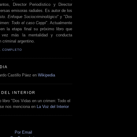
antos, Director Periodístico y Director
ersas emisoras radiales. Es autor de los
sto. Enfoque Sociocriminológico
" y "
Dos
rimen: Todo el caso Ceppi
". Actualmente
en la etapa final su próximo libro que
a vez más la mentalidad y conducta
 criminal argentino.
IL COMPLETO
DIA
rdo Castillo Páez en
Wikipedia
 DEL INTERIOR
 libro "Dos Vidas en un crimen: Todo el
 se nos menciona en
La Voz del Interior
O
Por Email