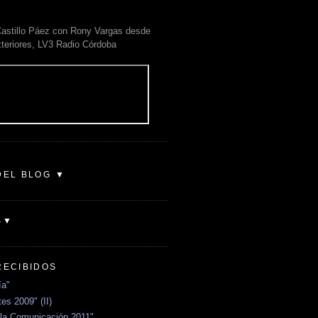
astillo Páez con Rony Vargas desde
xteriores, LV3 Radio Córdoba
DEL BLOG ▼
S▼
RECIBIDOS
ía"
es 2009" (II)
la Comunicación 2011"