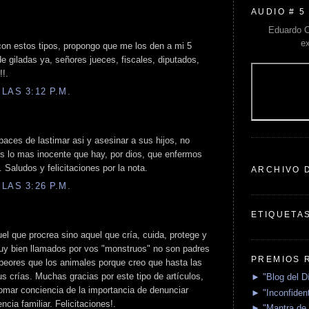
AUDIO # 5
Eduardo C
e
 con estos tipos, propongo que me los den a mi 5
 giladas ya, señores jueces, fiscales, diputados,
!!.
LAS 3:12 P.M.
aces de lastimar asi y asesinar a sus hijos, no
s lo mas inocente que hay, por dios, que enfermos
. Saludos y felicitaciones por la nota.
ARCHIVO 
LAS 3:26 P.M.
ETIQUETA
el que procrea sino aquel que cría, cuida, protege y
uy bien llamados por vos "monstruos" no son padres
PREMIOS 
 peores que los animales porque creo que hasta las
s crías. Muchas gracias por este tipo de artículos,
► "Blog del D
omar conciencia de la importancia de denunciar
► "Inconfident
ncia familiar. Felicitaciones!.
► "Mantra de 