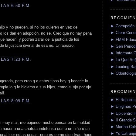
LAS 6:50 P.M.
RECOMIEN
► Corrupción 
ijo y no pueden, si no los quieren en vez de
► Crear Conci
no los dan en adopción, no se. Creo que no hay pena
 hacen, y podrán zafar de la justicia de los
► FMM Educa
e la justicia divina, de esa no. Un abrazo,
► Gen Periodí
► Informate O
LAS 7:23 P.M.
► Lo Que S
► Loading Ba
► Odontologí
erada, pero creo q a estos tipos hay q hacerle lo
pia lo q le hicieron a sus hijos, como el ojo por ojo
RECOMIEN
a!!.
► El Republica
LAS 8:09 P.M.
► Enigmas P
► Epicentro H
► Il Grande 
n muy mal, me bajoneo mucho pensar en la maldad
► Martha Col
n hacer a una criatura indefensa como un niño o un
► Yo Extranje
a al leer estas cosas, pero es como dice Iván, hace