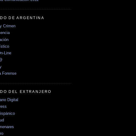
DO DE ARGENTINA
y Crimen
encia
ción
stico
n-Line
e@
y
a Forense
DO DEL EXTRANJERO
no Digital
ress
ispánico
Sud
menares
ro