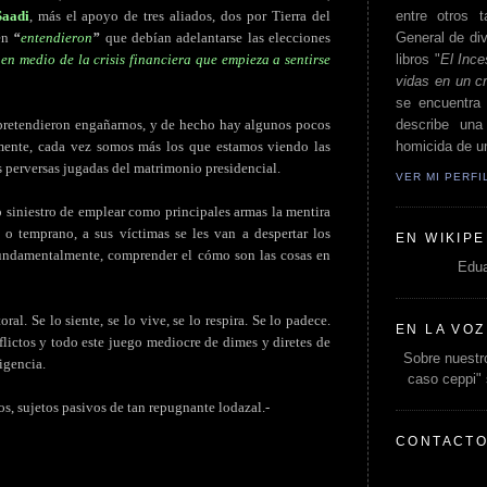
entre otros t
aadi
, más el apoyo de tres aliados, dos por Tierra del
General de div
én
“
entendieron
”
que debían adelantarse las elecciones
libros "
El Ince
en medio de la crisis financiera que empieza a sentirse
vidas en un c
se encuentra 
describe un
 pretendieron engañarnos, y de hecho hay algunos pocos
homicida de un
amente, cada vez somos más los que estamos viendo las
s perversas jugadas del matrimonio presidencial.
VER MI PERF
o siniestro de emplear como principales armas la mentira
o temprano, a sus víctimas se les van a despertar los
EN WIKIPE
 fundamentalmente, comprender el cómo son las cosas en
Edua
al. Se lo siente, se lo vive, se lo respira. Se lo padece.
EN LA VOZ
flictos y todo este juego mediocre de dimes y diretes de
Sobre nuestro
igencia.
caso ceppi"
s, sujetos pasivos de tan repugnante lodazal.-
CONTACT