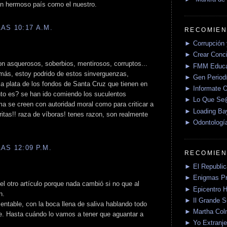
 un hermoso país como el nuestro.
AS 10:17 A.M.
RECOMIEN
► Corrupción 
► Crear Conci
on asquerosos, soberbios, mentirosos, corruptos...
► FMM Educa
 más, estoy podrido de estos sinverguenzas,
► Gen Periodí
la plata de los fondos de Santa Cruz que tienen en
► Informate O
nto es? se han ido comiendo los suculentos
► Lo Que S
a se creen con autoridad moral como para criticar a
► Loading Ba
ritas!! raza de víboras! tenes razon, son realmente
► Odontologí
AS 12:09 P.M.
RECOMIEN
► El Republica
► Enigmas P
 el otro artículo porque nada cambió si no que al
► Epicentro H
n.
► Il Grande 
ntable, con la boca llena de saliva hablando todo
► Martha Col
e. Hasta cuándo lo vamos a tener que aguantar a
► Yo Extranje