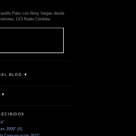
astillo Páez con Rony Vargas desde
xteriores, LV3 Radio Córdoba
DEL BLOG ▼
S▼
RECIBIDOS
ía"
es 2009" (II)
la Comunicación 2011"