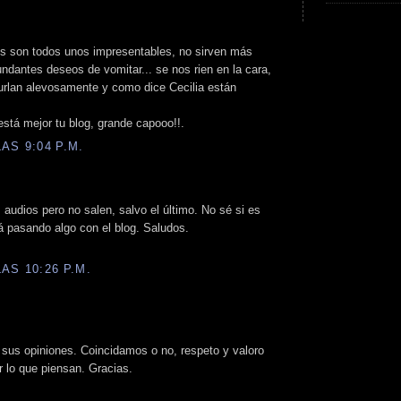
pos son todos unos impresentables, no sirven más
dantes deseos de vomitar... se nos rien en la cara,
burlan alevosamente y como dice Cecilia están
está mejor tu blog, grande capooo!!.
AS 9:04 P.M.
 audios pero no salen, salvo el último. No sé si es
á pasando algo con el blog. Saludos.
AS 10:26 P.M.
r sus opiniones. Coincidamos o no, respeto y valoro
r lo que piensan. Gracias.