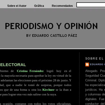
Sobre el Autor
Gráfica
Recomendados
SOBRE EL
 ELECTORAL
EDUARDO 
Abogado. Pro
bierno
.
de
..
Cristina Fernández
..
logró
..
hoy
..
en el
Seguridad Ciu
la mayoría necesaria para aprobar la ley en virtud de la
Criminal. Di
 adelantan las elecciones para el próximo 28 de junio. Y
ha especializa
dad, que a nadie le tomó de sorpresa, porque todos
jurídicos. Ha 
os que de una forma u otra los
Kirchner
se la iban a
y columnas de
r para lograr otra vez más salirse con la suya.
digitales. Fue
conductor del 
a ocasión, contaron con todos los votos oficialistas,