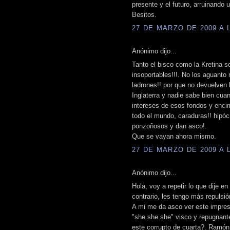
presente y el futuro, arruinando
Besitos.
27 DE MARZO DE 2009 A L
Anónimo dijo...
Tanto el bisco como la Kretina s
insoportables!!!. No los aguanto
ladrones!! por que no devuelven 
Inglaterra y nadie sabe bien cua
intereses de esos fondos y encim
todo el mundo, caraduras!! hipóc
ponzoñosos y dan asco!.
Que se vayan ahora mismo.
27 DE MARZO DE 2009 A L
Anónimo dijo...
Hola, voy a repetir lo que dije en
contrario, les tengo más repulsió
A mi me da asco ver este imprese
"she she she" visco y repugnant
este corrupto de cuarta?. Ramón