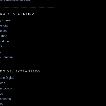
DO DE ARGENTINA
y Crimen
encia
ción
stico
n-Line
e@
y
a Forense
DO DEL EXTRANJERO
no Digital
ress
ispánico
Sud
menares
ro