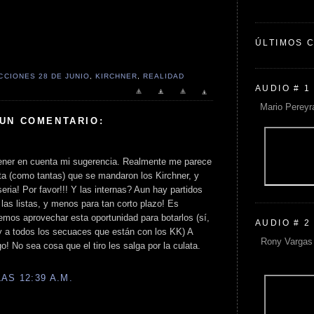
ÚLTIMOS 
CCIONES 28 DE JUNIO
,
KIRCHNER
,
REALIDAD
AUDIO # 1
Mario Pereyr
 UN COMENTARIO:
tener en cuenta mi sugerencia. Realmente me parece
ta (como tantas) que se mandaron los Kirchner, y
ria! Por favor!!! Y las internas? Aun hay partidos
las listas, y menos para tan corto plazo! Es
emos aprovechar esta oportunidad para botarlos (sí,
AUDIO # 2
 y a todos los secuaces que están con los KK) A
Rony Vargas 
o! No sea cosa que el tiro les salga por la culata.
AS 12:39 A.M.