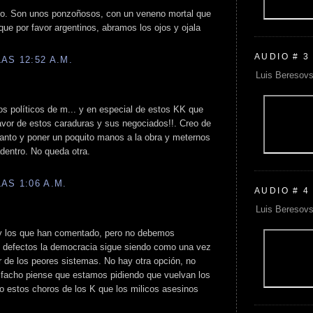
do. Son unos ponzoñosos, con un veneno mortal que
que por favor argentinos, abramos los ojos y ojala
AUDIO # 3
AS 12:52 A.M.
Luis Beresovs
s políticos de m... y en especial de estos KK que
vor de estos caraduras y sus negociados!!. Creo de
anto y poner un poquito manos a la obra y meternos
adentro. No queda otra.
AS 1:06 A.M.
AUDIO # 4
Luis Beresovs
 y los que han comentado, pero no debemos
s defectos la democracia sigue siendo como una vez
jor de los peores sistemas. No hay otra opción, no
 facho piense que estamos pidiendo que vuelvan los
ro estos choros de los K que los milicos asesinos