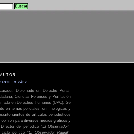
 AUTOR
CASTILLO PÁEZ
curador. Diplomado en Derecho Penal,
dadana, Ciencias Forenses y Perfilación
plomado en Derechos Humanos (UPC). Se
do en temas policiales, criminológicos y
escrito cientos de artículos periodísticos
 opinión para diversos medios gráficos y
 Director del periódico "
El Observador
",
ciclo político "
El Observador Radial
",