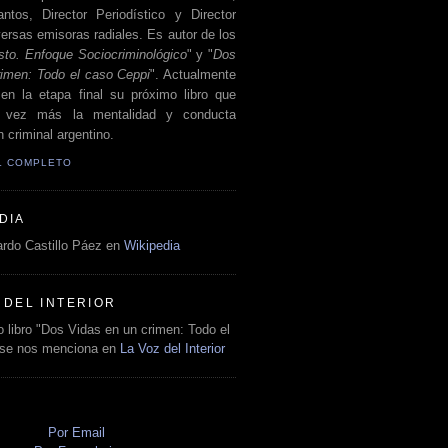
antos, Director Periodístico y Director
ersas emisoras radiales. Es autor de los
sto. Enfoque Sociocriminológico
" y "
Dos
rimen: Todo el caso Ceppi
". Actualmente
en la etapa final su próximo libro que
a vez más la mentalidad y conducta
 criminal argentino.
IL COMPLETO
DIA
rdo Castillo Páez en
Wikipedia
 DEL INTERIOR
 libro "Dos Vidas en un crimen: Todo el
 se nos menciona en
La Voz del Interior
O
Por Email