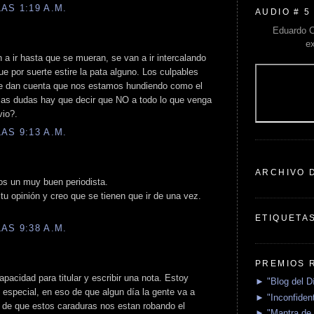
AS 1:19 A.M.
AUDIO # 5
Eduardo C
e
 a ir hasta que se mueran, se van a ir intercalando
e por suerte estire la pata alguno. Los culpables
 se dan cuenta que nos estamos hundiendo como el
 las dudas hay que decir que NO a todo lo que venga
vio?.
AS 9:13 A.M.
ARCHIVO 
Sos un muy buen periodista.
u opinión y creo que se tienen que ir de una vez.
ETIQUETA
AS 9:38 A.M.
PREMIOS 
acidad para titular y escribir una nota. Estoy
► "Blog del D
 especial, en eso de que algun día la gente va a
► "Inconfident
a de que estos caraduras nos estan robando el
► "Mantra de 