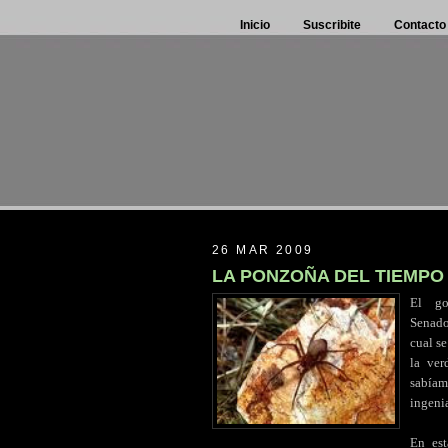
Inicio
Suscribite
Contacto
26 MAR 2009
LA PONZOÑA DEL TIEMPO
El
..
go
Senado 
cual se
la ver
sabíam
ingenia
En est