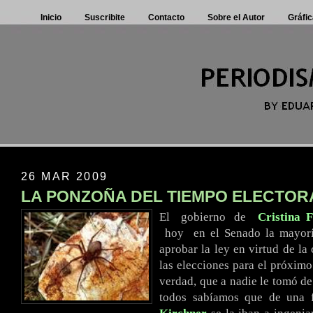
Inicio
Suscribite
Contacto
Sobre el Autor
Gráfic
26 MAR 2009
LA PONZOÑA DEL TIEMPO ELECTOR
El
..
gobierno
.
de
..
Cristina 
..
hoy
..
en el Senado la mayorí
aprobar la ley en virtud de la
las elecciones para el próximo
verdad, que a nadie le tomó de
todos sabíamos que de una f