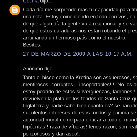
Cecilia
dijo...
Cada día me sorprende mas tu capacidad para titu
una nota. Estoy coincidiendo en todo con vos, en 
de que algun día la gente va a reaccionar y se va
de que estos caraduras nos estan robando el prese
arruinando un hermoso país como el nuestro.
Besitos.
27 DE MARZO DE 2009 A LAS 10:17 A.M.
Anónimo dijo...
Tanto el bisco como la Kretina son asquerosos, s
mentirosos, corruptos... insoportables!!!. No los
estoy podrido de estos sinverguenzas, ladrones!!
devuelven la plata de los fondos de Santa Cruz q
Inglaterra y nadie sabe bien cuanto es? se han i
suculentos intereses de esos fondos y encima se
autoridad moral como para criticar a todo el mund
hipócritas!! raza de víboras! tenes razon, son re
ponzoñosos y dan asco!.