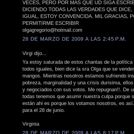
VECES, PERO POR MAS QUE UD SIGA ESCRIB
DICIENDO TODAS LAS VERDADES QUE DICE,
IGUAL, ESTOY CONVENCIDA. MIL GRACIAS, 
PERMITIRME ESCRIBIR
olgagregorio@hotmail.com
28 DE MARZO DE 2009 A LAS 2:45 P.M.
Virgi dijo...
Ya estoy saturada de estos chantas de la política
todos iguales, bien dice la sra Olga que se vende
mangos. Mientras nosotros estamos sufriendo ins
pobreza, marginalidad y una crisis durisima, ell
y negociados con sus votos. Me repugnan!!. De u
todas tenemos que asumir nuestra culpa porque si
están ahi es porque los votamos nosotros, es as
para el 28 de junio.
Virginia
28 DE MARZO DE 2009 A LAS 8:17 P.M.